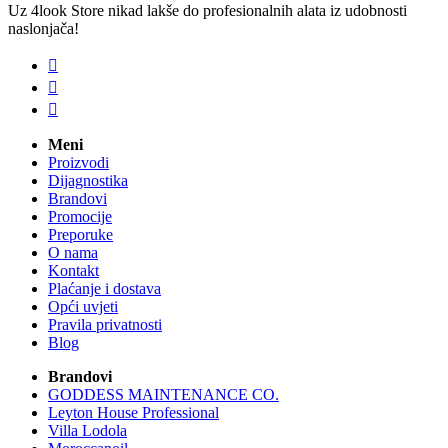
Uz 4look Store nikad lakše do profesionalnih alata iz udobnosti
naslonjača!



Meni
Proizvodi
Dijagnostika
Brandovi
Promocije
Preporuke
O nama
Kontakt
Plaćanje i dostava
Opći uvjeti
Pravila privatnosti
Blog
Brandovi
GODDESS MAINTENANCE CO.
Leyton House Professional
Villa Lodola