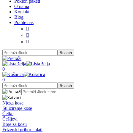
Poklon paketi
O nama
Kontakt
Blog
Pratite nas



0
0
Njega kose
Stiliziranje kose
Četke
Češljevi
Boje za kosu
Frizerski pribor i alati