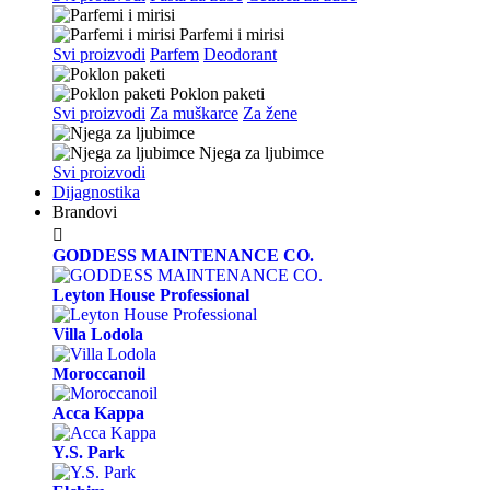
Parfemi i mirisi
Svi proizvodi
Parfem
Deodorant
Poklon paketi
Svi proizvodi
Za muškarce
Za žene
Njega za ljubimce
Svi proizvodi
Dijagnostika
Brandovi

GODDESS MAINTENANCE CO.
Leyton House Professional
Villa Lodola
Moroccanoil
Acca Kappa
Y.S. Park