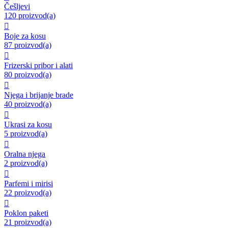
Češljevi
120 proizvod(a)

Boje za kosu
87 proizvod(a)

Frizerski pribor i alati
80 proizvod(a)

Njega i brijanje brade
40 proizvod(a)

Ukrasi za kosu
5 proizvod(a)

Oralna njega
2 proizvod(a)

Parfemi i mirisi
22 proizvod(a)

Poklon paketi
21 proizvod(a)