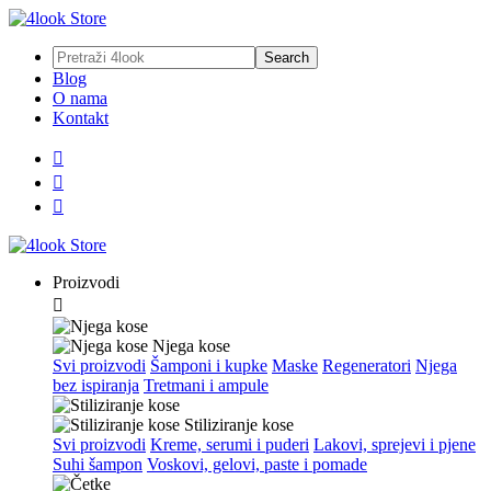
Blog
O nama
Kontakt



Proizvodi

Njega kose
Svi proizvodi
Šamponi i kupke
Maske
Regeneratori
Njega
bez ispiranja
Tretmani i ampule
Stiliziranje kose
Svi proizvodi
Kreme, serumi i puderi
Lakovi, sprejevi i pjene
Suhi šampon
Voskovi, gelovi, paste i pomade