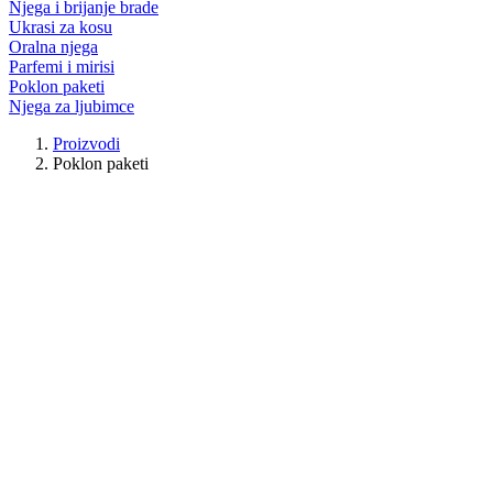
Njega i brijanje brade
Ukrasi za kosu
Oralna njega
Parfemi i mirisi
Poklon paketi
Njega za ljubimce
Proizvodi
Poklon paketi