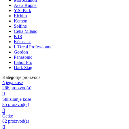
Moroccanoil
Acca Kappa
Y.S. Park
Elchim
Kemon
Solfine
Cella Milano
K18
Kérastase
L’Oréal Professionnel
Gordon
Panasonic
Labor Pro
Dark Stag
Kategorije proizvoda
Njega kose
266 proizvod(a)

Stiliziranje kose
85 proizvod(a)

Četke
82 proizvod(a)
