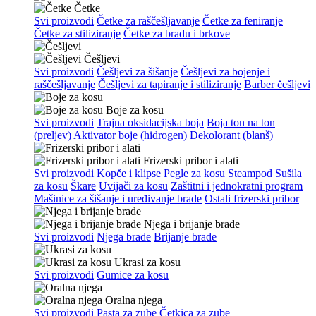
Četke
Svi proizvodi
Četke za raščešljavanje
Četke za feniranje
Četke za stiliziranje
Četke za bradu i brkove
Češljevi
Svi proizvodi
Češljevi za šišanje
Češljevi za bojenje i
raščešljavanje
Češljevi za tapiranje i stiliziranje
Barber češljevi
Boje za kosu
Svi proizvodi
Trajna oksidacijska boja
Boja ton na ton
(preljev)
Aktivator boje (hidrogen)
Dekolorant (blanš)
Frizerski pribor i alati
Svi proizvodi
Kopče i klipse
Pegle za kosu
Steampod
Sušila
za kosu
Škare
Uvijači za kosu
Zaštitni i jednokratni program
Mašinice za šišanje i uređivanje brade
Ostali frizerski pribor
Njega i brijanje brade
Svi proizvodi
Njega brade
Brijanje brade
Ukrasi za kosu
Svi proizvodi
Gumice za kosu
Oralna njega
Svi proizvodi
Pasta za zube
Četkica za zube