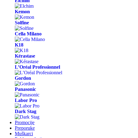
Elchim
Kemon
Solfine
Cella Milano
K18
Kérastase
L’Oréal Professionnel
Gordon
Panasonic
Labor Pro
Dark Stag
Promocije
Preporuke
Muškarci