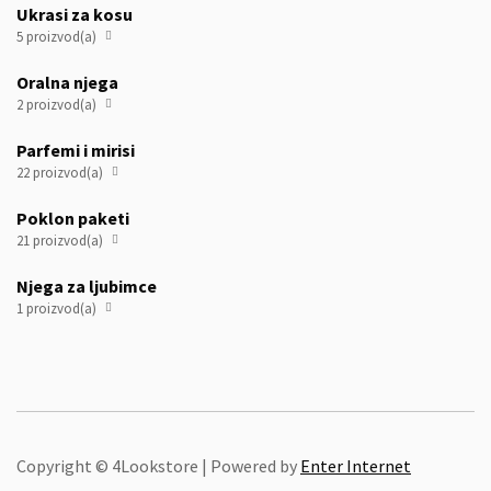
Ukrasi za kosu
5 proizvod(a)

Oralna njega
2 proizvod(a)

Parfemi i mirisi
22 proizvod(a)

Poklon paketi
21 proizvod(a)

Njega za ljubimce
1 proizvod(a)

Copyright © 4Lookstore | Powered by
Enter Internet