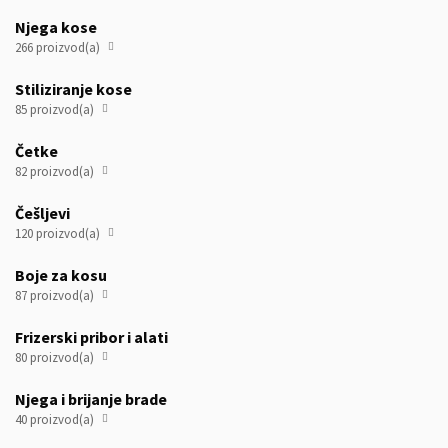
Njega kose
266 proizvod(a)

Stiliziranje kose
85 proizvod(a)

Četke
82 proizvod(a)

Češljevi
120 proizvod(a)

Boje za kosu
87 proizvod(a)

Frizerski pribor i alati
80 proizvod(a)

Njega i brijanje brade
40 proizvod(a)
