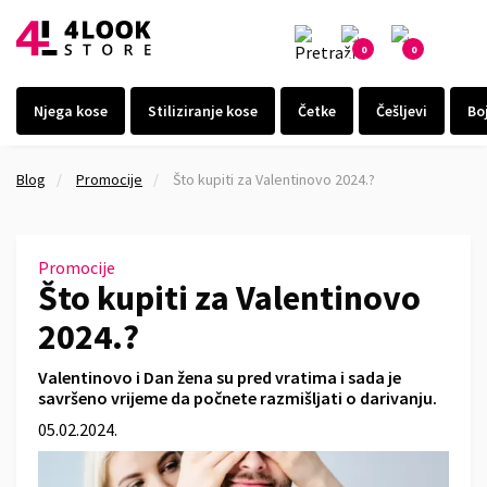
0
0
Njega kose
Stiliziranje kose
Četke
Češljevi
Bo
Blog
Promocije
Što kupiti za Valentinovo 2024.?
Promocije
Što kupiti za Valentinovo
2024.?
Valentinovo i Dan žena su pred vratima i sada je
savršeno vrijeme da počnete razmišljati o darivanju.
05.02.2024.