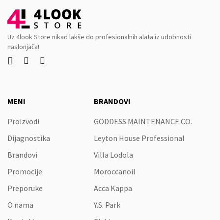
Uz 4look Store nikad lakše do profesionalnih alata iz udobnosti
naslonjača!



MENI
BRANDOVI
Proizvodi
GODDESS MAINTENANCE CO.
Dijagnostika
Leyton House Professional
Brandovi
Villa Lodola
Promocije
Moroccanoil
Preporuke
Acca Kappa
O nama
Y.S. Park