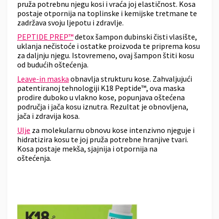
pruža potrebnu njegu kosi i vraća joj elastičnost. Kosa
postaje otpornija na toplinske i kemijske tretmane te
zadržava svoju ljepotu i zdravlje.
PEPTIDE PREP™
detox šampon dubinski čisti vlasište,
uklanja nečistoće i ostatke proizvoda te priprema kosu
za daljnju njegu. Istovremeno, ovaj šampon štiti kosu
od budućih oštećenja.
Leave-in maska
obnavlja strukturu kose. Zahvaljujući
patentiranoj tehnologiji K18 Peptide™, ova maska
prodire duboko u vlakno kose, popunjava oštećena
područja i jača kosu iznutra. Rezultat je obnovljena,
jača i zdravija kosa.
Ulje
za molekularnu obnovu kose intenzivno njeguje i
hidratizira kosu te joj pruža potrebne hranjive tvari.
Kosa postaje mekša, sjajnija i otpornija na
oštećenja.