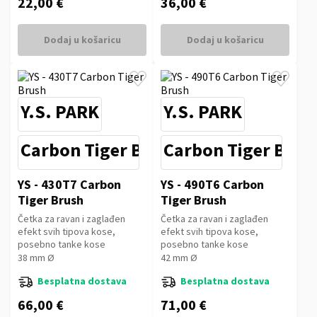
22,00 €
36,00 €
Dodaj u košaricu
Dodaj u košaricu
Y.S. PARK
Y.S. PARK
Carbon Tiger Brush
Carbon Tiger Brus
YS - 430T7 Carbon
YS - 490T6 Carbon
Tiger Brush
Tiger Brush
Četka za ravan i zaglađen
Četka za ravan i zaglađen
efekt svih tipova kose,
efekt svih tipova kose,
posebno tanke kose
posebno tanke kose
38 mm Ø
42 mm Ø
Besplatna dostava
Besplatna dostava
66,00 €
71,00 €