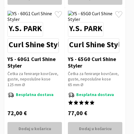
Y.S. PARK
Y.S. PARK
Curl Shine Styler Super G
Curl Shine Styler 
YS - 60G1 Curl Shine
YS - 65G0 Curl Shine
Styler
Styler
Četka za feniranje kovrčave,
Četka za feniranje kovrčave,
guste, neposlušne kose
guste, neposlušne kose
125 mm Ø
65 mm Ø
Besplatna dostava
Besplatna dostava
★★★★★
★★★★★
72,00 €
77,00 €
Dodaj u košaricu
Dodaj u košaricu