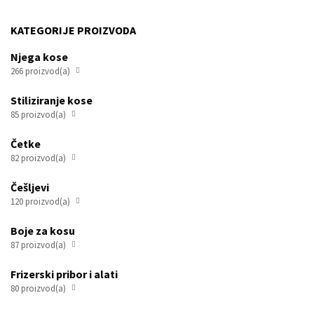
KATEGORIJE PROIZVODA
Njega kose
266 proizvod(a)

Stiliziranje kose
85 proizvod(a)

Četke
82 proizvod(a)

Češljevi
120 proizvod(a)

Boje za kosu
87 proizvod(a)

Frizerski pribor i alati
80 proizvod(a)
