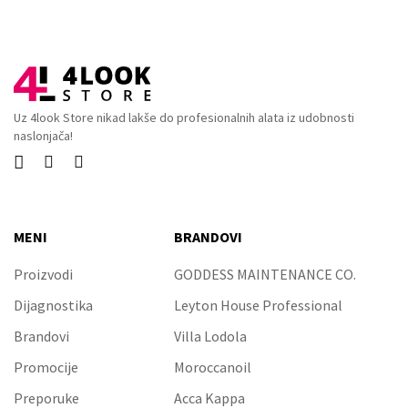
Uz 4look Store nikad lakše do profesionalnih alata iz udobnosti
naslonjača!



MENI
BRANDOVI
Proizvodi
GODDESS MAINTENANCE CO.
Dijagnostika
Leyton House Professional
Brandovi
Villa Lodola
Promocije
Moroccanoil
Preporuke
Acca Kappa