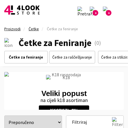
0
0
Proizvodi
Četke
Četke za feniranje
Četke za Feniranje
(0)
Četke za feniranje
Četke za raščešljavanje
Četke za stilizi
Veliki popust
na cijeli k18 asortiman
ISKORISTI -40%
Filtriraj