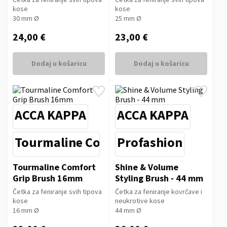
kose
kose
30 mm Ø
25 mm Ø
24,00 €
23,00 €
Dodaj u košaricu
Dodaj u košaricu
ACCA KAPPA
ACCA KAPPA
Tourmaline Comfort Grip
Profashion
Tourmaline Comfort
Shine & Volume
Grip Brush 16mm
Styling Brush - 44 mm
Četka za feniranje svih tipova
Četka za feniranje kovrčave i
kose
neukrotive kose
16 mm Ø
44 mm Ø