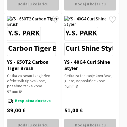
Dodaj u košaricu
Dodaj u košaricu
Y.S. PARK
Y.S. PARK
Carbon Tiger Brush
Curl Shine Styler 
YS - 650T2 Carbon
YS - 40G4 Curl Shine
Tiger Brush
Styler
Četka za ravan i zaglađen
Četka za feniranje kovrčave,
efekt svih tipova kose,
guste, neposlušne kose
posebno tanke kose
40mm Ø
67 mm Ø
Besplatna dostava
89,00 €
51,00 €
Dodaj u košaricu
Dodaj u košaricu