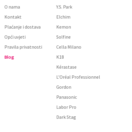
O nama
Y.S. Park
Kontakt
Elchim
Plaćanje i dostava
Kemon
Opći uvjeti
Solfine
Pravila privatnosti
Cella Milano
Blog
K18
Kérastase
L’Oréal Professionnel
Gordon
Panasonic
Labor Pro
Dark Stag