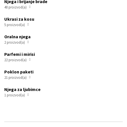
Njega i brijanje brade
40 proizvod(a)

Ukrasi za kosu
5 proizvod(a)

Oralna njega
2 proizvod(a)

Parfemi i mirisi
22 proizvod(a)

Poklon paketi
21 proizvod(a)

Njega za ljubimce
1 proizvod(a)
