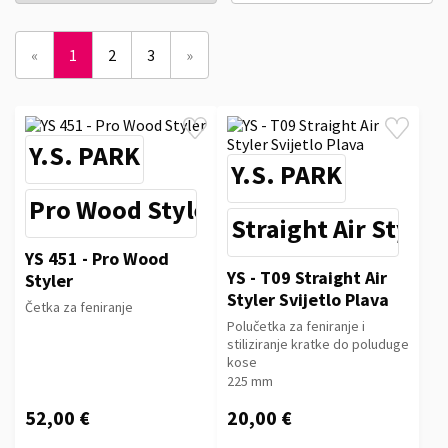
«
1
2
3
»
Y.S. PARK
Y.S. PARK
Pro Wood Styler
Straight Air Styler
YS 451 - Pro Wood
YS - T09 Straight Air
Styler
Styler Svijetlo Plava
Četka za feniranje
Polučetka za feniranje i
stiliziranje kratke do poluduge
kose
225 mm
52,00 €
20,00 €