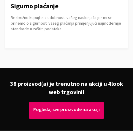
Sigurno plaćanje
Bezbrižno kupujte iz udobnosti vašeg naslonjača jer mi se
brinemo o sigurnosti vašeg plaćanja primjenjujući najmodernije
standarde u zaštiti podataka.
38 proizvod(a) je trenutno na akciji u 4look
web trgovini!
Pogledaj sve proizvode na akciji