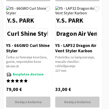
Y.S. PARK
Y.S. PARK
Curl Shine Styler Super G
Dragon Air Vent St
YS - 66GWO Curl Shine
YS - LAP32 Dragon Air
Styler
Vent Styler Karbon
Četka za feniranje kovrčave,
Polučetka za šamponiranje,
guste, neposlušne kose
masažu vlasišta i
raščešljavanje
66 mm Ø
227 mm
Besplatna dostava
★★★★★
★★★★★
79,00 €
33,00 €
Dodaj u košaricu
Dodaj u košaricu