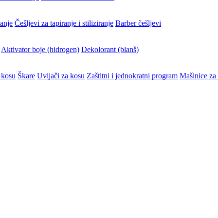
vanje
Češljevi za tapiranje i stiliziranje
Barber češljevi
Aktivator boje (hidrogen)
Dekolorant (blanš)
 kosu
Škare
Uvijači za kosu
Zaštitni i jednokratni program
Mašinice za 