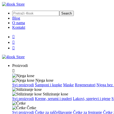
Blog
O nama
Kontakt



Proizvodi

Njega kose
Svi proizvodi
Šamponi i kupke
Maske
Regeneratori
Njega bez 
Stiliziranje kose
Svi proizvodi
Kreme, serumi i puderi
Lakovi, sprejevi i pjene
S
Četke
Svi proizvodi
Četke za raščešljavanje
Četke za feniranje
Četke z