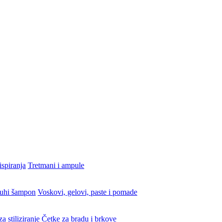
ispiranja
Tretmani i ampule
uhi šampon
Voskovi, gelovi, paste i pomade
a stiliziranje
Četke za bradu i brkove