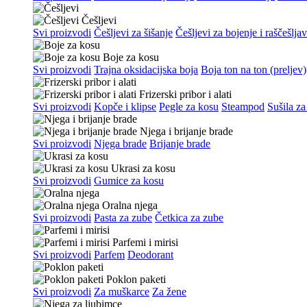
Češljevi
Svi proizvodi
Češljevi za šišanje
Češljevi za bojenje i raščešlja
Boje za kosu
Svi proizvodi
Trajna oksidacijska boja
Boja ton na ton (preljev)
Frizerski pribor i alati
Svi proizvodi
Kopče i klipse
Pegle za kosu
Steampod
Sušila za
Njega i brijanje brade
Svi proizvodi
Njega brade
Brijanje brade
Ukrasi za kosu
Svi proizvodi
Gumice za kosu
Oralna njega
Svi proizvodi
Pasta za zube
Četkica za zube
Parfemi i mirisi
Svi proizvodi
Parfem
Deodorant
Poklon paketi
Svi proizvodi
Za muškarce
Za žene