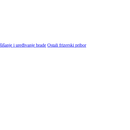
šišanje i uređivanje brade
Ostali frizerski pribor