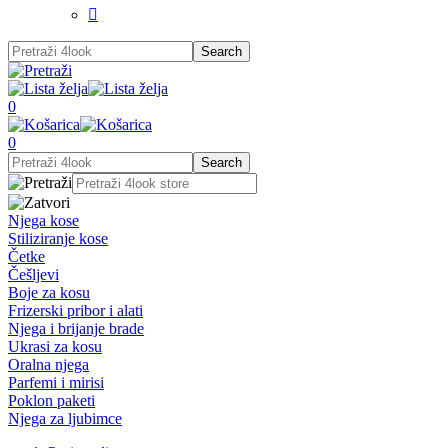

0
0
Njega kose
Stiliziranje kose
Četke
Češljevi
Boje za kosu
Frizerski pribor i alati
Njega i brijanje brade
Ukrasi za kosu
Oralna njega
Parfemi i mirisi
Poklon paketi
Njega za ljubimce