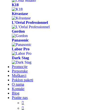
K18
Kérastase
L’Oréal Professionnel
Gordon
Panasonic
Labor Pro
Dark Stag
Promocije
Preporuke
Muškarci
Poklon paketi
O nama
Kontakt
Blog
Pratite nas

