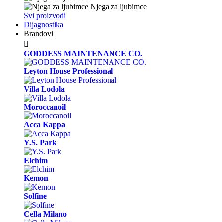
Njega za ljubimce
Svi proizvodi
Dijagnostika
Brandovi

GODDESS MAINTENANCE CO.
Leyton House Professional
Villa Lodola
Moroccanoil
Acca Kappa
Y.S. Park
Elchim
Kemon
Solfine
Cella Milano