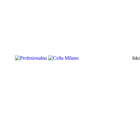
Profesionalna
njega brade
Isk