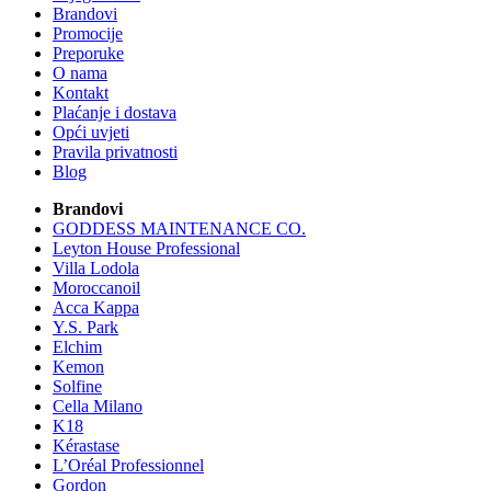
Brandovi
Promocije
Preporuke
O nama
Kontakt
Plaćanje i dostava
Opći uvjeti
Pravila privatnosti
Blog
Brandovi
GODDESS MAINTENANCE CO.
Leyton House Professional
Villa Lodola
Moroccanoil
Acca Kappa
Y.S. Park
Elchim
Kemon
Solfine
Cella Milano
K18
Kérastase
L’Oréal Professionnel
Gordon