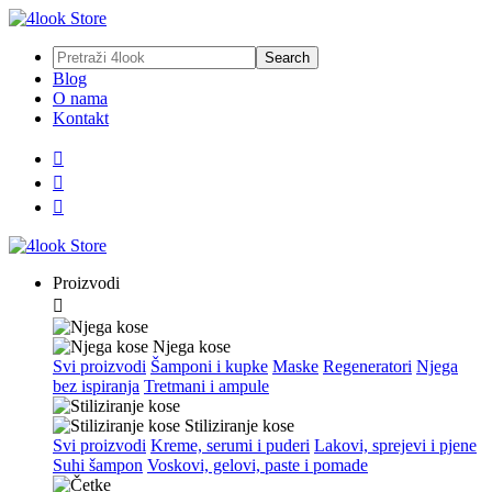
Blog
O nama
Kontakt



Proizvodi

Njega kose
Svi proizvodi
Šamponi i kupke
Maske
Regeneratori
Njega
bez ispiranja
Tretmani i ampule
Stiliziranje kose
Svi proizvodi
Kreme, serumi i puderi
Lakovi, sprejevi i pjene
Suhi šampon
Voskovi, gelovi, paste i pomade