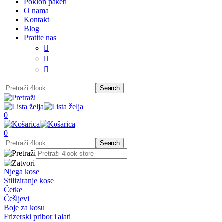
Poklon paketi
O nama
Kontakt
Blog
Pratite nas



0
0
Njega kose
Stiliziranje kose
Četke
Češljevi
Boje za kosu
Frizerski pribor i alati