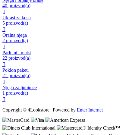
Njega i brijanje brade
40 proizvod(a)

Ukrasi za kosu
5 proizvod(a)

Oralna njega
2 proizvod(a)

Parfemi i mirisi
22 proizvod(a)

Poklon paketi
21 proizvod(a)

Njega za ljubimce
1 proizvod(a)

Copyright © 4Lookstore | Powered by
Enter Internet