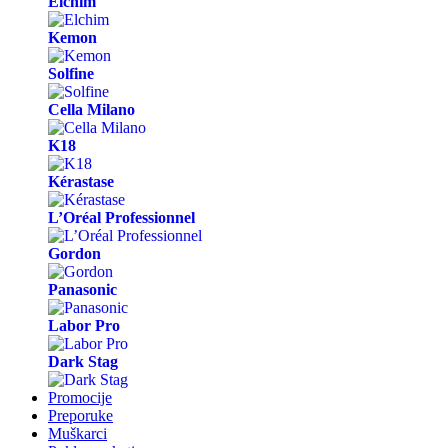
Elchim
Kemon
Solfine
Cella Milano
K18
Kérastase
L’Oréal Professionnel
Gordon
Panasonic
Labor Pro
Dark Stag
Promocije
Preporuke
Muškarci