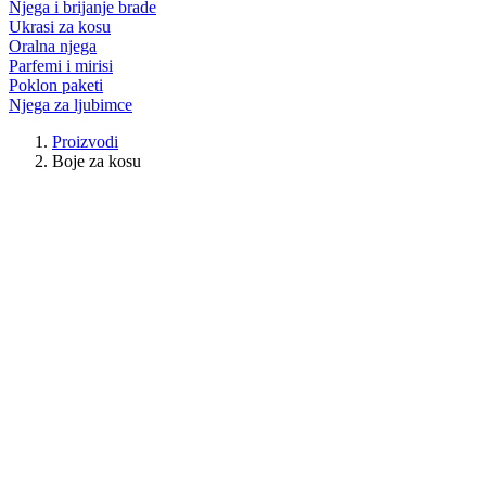
Njega i brijanje brade
Ukrasi za kosu
Oralna njega
Parfemi i mirisi
Poklon paketi
Njega za ljubimce
Proizvodi
Boje za kosu