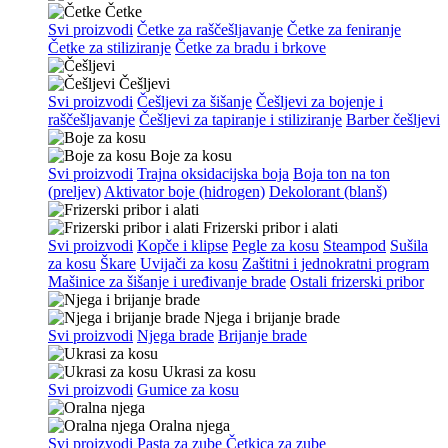
Četke
Svi proizvodi
Četke za raščešljavanje
Četke za feniranje
Četke za stiliziranje
Četke za bradu i brkove
Češljevi
Svi proizvodi
Češljevi za šišanje
Češljevi za bojenje i
raščešljavanje
Češljevi za tapiranje i stiliziranje
Barber češljevi
Boje za kosu
Svi proizvodi
Trajna oksidacijska boja
Boja ton na ton
(preljev)
Aktivator boje (hidrogen)
Dekolorant (blanš)
Frizerski pribor i alati
Svi proizvodi
Kopče i klipse
Pegle za kosu
Steampod
Sušila
za kosu
Škare
Uvijači za kosu
Zaštitni i jednokratni program
Mašinice za šišanje i uređivanje brade
Ostali frizerski pribor
Njega i brijanje brade
Svi proizvodi
Njega brade
Brijanje brade
Ukrasi za kosu
Svi proizvodi
Gumice za kosu
Oralna njega
Svi proizvodi
Pasta za zube
Četkica za zube