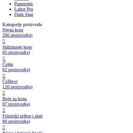
Panasonic
Labor Pro
Dark Stag
Kategorije proizvoda
Njega kose
266 proizvod(a)

Stiliziranje kose
85 proizvod(a)

Četke
82 proizvod(a)

Češljevi
120 proizvod(a)

Boje za kosu
87 proizvod(a)

Frizerski pribor i alati
80 proizvod(a)
