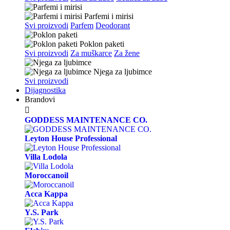
Parfemi i mirisi
Svi proizvodi
Parfem
Deodorant
Poklon paketi
Svi proizvodi
Za muškarce
Za žene
Njega za ljubimce
Svi proizvodi
Dijagnostika
Brandovi

GODDESS MAINTENANCE CO.
Leyton House Professional
Villa Lodola
Moroccanoil
Acca Kappa
Y.S. Park