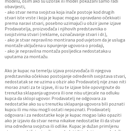
modelu, osim ako su uzorak ili model pokazani samo radi
obavijesti,
- ako stvar nema svojstva koja inače postoje kod drugih
stvari iste vrste i koja je kupac mogao opravdano očekivati
prema naravi stvari, posebno uzimajući u obzir javne izjave
Prodavatelja, proizvođača i njihovih predstavnika o
svojstvima stvari (reklame, označavanje stvari i dr.),
- ako je stvar nepravilno montirana pod uvjetom da je usluga
montaže uključena u ispunjenje ugovora o prodaji,
- ako je nepravilna montaža posljedica nedostataka u
uputama za montažu.
Ako je kupac na temelju izjava proizvođača ili njegova
predstavnika očekivao postojanje određenih svojstava stvari,
nedostatak se ne uzima u obzir ako Prodavatelj nije znao niti
morao znati za te izjave, ili su te izjave bile opovrgnute do
trenutka sklapanja ugovora ili one nisu utjecale na odluku
kupca da sklopi ugovor. Prodavatelj ne odgovara za
nedostatke ako su u trenutku sklapanja ugovora bili poznati
kupcu ili mu nisu mogli ostati nepoznati. Prodavatelj
odgovara i za nedostatke koje je kupac mogao lako opaziti
ako je izjavio da stvar nema nikakve nedostatke ili da stvar
ima određena svojstva ili odlike. Kupac je dužan primljenu