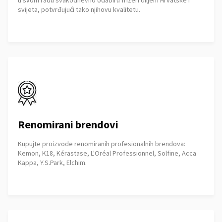
u svom radu svakodnevno odabiru frizeri diljem Hrvatske i
svijeta, potvrđujući tako njihovu kvalitetu.
Renomirani brendovi
Kupujte proizvode renomiranih profesionalnih brendova:
Kemon, K18, Kérastase, L'Oréal Professionnel, Solfine, Acca
Kappa, Y.S.Park, Elchim.