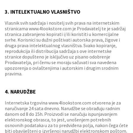
3. INTELEKTUALNO VLASNIŠTVO
Vlasnik svih sadržaja i nositelj svih prava na internetskim
stranicama www.4lookstore.com je Prodavatelj te je sadržaj
stranica zabranjeno kopirati i/ili koristiti u komercijalne
svrhe. Korisnici su dužni poštivati autorska prava, žigove i
druga prava intelektualnog vlasništva. Svako kopiranje,
reprodukcija ili distribucija sadržaja s ove internetske
stranice dopušteno je isključivo uz pisano odobrenje
Prodavatelja, pri čemu se moraju sačuvati sva navedena
upozorenja o ovlaštenjima i autorskim i drugim srodnim
pravima.
4. NARUDŽBE
Internetska trgovina www.4lookstore.com otvorena je za
naručivanje 24 sata dnevno. Narudžbe se obrađuju radnim
danom od 8 do 15h. Proizvodi se naručuju ispunjavanjem
elektronskog obrasca, to jest, unošenjem potrebnih
osnovnih podataka u za to predviđena polja, nakon čega ćete
biti obaviješteni o izvršenoj narudžbi elektronskom poštom.