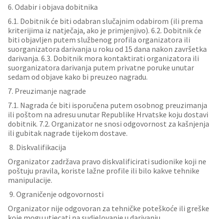
6. Odabir i objava dobitnika
6.1. Dobitnik će biti odabran slučajnim odabirom (ili prema
kriterijima iz natječaja, ako je primjenjivo). 6.2. Dobitnik će
biti objavljen putem službenog profila organizatora ili
suorganizatora darivanja u roku od 15 dana nakon završetka
darivanja. 6.3. Dobitnik mora kontaktirati organizatora ili
suorganizatora darivanja putem privatne poruke unutar
sedam od objave kako bi preuzeo nagradu.
7. Preuzimanje nagrade
7.1. Nagrada će biti isporučena putem osobnog preuzimanja
ili poštom na adresu unutar Republike Hrvatske koju dostavi
dobitnik. 7.2. Organizator ne snosi odgovornost za kašnjenja
ili gubitak nagrade tijekom dostave.
8. Diskvalifikacija
Organizator zadržava pravo diskvalificirati sudionike koji ne
poštuju pravila, koriste lažne profile ili bilo kakve tehnike
manipulacije.
9. Ograničenje odgovornosti
Organizator nije odgovoran za tehničke poteškoće ili greške
koje mogu utjecati na sudjelovanje u darivanju.