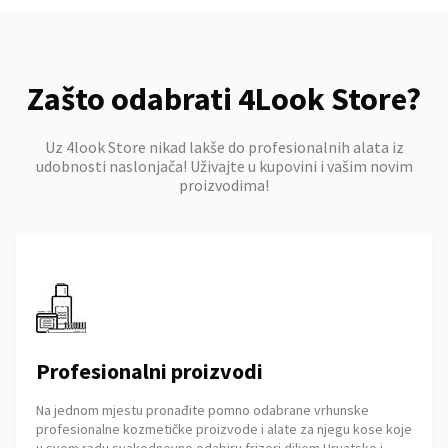
Zašto odabrati 4Look Store?
Uz 4look Store nikad lakše do profesionalnih alata iz
udobnosti naslonjača! Uživajte u kupovini i vašim novim
proizvodima!
Profesionalni proizvodi
Na jednom mjestu pronađite pomno odabrane vrhunske
profesionalne kozmetičke proizvode i alate za njegu kose koje