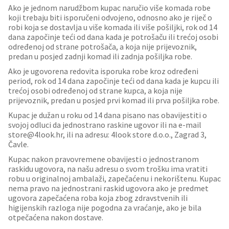
Ako je jednom narudžbom kupac naručio više komada robe
koji trebaju biti isporučeni odvojeno, odnosno ako je riječ o
robi koja se dostavlja u više komada ili više pošiljki, rok od 14
dana započinje teći od dana kada je potrošaču ili trećoj osobi
određenoj od strane potrošača, a koja nije prijevoznik,
predan u posjed zadnji komad ili zadnja pošiljka robe.
Ako je ugovorena redovita isporuka robe kroz određeni
period, rok od 14 dana započinje teći od dana kada je kupcu ili
trećoj osobi određenoj od strane kupca, a koja nije
prijevoznik, predan u posjed prvi komad ili prva pošiljka robe.
Kupac je dužan u roku od 14 dana pisano nas obavijestiti o
svojoj odluci da jednostrano raskine ugovor ili na e-mail
store@4look.hr, ili na adresu: 4look store d.o.o., Zagrad 3,
Čavle.
Kupac nakon pravovremene obavijesti o jednostranom
raskidu ugovora, na našu adresu o svom trošku ima vratiti
robu u originalnoj ambalaži, zapečaćenu i nekorištenu. Kupac
nema pravo na jednostrani raskid ugovora ako je predmet
ugovora zapečaćena roba koja zbog zdravstvenih ili
higijenskih razloga nije pogodna za vraćanje, ako je bila
otpečaćena nakon dostave.