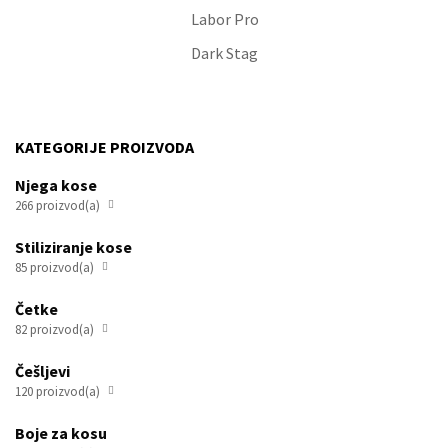
Labor Pro
Dark Stag
KATEGORIJE PROIZVODA
Njega kose
266 proizvod(a)

Stiliziranje kose
85 proizvod(a)

Četke
82 proizvod(a)

Češljevi
120 proizvod(a)

Boje za kosu