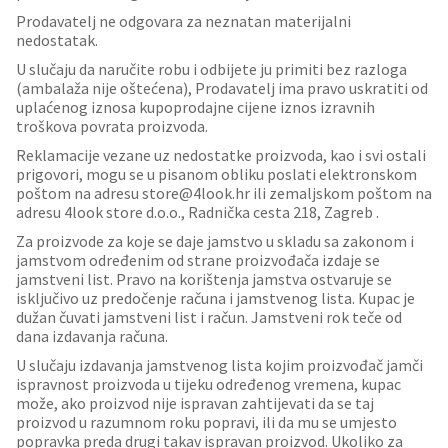
Prodavatelj ne odgovara za neznatan materijalni
nedostatak.
U slučaju da naručite robu i odbijete ju primiti bez razloga
(ambalaža nije oštećena), Prodavatelj ima pravo uskratiti od
uplaćenog iznosa kupoprodajne cijene iznos izravnih
troškova povrata proizvoda.
Reklamacije vezane uz nedostatke proizvoda, kao i svi ostali
prigovori, mogu se u pisanom obliku poslati elektronskom
poštom na adresu store@4look.hr ili zemaljskom poštom na
adresu 4look store d.o.o., Radnička cesta 218, Zagreb .
Za proizvode za koje se daje jamstvo u skladu sa zakonom i
jamstvom određenim od strane proizvođača izdaje se
jamstveni list. Pravo na korištenja jamstva ostvaruje se
isključivo uz predočenje računa i jamstvenog lista. Kupac je
dužan čuvati jamstveni list i račun. Jamstveni rok teče od
dana izdavanja računa.
U slučaju izdavanja jamstvenog lista kojim proizvođač jamči
ispravnost proizvoda u tijeku određenog vremena, kupac
može, ako proizvod nije ispravan zahtijevati da se taj
proizvod u razumnom roku popravi, ili da mu se umjesto
popravka preda drugi takav ispravan proizvod. Ukoliko za