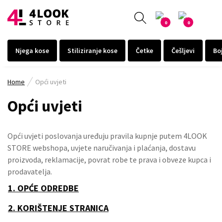
0
0
Njega kose
Stiliziranje kose
Četke
Češljevi
Bo
Home
Opći uvjeti
Opći uvjeti
Opći uvjeti poslovanja uređuju pravila kupnje putem 4LOOK
STORE webshopa, uvjete naručivanja i plaćanja, dostavu
proizvoda, reklamacije, povrat robe te prava i obveze kupca i
prodavatelja.
1. OPĆE ODREDBE
2. KORIŠTENJE STRANICA