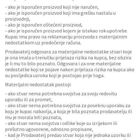
- ako je isporučen proizvod koji nije naručen,
- ako je isporučen proizvod koji ima grešku nastalu u
proizvodnji,
- ako je isporučen oštećeni proizvod,
- ako je isporučen proizvod kojem je istekao rok upotrebe.
Kupac ima pravo na reklamaciju proizvoda s materijalnim
nedostatkom uz predočenje računa.
Prodavatelj odgovara za materijalne nedostatke stvari koje
je ona imala u trenutku prijelaza rizika na kupca, bez obzira
je li mu to bilo poznato. Odgovara i za one materijalne
nedostatke koji se pojave nakon prijelaza rizika na kupca ako
su posljedica uzroka koji je postojao prije toga.
Materijalni nedostatak postoji:
- ako stvar nema potrebna svojstva za svoju redovitu
uporabu ili za promet,
- ako stvar nema potrebna svojstva za posebnu uporabu za
koju je kupac nabavlja, a koja je bila poznata prodavatelju ili
mu je morala biti poznata,
- ako stvar nema svojstva i odlike koje su izrijekom ili
prešutno ugovorene, odnosno propisane,
- kad je Prodavatelj predao stvar koja nije jednaka uzorku ili