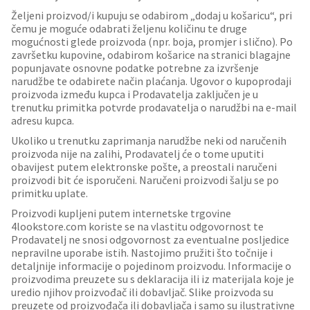
Željeni proizvod/i kupuju se odabirom „dodaj u košaricu“, pri
čemu je moguće odabrati željenu količinu te druge
mogućnosti glede proizvoda (npr. boja, promjer i slično). Po
završetku kupovine, odabirom košarice na stranici blagajne
popunjavate osnovne podatke potrebne za izvršenje
narudžbe te odabirete način plaćanja. Ugovor o kupoprodaji
proizvoda između kupca i Prodavatelja zaključen je u
trenutku primitka potvrde prodavatelja o narudžbi na e-mail
adresu kupca.
Ukoliko u trenutku zaprimanja narudžbe neki od naručenih
proizvoda nije na zalihi, Prodavatelj će o tome uputiti
obavijest putem elektronske pošte, a preostali naručeni
proizvodi bit će isporučeni. Naručeni proizvodi šalju se po
primitku uplate.
Proizvodi kupljeni putem internetske trgovine
4lookstore.com koriste se na vlastitu odgovornost te
Prodavatelj ne snosi odgovornost za eventualne posljedice
nepravilne uporabe istih. Nastojimo pružiti što točnije i
detaljnije informacije o pojedinom proizvodu. Informacije o
proizvodima preuzete su s deklaracija ili iz materijala koje je
uredio njihov proizvođač ili dobavljač. Slike proizvoda su
preuzete od proizvođača ili dobavljača i samo su ilustrativne