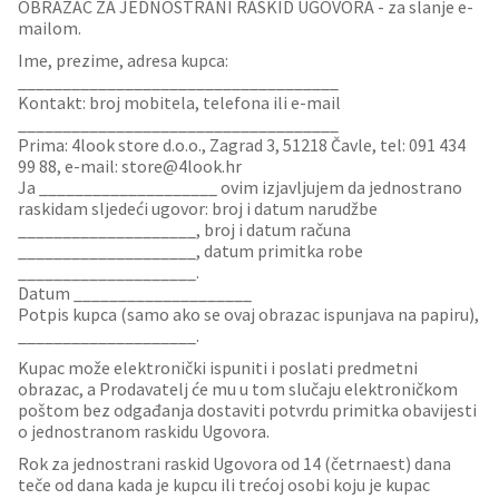
OBRAZAC ZA JEDNOSTRANI RASKID UGOVORA - za slanje e-
mailom.
Ime, prezime, adresa kupca:
____________________________________
Kontakt: broj mobitela, telefona ili e-mail
____________________________________
Prima: 4look store d.o.o., Zagrad 3, 51218 Čavle, tel: 091 434
99 88, e-mail: store@4look.hr
Ja ____________________ ovim izjavljujem da jednostrano
raskidam sljedeći ugovor: broj i datum narudžbe
____________________, broj i datum računa
____________________, datum primitka robe
____________________.
Datum ____________________
Potpis kupca (samo ako se ovaj obrazac ispunjava na papiru),
____________________.
Kupac može elektronički ispuniti i poslati predmetni
obrazac, a Prodavatelj će mu u tom slučaju elektroničkom
poštom bez odgađanja dostaviti potvrdu primitka obavijesti
o jednostranom raskidu Ugovora.
Rok za jednostrani raskid Ugovora od 14 (četrnaest) dana
teče od dana kada je kupcu ili trećoj osobi koju je kupac