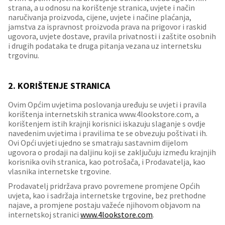
strana, a u odnosu na korištenje stranica, uvjete i način
naručivanja proizvoda, cijene, uvjete i načine plaćanja,
jamstva za ispravnost proizvoda prava na prigovor i raskid
ugovora, uvjete dostave, pravila privatnosti i zaštite osobnih
i drugih podataka te druga pitanja vezana uz internetsku
trgovinu.
2. KORIŠTENJE STRANICA
Ovim Općim uvjetima poslovanja uređuju se uvjeti i pravila
korištenja internetskih stranica www.4lookstore.com, a
korištenjem istih krajnji korisnici iskazuju slaganje s ovdje
navedenim uvjetima i pravilima te se obvezuju poštivati ih.
Ovi Opći uvjeti ujedno se smatraju sastavnim dijelom
ugovora o prodaji na daljinu koji se zaključuju između krajnjih
korisnika ovih stranica, kao potrošača, i Prodavatelja, kao
vlasnika internetske trgovine.
Prodavatelj pridržava pravo povremene promjene Općih
uvjeta, kao i sadržaja internetske trgovine, bez prethodne
najave, a promjene postaju važeće njihovom objavom na
internetskoj stranici
www.4lookstore.com
.