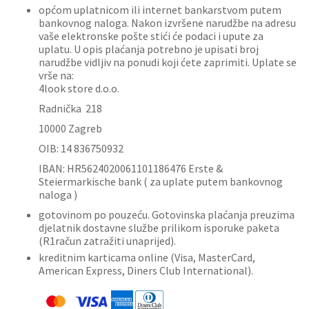
općom uplatnicom ili internet bankarstvom putem
bankovnog naloga. Nakon izvršene narudžbe na adresu
vaše elektronske pošte stići će podaci i upute za
uplatu. U opis plaćanja potrebno je upisati broj
narudžbe vidljiv na ponudi koji ćete zaprimiti. Uplate se
vrše na:
4look store d.o.o.
Radnička 218
10000 Zagreb
OIB: 14 836750932
IBAN: HR5624020061101186476 Erste &
Steiermarkische bank ( za uplate putem bankovnog
naloga )
gotovinom po pouzeću. Gotovinska plaćanja preuzima
djelatnik dostavne službe prilikom isporuke paketa
(R1račun zatražiti unaprijed).
kreditnim karticama online (Visa, MasterCard,
American Express, Diners Club International).