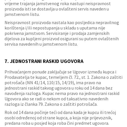
vrijeme trajanja jamstvenog roka nastupi neispravnost
proizvoda isti se dostavlja u ovlašteni servis naveden u
jamstvenom listu.
Neispravnost proizvoda nastala kao posljedica nepravilnog
korištenja i/ili nepostupanja u skladu s uputama nije
pokrivena jamstvom. Servisiranje i prodaja zamjenskih
dijelova za kupljeni proizvod osigurani su putem ovlaštenih
servisa navedenih u jamstvenom listu.
7. JEDNOSTRANI RASKID UGOVORA
Prihvaćanjem ponude zaključuje se Ugovor između kupca i
Prodavatelja te kupac, temeljem čl. 72., st. 1. Zakona o zaštiti
potrošača (NN 41/14, 110/15, 14/19), ima pravo na
jednostrani raskid takvog ugovora u roku od 14 dana bez
navođenja razloga. Kupac nema pravo na jednostrani raskid
Ugovora ako se radi o nekom od taksativno navedenih
razloga iz članka 79. Zakona o zaštiti potrošača.
Rok od 14 dana počinje teći od dana kada je kupcu ili trećoj
osobi određenoj od strane kupca, a koja nije prijevoznik,
predana roba u posjed koja roba čini predmet ugovora.