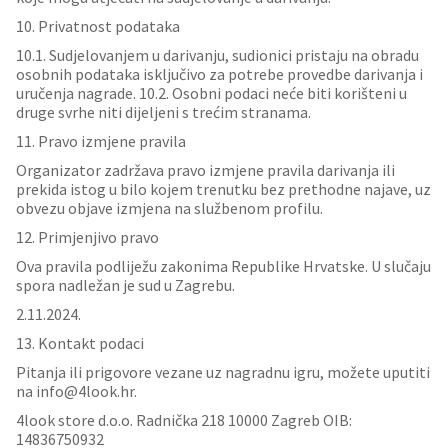
10. Privatnost podataka
10.1. Sudjelovanjem u darivanju, sudionici pristaju na obradu
osobnih podataka isključivo za potrebe provedbe darivanja i
uručenja nagrade. 10.2. Osobni podaci neće biti korišteni u
druge svrhe niti dijeljeni s trećim stranama.
11. Pravo izmjene pravila
Organizator zadržava pravo izmjene pravila darivanja ili
prekida istog u bilo kojem trenutku bez prethodne najave, uz
obvezu objave izmjena na službenom profilu.
12. Primjenjivo pravo
Ova pravila podliježu zakonima Republike Hrvatske. U slučaju
spora nadležan je sud u Zagrebu.
2.11.2024.
13. Kontakt podaci
Pitanja ili prigovore vezane uz nagradnu igru, možete uputiti
na info@4look.hr.
4look store d.o.o. Radnička 218 10000 Zagreb OIB:
14836750932