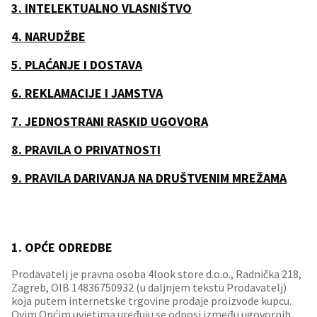
3. INTELEKTUALNO VLASNIŠTVO
4. NARUDŽBE
5. PLAĆANJE I DOSTAVA
6. REKLAMACIJE I JAMSTVA
7. JEDNOSTRANI RASKID UGOVORA
8. PRAVILA O PRIVATNOSTI
9. PRAVILA DARIVANJA NA DRUŠTVENIM MREŽAMA
1. OPĆE ODREDBE
Prodavatelj je pravna osoba 4look store d.o.o., Radnička 218,
Zagreb, OIB 14836750932 (u daljnjem tekstu Prodavatelj)
koja putem internetske trgovine prodaje proizvode kupcu.
Ovim Općim uvjetima uređuju se odnosi između ugovornih