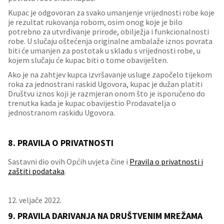
Kupac je odgovoran za svako umanjenje vrijednosti robe koje
je rezultat rukovanja robom, osim onog koje je bilo
potrebno za utvrđivanje prirode, obilježja i funkcionalnosti
robe. U slučaju oštećenja originalne ambalaže iznos povrata
biti će umanjen za postotak u skladu s vrijednosti robe, u
kojem slučaju će kupac biti o tome obaviješten.
Ako je na zahtjev kupca izvršavanje usluge započelo tijekom
roka za jednostrani raskid Ugovora, kupac je dužan platiti
Društvu iznos koji je razmjeran onom što je isporučeno do
trenutka kada je kupac obavijestio Prodavatelja o
jednostranom raskidu Ugovora.
8. PRAVILA O PRIVATNOSTI
Sastavni dio ovih Općih uvjeta čine i
Pravila o privatnosti i
zaštiti podataka
.
12. veljače 2022.
9. PRAVILA DARIVANJA NA DRUŠTVENIM MREŽAMA