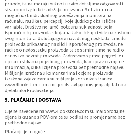
prirode, te ne moraju nužno i u svim detaljima odgovarati
stvarnom izgledu i sadržaju proizvoda. S obzirom na
mogućnost individualnog podešavanja monitora na
računalu, razlike u percepciji boje ljudskog oka i slične
varijable, Društvo ne jamči potpunu sukladnost boja
isporučenih proizvoda s bojama kako ih kupci vide na zaslonu
svog monitora. U slučaju gore navedenog nesklada između
proizvoda prikazanog na slici i isporučenog proizvoda, ne
radi se o nedostatku proizvoda te se samim time ne radi o
osnovi za povrat proizvoda. Zadržavamo pravo pogreške u
opisu ili slikama pojedinog proizvoda, kao i pravo izmjene
informacija, slika i cijena proizvoda bez prethodne najave.
Mišljenja izražena u komentarima i ocjene proizvoda
izražene zvjezdicama su mišljenja korisnika stranice
www.4lookstore.com i ne predstavljaju mišljenja djelatnica i
djelatnika Prodavatelja.
5. PLAĆANJE I DOSTAVA
Cijene navedene na www.4lookstore.com su maloprodajne
cijene iskazane s PDV-om te su podložne promjenama bez
prethodne najave.
Plaćanje je moguće: