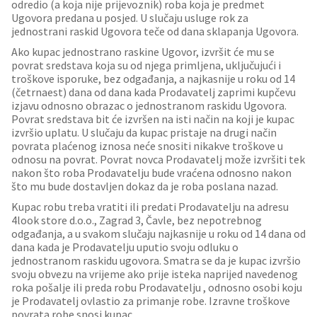
odredio (a koja nije prijevoznik) roba koja je predmet
Ugovora predana u posjed. U slučaju usluge rok za
jednostrani raskid Ugovora teče od dana sklapanja Ugovora.
Ako kupac jednostrano raskine Ugovor, izvršit će mu se
povrat sredstava koja su od njega primljena, uključujući i
troškove isporuke, bez odgađanja, a najkasnije u roku od 14
(četrnaest) dana od dana kada Prodavatelj zaprimi kupčevu
izjavu odnosno obrazac o jednostranom raskidu Ugovora.
Povrat sredstava bit će izvršen na isti način na koji je kupac
izvršio uplatu. U slučaju da kupac pristaje na drugi način
povrata plaćenog iznosa neće snositi nikakve troškove u
odnosu na povrat. Povrat novca Prodavatelj može izvršiti tek
nakon što roba Prodavatelju bude vraćena odnosno nakon
što mu bude dostavljen dokaz da je roba poslana nazad.
Kupac robu treba vratiti ili predati Prodavatelju na adresu
4look store d.o.o., Zagrad 3, Čavle, bez nepotrebnog
odgađanja, a u svakom slučaju najkasnije u roku od 14 dana od
dana kada je Prodavatelju uputio svoju odluku o
jednostranom raskidu ugovora. Smatra se da je kupac izvršio
svoju obvezu na vrijeme ako prije isteka naprijed navedenog
roka pošalje ili preda robu Prodavatelju , odnosno osobi koju
je Prodavatelj ovlastio za primanje robe. Izravne troškove
povrata robe snosi kupac.