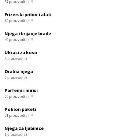
87 proizvod(a)

Frizerski pribor i alati
80 proizvod(a)

Njega i brijanje brade
40 proizvod(a)

Ukrasi za kosu
5 proizvod(a)

Oralna njega
2 proizvod(a)

Parfemi i mirisi
22 proizvod(a)

Poklon paketi
21 proizvod(a)

Njega za ljubimce
1 proizvod(a)
