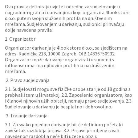
Ova pravila definiraju uvjete i odredbe za sudjelovanje u
nagradnim igrama i darivanjima koje organizira 4look store
d.o.o. putem svojih službenih profila na društvenim
mrežama. Sudjelovanjem u darivanju, sudionici prihvaćaju
dolje navedena pravila:
1. Organizator
Organizator darivanja je 4look store d.o.o., sa sjedištem na
adresi Radnička 218, 10000 Zagreb, OIB 14836750932.
Organizator može darivanje organizirati u suradnji s
influenserima i na njihovim profilima na društvenim
mrežama.
2. Pravo sudjelovanja
2.1. Sudjelovati mogu sve fizičke osobe starije od 18 godina s
prebivalištem u Hrvatskoj. 2.2. Zaposlenici organizatora, kao
i članovi njihovih užih obitelji, nemaju pravo sudjelovanja. 2.3.
Sudjelovanje u darivanju je besplatno i dobrovoljno.
3. Trajanje darivanja
3.1. Za svako pojedino darivanje bit će definiran početak i
završetak razdoblja prijava. 3.2. Prijave primljene izvan
navedenog razdoblja neće biti uzete u obzir.