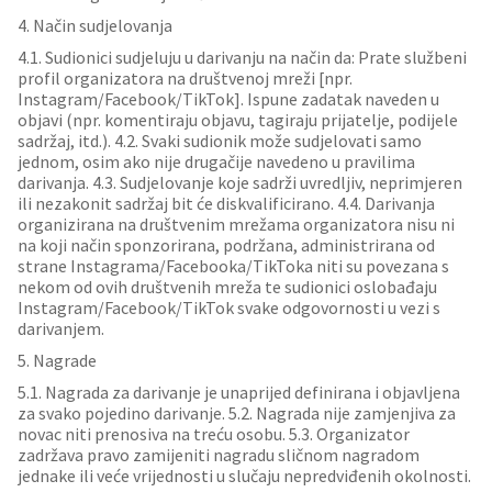
4. Način sudjelovanja
4.1. Sudionici sudjeluju u darivanju na način da: Prate službeni
profil organizatora na društvenoj mreži [npr.
Instagram/Facebook/TikTok]. Ispune zadatak naveden u
objavi (npr. komentiraju objavu, tagiraju prijatelje, podijele
sadržaj, itd.). 4.2. Svaki sudionik može sudjelovati samo
jednom, osim ako nije drugačije navedeno u pravilima
darivanja. 4.3. Sudjelovanje koje sadrži uvredljiv, neprimjeren
ili nezakonit sadržaj bit će diskvalificirano. 4.4. Darivanja
organizirana na društvenim mrežama organizatora nisu ni
na koji način sponzorirana, podržana, administrirana od
strane Instagrama/Facebooka/TikToka niti su povezana s
nekom od ovih društvenih mreža te sudionici oslobađaju
Instagram/Facebook/TikTok svake odgovornosti u vezi s
darivanjem.
5. Nagrade
5.1. Nagrada za darivanje je unaprijed definirana i objavljena
za svako pojedino darivanje. 5.2. Nagrada nije zamjenjiva za
novac niti prenosiva na treću osobu. 5.3. Organizator
zadržava pravo zamijeniti nagradu sličnom nagradom
jednake ili veće vrijednosti u slučaju nepredviđenih okolnosti.