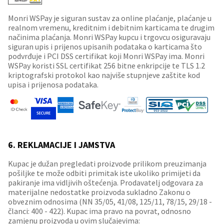
Monri WSPay je siguran sustav za online plaćanje, plaćanje u
realnom vremenu, kreditnim i debitnim karticama te drugim
načinima plaćanja. Monri WSPay kupcu i trgovcu osiguravaju
siguran upis i prijenos upisanih podataka o karticama što
podvrđuje i PCI DSS certifikat koji Monri WSPay ima. Monri
WSPay koristi SSL certifikat 256 bitne enkripcije te TLS 1.2
kriptografski protokol kao najviše stupnjeve zaštite kod
upisa i prijenosa podataka.
6. REKLAMACIJE I JAMSTVA
Kupac je dužan pregledati proizvode prilikom preuzimanja
pošiljke te može odbiti primitak iste ukoliko primijeti da
pakiranje ima vidljivih oštećenja. Prodavatelj odgovara za
materijalne nedostatke proizvoda sukladno Zakonu o
obveznim odnosima (NN 35/05, 41/08, 125/11, 78/15, 29/18 -
članci: 400 - 422). Kupac ima pravo na povrat, odnosno
zamjenu proizvoda u ovim slučajevima: