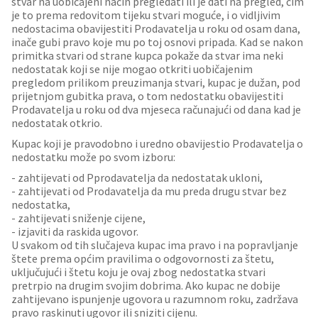
stvar na uobičajeni način pregledati ili je dati na pregled, čim
je to prema redovitom tijeku stvari moguće, i o vidljivim
nedostacima obavijestiti Prodavatelja u roku od osam dana,
inače gubi pravo koje mu po toj osnovi pripada. Kad se nakon
primitka stvari od strane kupca pokaže da stvar ima neki
nedostatak koji se nije mogao otkriti uobičajenim
pregledom prilikom preuzimanja stvari, kupac je dužan, pod
prijetnjom gubitka prava, o tom nedostatku obavijestiti
Prodavatelja u roku od dva mjeseca računajući od dana kad je
nedostatak otkrio.
Kupac koji je pravodobno i uredno obavijestio Prodavatelja o
nedostatku može po svom izboru:
- zahtijevati od Pprodavatelja da nedostatak ukloni,
- zahtijevati od Prodavatelja da mu preda drugu stvar bez
nedostatka,
- zahtijevati sniženje cijene,
- izjaviti da raskida ugovor.
U svakom od tih slučajeva kupac ima pravo i na popravljanje
štete prema općim pravilima o odgovornosti za štetu,
uključujući i štetu koju je ovaj zbog nedostatka stvari
pretrpio na drugim svojim dobrima. Ako kupac ne dobije
zahtijevano ispunjenje ugovora u razumnom roku, zadržava
pravo raskinuti ugovor ili sniziti cijenu.