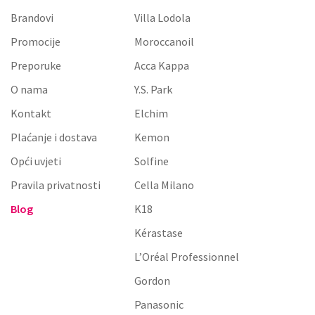
Brandovi
Villa Lodola
Promocije
Moroccanoil
Preporuke
Acca Kappa
O nama
Y.S. Park
Kontakt
Elchim
Plaćanje i dostava
Kemon
Opći uvjeti
Solfine
Pravila privatnosti
Cella Milano
Blog
K18
Kérastase
L’Oréal Professionnel
Gordon
Panasonic