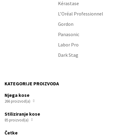
L’Oréal Professionnel
Gordon
Panasonic
Labor Pro
Dark Stag
KATEGORIJE PROIZVODA
Njega kose
266 proizvod(a)

Stiliziranje kose
85 proizvod(a)

Četke
82 proizvod(a)
