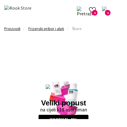
0
0
Proizvodi
Frizerski pribor i alati
Škare
Ljetni glow za kosu
s arganovim uljem
SAZNAJ VIŠE