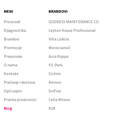
MENI
BRANDOVI
Proizvodi
GODDESS MAINTENANCE CO.
Dijagnostika
Leyton House Professional
Brandovi
Villa Lodola
Promocije
Moroccanoil
Preporuke
Acca Kappa
O nama
Y.S. Park
Kontakt
Elchim
Plaćanje i dostava
Kemon
Opći uvjeti
Solfine
Pravila privatnosti
Cella Milano
Blog
K18
Kérastase