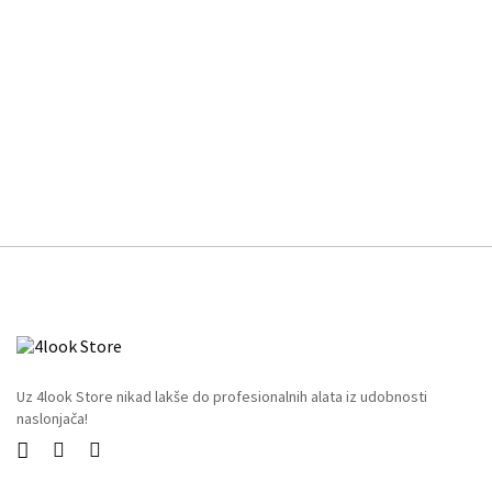
Uz 4look Store nikad lakše do profesionalnih alata iz udobnosti
naslonjača!


