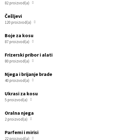
Češljevi
120 proizvod(a)

Boje za kosu
87 proizvod(a)

Frizerski pribor i alati
80 proizvod(a)

Njega i brijanje brade
40 proizvod(a)

Ukrasi za kosu
5 proizvod(a)

Oralna njega
2 proizvod(a)

Parfemi i mirisi
22 proizvod(a)
