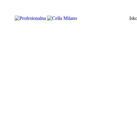
Profesionalna
njega brade
Isk