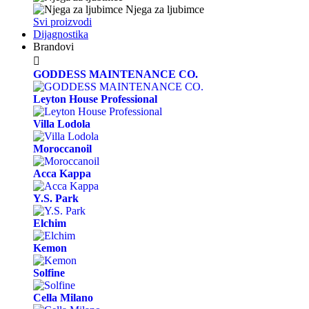
Njega za ljubimce
Svi proizvodi
Dijagnostika
Brandovi

GODDESS MAINTENANCE CO.
Leyton House Professional
Villa Lodola
Moroccanoil
Acca Kappa
Y.S. Park
Elchim
Kemon
Solfine
Cella Milano