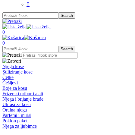

0
0
Njega kose
Stiliziranje kose
Četke
Češljevi
Boje za kosu
Frizerski pribor i alati
Njega i brijanje brade
Ukrasi za kosu
Oralna njega
Parfemi i mirisi
Poklon paketi
Njega za ljubimce