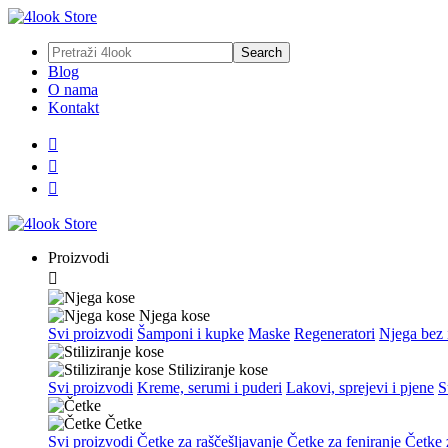
Blog
O nama
Kontakt



Proizvodi

Njega kose
Svi proizvodi
Šamponi i kupke
Maske
Regeneratori
Njega bez 
Stiliziranje kose
Svi proizvodi
Kreme, serumi i puderi
Lakovi, sprejevi i pjene
S
Četke
Svi proizvodi
Četke za raščešljavanje
Četke za feniranje
Četke z