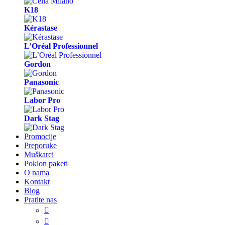
K18
Kérastase
L’Oréal Professionnel
Gordon
Panasonic
Labor Pro
Dark Stag
Promocije
Preporuke
Muškarci
Poklon paketi
O nama
Kontakt
Blog
Pratite nas

