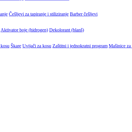
vanje
Češljevi za tapiranje i stiliziranje
Barber češljevi
Aktivator boje (hidrogen)
Dekolorant (blanš)
 kosu
Škare
Uvijači za kosu
Zaštitni i jednokratni program
Mašinice za 