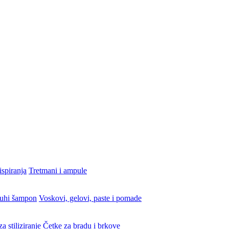
ispiranja
Tretmani i ampule
uhi šampon
Voskovi, gelovi, paste i pomade
a stiliziranje
Četke za bradu i brkove