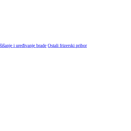
šišanje i uređivanje brade
Ostali frizerski pribor