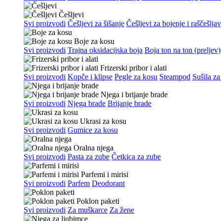
Češljevi
Svi proizvodi
Češljevi za šišanje
Češljevi za bojenje i raščešlja
Boje za kosu
Svi proizvodi
Trajna oksidacijska boja
Boja ton na ton (preljev)
Frizerski pribor i alati
Svi proizvodi
Kopče i klipse
Pegle za kosu
Steampod
Sušila za
Njega i brijanje brade
Svi proizvodi
Njega brade
Brijanje brade
Ukrasi za kosu
Svi proizvodi
Gumice za kosu
Oralna njega
Svi proizvodi
Pasta za zube
Četkica za zube
Parfemi i mirisi
Svi proizvodi
Parfem
Deodorant
Poklon paketi
Svi proizvodi
Za muškarce
Za žene