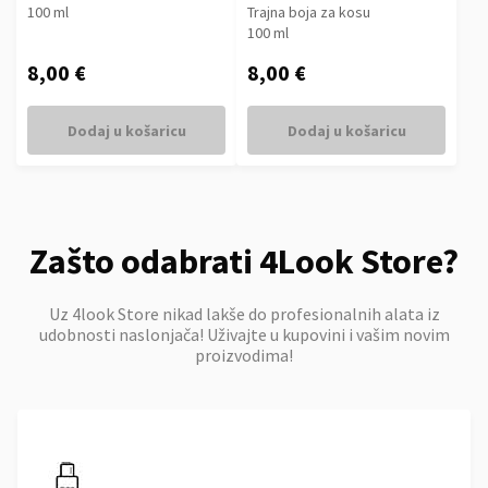
100 ml
Trajna boja za kosu
100 ml
8,00 €
8,00 €
Dodaj u košaricu
Dodaj u košaricu
Zašto odabrati 4Look Store?
Uz 4look Store nikad lakše do profesionalnih alata iz
udobnosti naslonjača! Uživajte u kupovini i vašim novim
proizvodima!