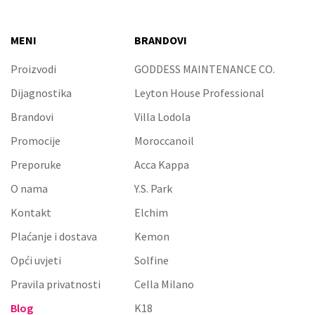
MENI
BRANDOVI
Proizvodi
GODDESS MAINTENANCE CO.
Dijagnostika
Leyton House Professional
Brandovi
Villa Lodola
Promocije
Moroccanoil
Preporuke
Acca Kappa
O nama
Y.S. Park
Kontakt
Elchim
Plaćanje i dostava
Kemon
Opći uvjeti
Solfine
Pravila privatnosti
Cella Milano
Blog
K18