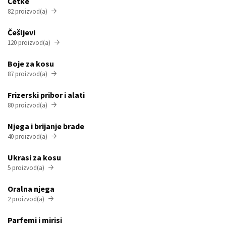
Četke
82 proizvod(a)

Češljevi
120 proizvod(a)

Boje za kosu
87 proizvod(a)

Frizerski pribor i alati
80 proizvod(a)

Njega i brijanje brade
40 proizvod(a)

Ukrasi za kosu
5 proizvod(a)

Oralna njega
2 proizvod(a)

Parfemi i mirisi