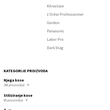
Kérastase
L’Oréal Professionnel
Gordon
Panasonic
Labor Pro
Dark Stag
KATEGORIJE PROIZVODA
Njega kose
266 proizvod(a)

Stiliziranje kose
85 proizvod(a)
