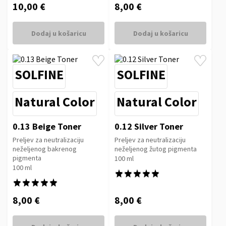
10,00 €
8,00 €
Dodaj u košaricu
Dodaj u košaricu
SOLFINE
SOLFINE
Natural Color
Natural Color
0.13 Beige Toner
0.12 Silver Toner
Preljev za neutralizaciju
Preljev za neutralizaciju
neželjenog bakrenog
neželjenog žutog pigmenta
pigmenta
100 ml
100 ml
★★★★★
★★★★★
★★★★★
★★★★★
8,00 €
8,00 €