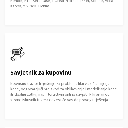
Kemon, K18, Kérastase, L'Oréal Professionnel, Solfine, Acca
Kappa, Y.S.Park, Elchim.
Savjetnik za kupovinu
Neovisno tražite li rješenje za problematiku vlasišta i njegu
kose, odgovarajući proizvod za oblikovanje i modeliranje kose
ili idealnu četku, naš interaktivni online savjetnik kreiran od
strane iskusnih frizera dovest će vas do pravoga rješenja.