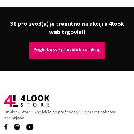
38 proizvod(a) je trenutno na akciji u 4look
web trgovini!
Pogledaj sve proizvode na akciji
Uz 4look Store nikad lakše do profesionalnih alata iz udobnosti
naslonjača!


