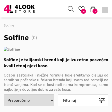
0
0
Solfine
Solfine
(0)
Solfine je talijanski brend koji je izuzetno posvećen
kvalitetnoj njezi kose.
Odabir sastojaka i nježne formule koje efektivno djeluju od
samih su početaka u fokusu brenda koji svom rad temelji na
istraživanjima. Kad se o kosi radi nema kompromisa, samo
najbolje je dovoljno dobro za vašu kosu.
Filtriraj