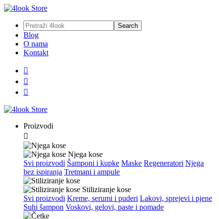
Blog
O nama
Kontakt



Proizvodi

Njega kose
Svi proizvodi
Šamponi i kupke
Maske
Regeneratori
Njega
bez ispiranja
Tretmani i ampule
Stiliziranje kose
Svi proizvodi
Kreme, serumi i puderi
Lakovi, sprejevi i pjene
Suhi šampon
Voskovi, gelovi, paste i pomade