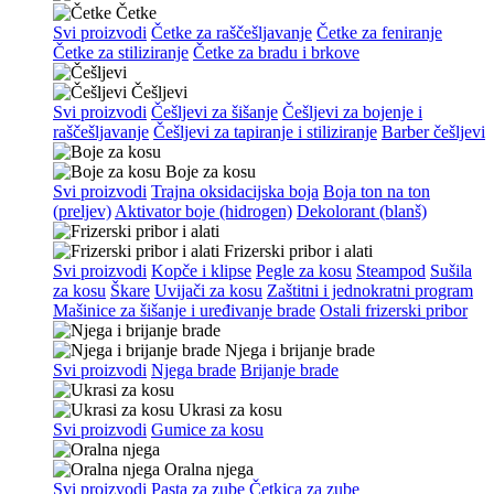
Četke
Svi proizvodi
Četke za raščešljavanje
Četke za feniranje
Četke za stiliziranje
Četke za bradu i brkove
Češljevi
Svi proizvodi
Češljevi za šišanje
Češljevi za bojenje i
raščešljavanje
Češljevi za tapiranje i stiliziranje
Barber češljevi
Boje za kosu
Svi proizvodi
Trajna oksidacijska boja
Boja ton na ton
(preljev)
Aktivator boje (hidrogen)
Dekolorant (blanš)
Frizerski pribor i alati
Svi proizvodi
Kopče i klipse
Pegle za kosu
Steampod
Sušila
za kosu
Škare
Uvijači za kosu
Zaštitni i jednokratni program
Mašinice za šišanje i uređivanje brade
Ostali frizerski pribor
Njega i brijanje brade
Svi proizvodi
Njega brade
Brijanje brade
Ukrasi za kosu
Svi proizvodi
Gumice za kosu
Oralna njega
Svi proizvodi
Pasta za zube
Četkica za zube