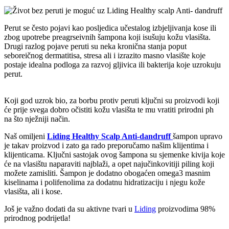
Perut se često pojavi kao posljedica učestalog izbjeljivanja kose ili
zbog upotrebe preagrseivnih šampona koji isušuju kožu vlasišta.
Drugi razlog pojave peruti su neka kronična stanja poput
seboreičnog dermatitisa, stresa ali i izrazito masno vlasište koje
postaje idealna podloga za razvoj gljivica ili bakterija koje uzrokuju
perut.
Koji god uzrok bio, za borbu protiv peruti ključni su proizvodi koji
će prije svega dobro očistiti kožu vlasišta te mu vratiti prirodni ph
na što nježniji način.
Naš omiljeni
Liding Healthy Scalp Anti-dandruff
šampon upravo
je takav proizvod i zato ga rado preporučamo našim klijentima i
klijenticama. Ključni sastojak ovog šampona su sjemenke kivija koje
će na vlasištu naparaviti najblaži, a opet najučinkovitiji piling koji
možete zamisliti. Šampon je dodatno obogaćen omega3 masnim
kiselinama i polifenolima za dodatnu hidratizaciju i njegu kože
vlasišta, ali i kose.
Još je važno dodati da su aktivne tvari u
Liding
proizvodima 98%
prirodnog podrijetla!