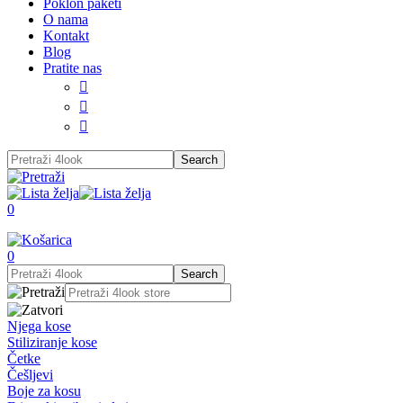
Poklon paketi
O nama
Kontakt
Blog
Pratite nas



0
0
Njega kose
Stiliziranje kose
Četke
Češljevi
Boje za kosu