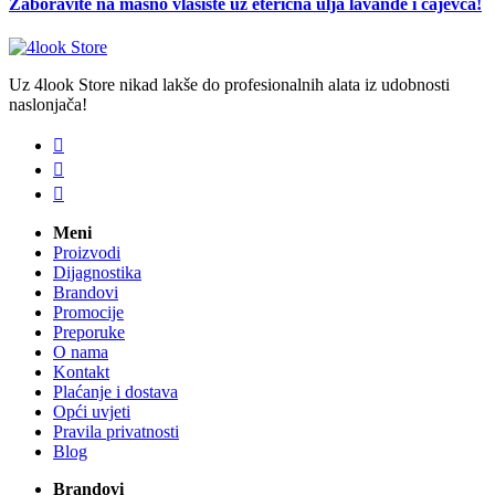
Zaboravite na masno vlasište uz eterična ulja lavande i čajevca!
Uz 4look Store nikad lakše do profesionalnih alata iz udobnosti
naslonjača!



Meni
Proizvodi
Dijagnostika
Brandovi
Promocije
Preporuke
O nama
Kontakt
Plaćanje i dostava
Opći uvjeti
Pravila privatnosti
Blog
Brandovi