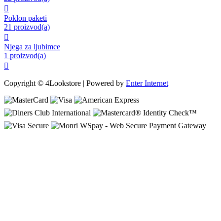

Poklon paketi
21 proizvod(a)

Njega za ljubimce
1 proizvod(a)

Copyright © 4Lookstore | Powered by
Enter Internet