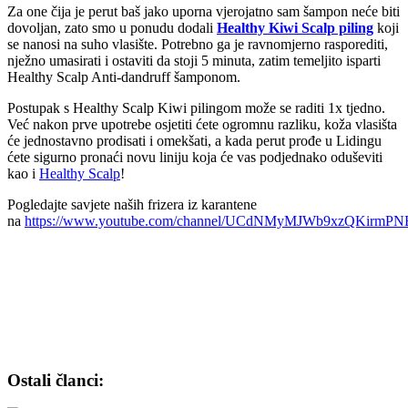
Za one čija je perut baš jako uporna vjerojatno sam šampon neće biti
dovoljan, zato smo u ponudu dodali
Healthy Kiwi Scalp piling
koji
se nanosi na suho vlasište. Potrebno ga je ravnomjerno rasporediti,
nježno umasirati i ostaviti da stoji 5 minuta, zatim temeljito isparti
Healthy Scalp Anti-dandruff šamponom.
Postupak s Healthy Scalp Kiwi pilingom može se raditi 1x tjedno.
Već nakon prve upotrebe osjetiti ćete ogromnu razliku, koža vlasišta
će jednostavno prodisati i omekšati, a kada perut prođe u Lidingu
ćete sigurno pronaći novu liniju koja će vas podjednako oduševiti
kao i
Healthy Scalp
!
Pogledajte savjete naših frizera iz karantene
na
https://www.youtube.com/channel/UCdNMyMJWb9xzQKirmP
Ostali članci: