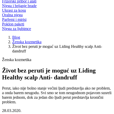
Frizerski pribor i alati
Njega i brijanje brade
Ukrasi za kosu
Oralna njega
Parfemi i mirisi
Poklon paketi
Njega za ljubimce
Blog
Ženska kozmetika
Život bez peruti je moguć uz Liding Healthy scalp Anti-
dandruff
Ženska kozmetika
Život bez peruti je moguć uz Liding
Healthy scalp Anti- dandruff
Perut, iako nije bolno stanje većini ljudi predstavlja ako ne problem,
a onda barem neugodu. Svi smo se tom neugodnom pojavom susreli
barem jednom, dok za jedan dio ljudi perut predstavlja kronični
problem.
28.03.2020.