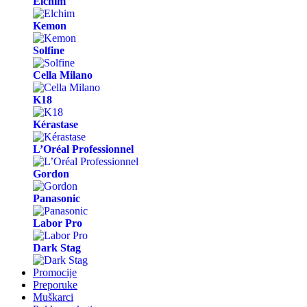
Elchim
Kemon
Solfine
Cella Milano
K18
Kérastase
L’Oréal Professionnel
Gordon
Panasonic
Labor Pro
Dark Stag
Promocije
Preporuke
Muškarci