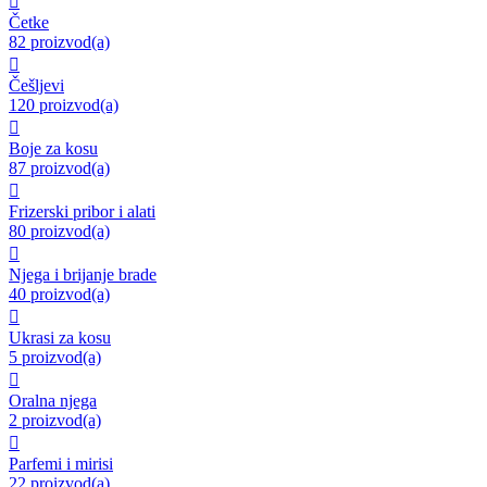

Četke
82 proizvod(a)

Češljevi
120 proizvod(a)

Boje za kosu
87 proizvod(a)

Frizerski pribor i alati
80 proizvod(a)

Njega i brijanje brade
40 proizvod(a)

Ukrasi za kosu
5 proizvod(a)

Oralna njega
2 proizvod(a)

Parfemi i mirisi
22 proizvod(a)