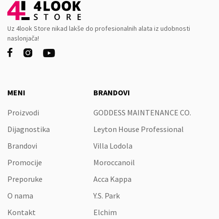
Uz 4look Store nikad lakše do profesionalnih alata iz udobnosti
naslonjača!



MENI
BRANDOVI
Proizvodi
GODDESS MAINTENANCE CO.
Dijagnostika
Leyton House Professional
Brandovi
Villa Lodola
Promocije
Moroccanoil
Preporuke
Acca Kappa
O nama
Y.S. Park
Kontakt
Elchim