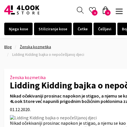
0
0
Njega kose
Stiliziranje kose
Četke
Češljevi
Bo
Blog
Ženska kozmetika
Lidding Kidding bajka o nepočešljanoj djeci
Ženska kozmetika
Lidding Kidding bajka o nepoč
Nikad očekivaniji prosinac napokon je stigao, a njemu se kao
4Look Store već napunili prigodnim božićnim poklonima za 
01.12.2020.
Nikad očekivaniji prosinac napokon je stigao, a njemu se kao i