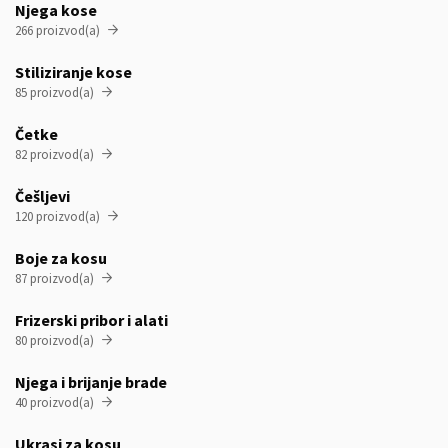
Njega kose
266 proizvod(a)

Stiliziranje kose
85 proizvod(a)

Četke
82 proizvod(a)

Češljevi
120 proizvod(a)

Boje za kosu
87 proizvod(a)

Frizerski pribor i alati
80 proizvod(a)

Njega i brijanje brade
40 proizvod(a)

Ukrasi za kosu