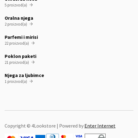
5 proizvod(a)

Oralna njega
2 proizvod(a)

Parfemi i mirisi
22 proizvod(a)

Poklon paketi
21 proizvod(a)

Njega za ljubimce
1 proizvod(a)

Copyright © 4Lookstore | Powered by
Enter Internet