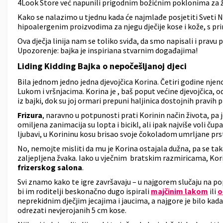
4Look Store već napunili prigodnim božićnim poklonima za že
Kako se nalazimo u tjednu kada će najmlađe posjetiti Sveti 
hipoalergenim proizvodima za njegu dječije kose i kože, s pr
Ova dječja linija nam se toliko sviđa, da smo napisali i pra
Upozorenje: bajka je inspiriana stvarnim događajima!
Liding Kidding Bajka o nepočešljanoj djeci
Bila jednom jedno jedna djevojčica Korina. Četiri godine nje
Lukom i vršnjacima. Korina je , baš poput većine djevojčica, o
iz bajki, dok su joj ormari prepuni haljinica dostojnih pravih 
Frizura
, naravno u potpunosti prati Korinin način života, pa
omiljena zanimacija su lopta i bicikl, ali ipak najviše voli č
ljubavi, u Korininu kosu brisao svoje čokoladom umrljane prs
No, nemojte misliti da mu je Korina ostajala dužna, pa se tako
zaljepljena žvaka. Iako u vječnim bratskim razmiricama, Korina 
frizerskog salona
.
Svi znamo kako te igre završavaju – u najgorem slučaju na po
bi im roditelji beskonačno dugo ispirali
majčinim lakom
ili
o
neprekidnim dječjim jecajima i jaucima, a najgore je bilo k
odrezati nevjerojanih 5 cm kose.