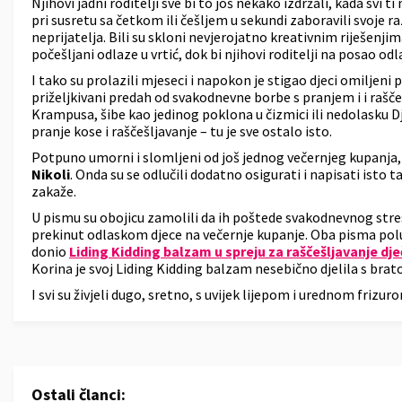
Njihovi jadni roditelji sve bi to još nekako izdržali, kada svi 
pri susretu sa četkom ili češljem u sekundi zaboravili svoje 
neprijatelja. Bili su skloni nevjerojatno kreativnim riješenjim
počešljani odlaze u vrtić, dok bi njihovi roditelji na posao odl
I tako su prolazili mjeseci i napokon je stigao djeci omiljeni
priželjkivani predah od svakodnevne borbe s pranjem i i raš
Krampusa, šibe kao jedinog poklona u čizmici ili nedolasku D
pranje kose i raščešljavanje – tu je sve ostalo isto.
Potpuno umorni i slomljeni od još jednog večernjeg kupanja, ro
Nikoli
. Onda su se odlučili dodatno osigurati i napisati isto 
zakaže.
U pismu su obojicu zamolili da ih poštede svakodnevnog stresa
prekinut odlaskom djece na večernje kupanje. Oba pisma poluč
donio
Liding Kidding balzam u spreju za raščešljavanje dje
Korina je svoj Liding Kidding balzam nesebično djelila s bra
I svi su živjeli dugo, sretno, s uvijek lijepom i urednom frizur
Ostali članci: