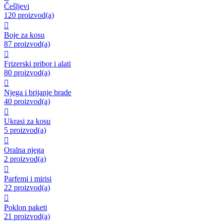
Češljevi
120 proizvod(a)

Boje za kosu
87 proizvod(a)

Frizerski pribor i alati
80 proizvod(a)

Njega i brijanje brade
40 proizvod(a)

Ukrasi za kosu
5 proizvod(a)

Oralna njega
2 proizvod(a)

Parfemi i mirisi
22 proizvod(a)

Poklon paketi
21 proizvod(a)