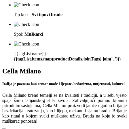
Tip kose:
Svi tipovi brade
Spol:
Muškarci
{{tagList.name}}:
{{tagList.items.map(productDetails.joinTags).join(', ')}}
Cella Milano
Italija je poznata kao centar mode i ljepote, hedonizma, umjetnosti, kulture!
Cella Milano brend temelji se na kvaliteti i tradiciji, a u sebi vješto
spaja šarm talijanskog stila života. Zahvaljujući pomno biranim
prirodnim sastojcima, Cella Milano proizvodi jamče ugodno brijanje
bez iritacija i zatezanja, kao i lijepu, mekanu i sjajnu bradu. Brijanje
kao ritual u kojem svaki muškarac uživa. Brada na koju je svaki
muškarac ponosan!