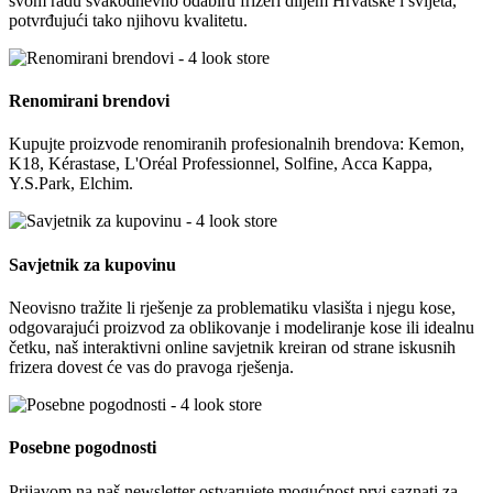
svom radu svakodnevno odabiru frizeri diljem Hrvatske i svijeta,
potvrđujući tako njihovu kvalitetu.
Renomirani brendovi
Kupujte proizvode renomiranih profesionalnih brendova: Kemon,
K18, Kérastase, L'Oréal Professionnel, Solfine, Acca Kappa,
Y.S.Park, Elchim.
Savjetnik za kupovinu
Neovisno tražite li rješenje za problematiku vlasišta i njegu kose,
odgovarajući proizvod za oblikovanje i modeliranje kose ili idealnu
četku, naš interaktivni online savjetnik kreiran od strane iskusnih
frizera dovest će vas do pravoga rješenja.
Posebne pogodnosti
Prijavom na naš newsletter ostvarujete mogućnost prvi saznati za