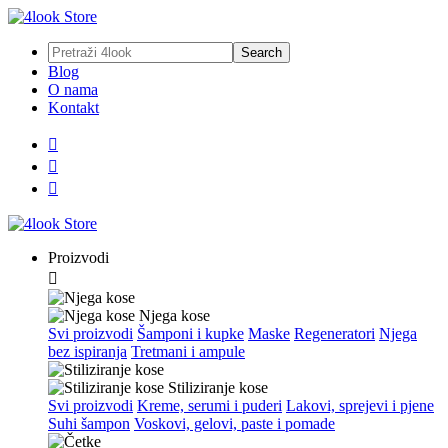
Blog
O nama
Kontakt



Proizvodi

Njega kose
Svi proizvodi
Šamponi i kupke
Maske
Regeneratori
Njega
bez ispiranja
Tretmani i ampule
Stiliziranje kose
Svi proizvodi
Kreme, serumi i puderi
Lakovi, sprejevi i pjene
Suhi šampon
Voskovi, gelovi, paste i pomade