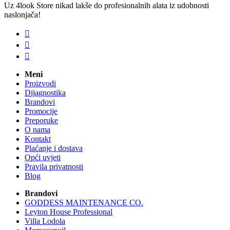
Uz 4look Store nikad lakše do profesionalnih alata iz udobnosti
naslonjača!



Meni
Proizvodi
Dijagnostika
Brandovi
Promocije
Preporuke
O nama
Kontakt
Plaćanje i dostava
Opći uvjeti
Pravila privatnosti
Blog
Brandovi
GODDESS MAINTENANCE CO.
Leyton House Professional
Villa Lodola