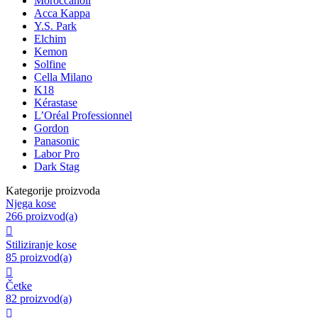
Moroccanoil
Acca Kappa
Y.S. Park
Elchim
Kemon
Solfine
Cella Milano
K18
Kérastase
L’Oréal Professionnel
Gordon
Panasonic
Labor Pro
Dark Stag
Kategorije proizvoda
Njega kose
266 proizvod(a)

Stiliziranje kose
85 proizvod(a)

Četke
82 proizvod(a)
