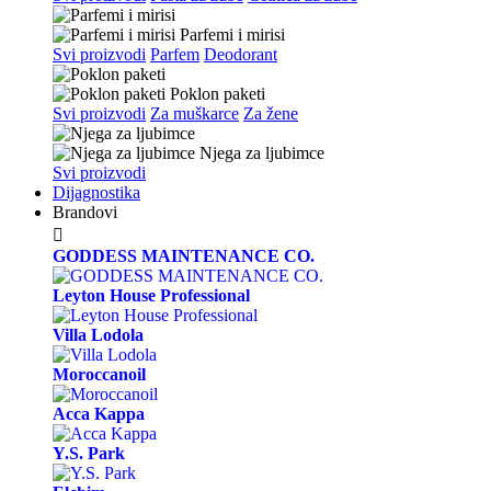
Parfemi i mirisi
Svi proizvodi
Parfem
Deodorant
Poklon paketi
Svi proizvodi
Za muškarce
Za žene
Njega za ljubimce
Svi proizvodi
Dijagnostika
Brandovi

GODDESS MAINTENANCE CO.
Leyton House Professional
Villa Lodola
Moroccanoil
Acca Kappa
Y.S. Park