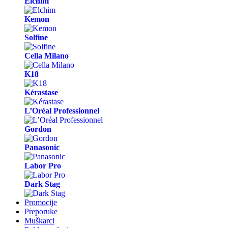
Elchim
Kemon
Solfine
Cella Milano
K18
Kérastase
L’Oréal Professionnel
Gordon
Panasonic
Labor Pro
Dark Stag
Promocije
Preporuke
Muškarci