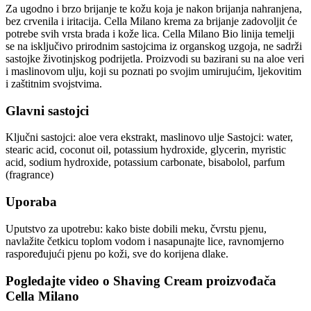
Za ugodno i brzo brijanje te kožu koja je nakon brijanja nahranjena,
bez crvenila i iritacija. Cella Milano krema za brijanje zadovoljit će
potrebe svih vrsta brada i kože lica. Cella Milano Bio linija temelji
se na isključivo prirodnim sastojcima iz organskog uzgoja, ne sadrži
sastojke životinjskog podrijetla. Proizvodi su bazirani su na aloe veri
i maslinovom ulju, koji su poznati po svojim umirujućim, ljekovitim
i zaštitnim svojstvima.
Glavni sastojci
Ključni sastojci: aloe vera ekstrakt, maslinovo ulje Sastojci: water,
stearic acid, coconut oil, potassium hydroxide, glycerin, myristic
acid, sodium hydroxide, potassium carbonate, bisabolol, parfum
(fragrance)
Uporaba
Uputstvo za upotrebu: kako biste dobili meku, čvrstu pjenu,
navlažite četkicu toplom vodom i nasapunajte lice, ravnomjerno
raspoređujući pjenu po koži, sve do korijena dlake.
Pogledajte video o
Shaving Cream
proizvođača
Cella Milano