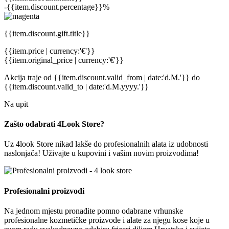
-{{item.discount.percentage}}%
{{item.discount.gift.title}}
{{item.price | currency:'€'}}
{{item.original_price | currency:'€'}}
Akcija traje
od {{item.discount.valid_from | date:'d.M.'}}
do
{{item.discount.valid_to | date:'d.M.yyyy.'}}
Na upit
Zašto odabrati 4Look Store?
Uz 4look Store nikad lakše do profesionalnih alata iz udobnosti
naslonjača! Uživajte u kupovini i vašim novim proizvodima!
Profesionalni proizvodi
Na jednom mjestu pronađite pomno odabrane vrhunske
profesionalne kozmetičke proizvode i alate za njegu kose koje u