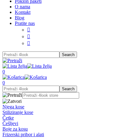
Poklon paketi
O nama
Kontakt
Blog
Pratite nas



0
0
Njega kose
Stiliziranje kose
Četke
Češljevi
Boje za kosu
Frizerski pribor i alati