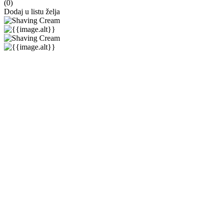
(
0
)
Dodaj u listu želja
Cella Milano
Extra Extra Bio
★★★★★
★★★★★
(
0
)
10,00 €
10,00 €
-0%
(min.
0
kom.)