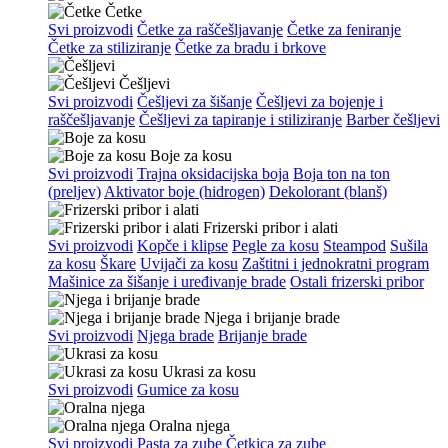
Četke
Svi proizvodi
Četke za raščešljavanje
Četke za feniranje
Četke za stiliziranje
Četke za bradu i brkove
Češljevi
Svi proizvodi
Češljevi za šišanje
Češljevi za bojenje i
raščešljavanje
Češljevi za tapiranje i stiliziranje
Barber češljevi
Boje za kosu
Svi proizvodi
Trajna oksidacijska boja
Boja ton na ton
(preljev)
Aktivator boje (hidrogen)
Dekolorant (blanš)
Frizerski pribor i alati
Svi proizvodi
Kopče i klipse
Pegle za kosu
Steampod
Sušila
za kosu
Škare
Uvijači za kosu
Zaštitni i jednokratni program
Mašinice za šišanje i uređivanje brade
Ostali frizerski pribor
Njega i brijanje brade
Svi proizvodi
Njega brade
Brijanje brade
Ukrasi za kosu
Svi proizvodi
Gumice za kosu
Oralna njega
Svi proizvodi
Pasta za zube
Četkica za zube