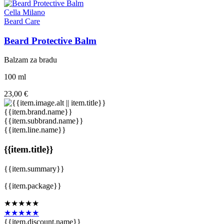
Cella Milano
Beard Care
Beard Protective Balm
Balzam za bradu
100 ml
23,00 €
{{item.brand.name}}
{{item.subbrand.name}}
{{item.line.name}}
{{item.title}}
{{item.summary}}
{{item.package}}
★★★★★
★★★★★
{{item.discount.name}}