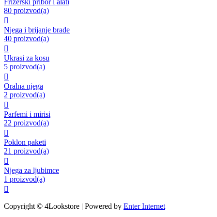
Frizerski pribor i alati
80 proizvod(a)

Njega i brijanje brade
40 proizvod(a)

Ukrasi za kosu
5 proizvod(a)

Oralna njega
2 proizvod(a)

Parfemi i mirisi
22 proizvod(a)

Poklon paketi
21 proizvod(a)

Njega za ljubimce
1 proizvod(a)

Copyright © 4Lookstore | Powered by
Enter Internet