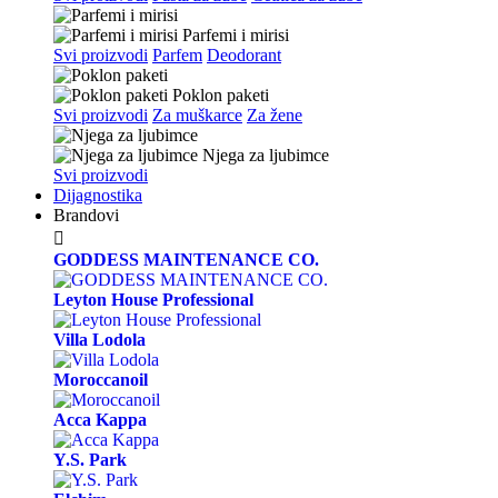
Parfemi i mirisi
Svi proizvodi
Parfem
Deodorant
Poklon paketi
Svi proizvodi
Za muškarce
Za žene
Njega za ljubimce
Svi proizvodi
Dijagnostika
Brandovi

GODDESS MAINTENANCE CO.
Leyton House Professional
Villa Lodola
Moroccanoil
Acca Kappa
Y.S. Park