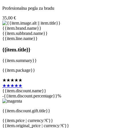
Profesionalna pegla za bradu
35,00 €
{{item.brand.name}}
{{item.subbrand.name}}
{{item.line.name}}
{{item.title}}
{{item.summary}}
{{item.package}}
★★★★★
★★★★★
{{item.discount.name}}
-{{item.discount.percentage}}%
{{item.discount.gift.title}}
{{item.price | currency:'€'}}
{{item.original_price | currency:'€'}}