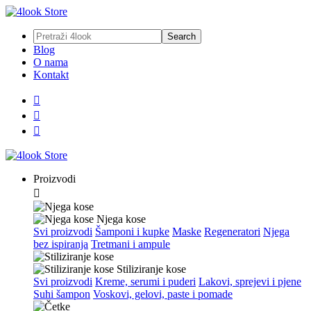
Blog
O nama
Kontakt



Proizvodi

Njega kose
Svi proizvodi
Šamponi i kupke
Maske
Regeneratori
Njega
bez ispiranja
Tretmani i ampule
Stiliziranje kose
Svi proizvodi
Kreme, serumi i puderi
Lakovi, sprejevi i pjene
Suhi šampon
Voskovi, gelovi, paste i pomade