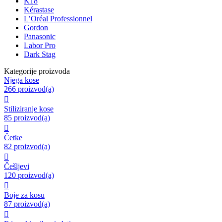
K18
Kérastase
L’Oréal Professionnel
Gordon
Panasonic
Labor Pro
Dark Stag
Kategorije proizvoda
Njega kose
266 proizvod(a)

Stiliziranje kose
85 proizvod(a)

Četke
82 proizvod(a)

Češljevi
120 proizvod(a)

Boje za kosu
87 proizvod(a)
