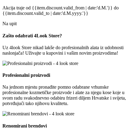
Akcija traje
od {{item.discount.valid_from | date:'d.M.'}}
do
{{item.discount.valid_to | date:'d.M.yyyy.'}}
Na upit
Zašto odabrati 4Look Store?
Uz 4look Store nikad lakše do profesionalnih alata iz udobnosti
naslonjača! Uživajte u kupovini i vašim novim proizvodima!
Profesionalni proizvodi
Na jednom mjestu pronađite pomno odabrane vrhunske
profesionalne kozmetičke proizvode i alate za njegu kose koje u
svom radu svakodnevno odabiru frizeri diljem Hrvatske i svijeta,
potvrđujući tako njihovu kvalitetu.
Renomirani brendovi