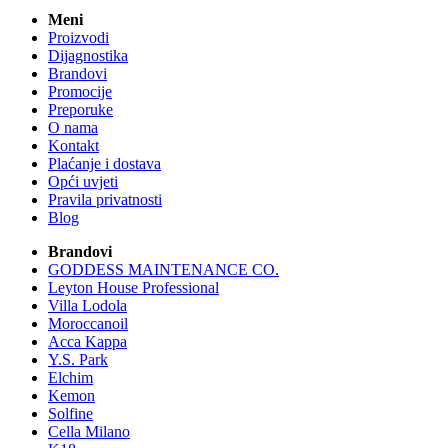
Meni
Proizvodi
Dijagnostika
Brandovi
Promocije
Preporuke
O nama
Kontakt
Plaćanje i dostava
Opći uvjeti
Pravila privatnosti
Blog
Brandovi
GODDESS MAINTENANCE CO.
Leyton House Professional
Villa Lodola
Moroccanoil
Acca Kappa
Y.S. Park
Elchim
Kemon
Solfine
Cella Milano