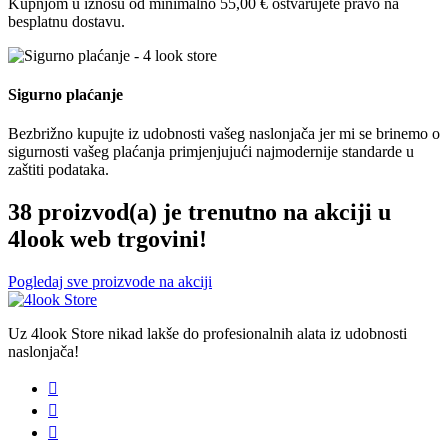
Kupnjom u iznosu od minimalno 55,00 € ostvarujete pravo na
besplatnu dostavu.
Sigurno plaćanje
Bezbrižno kupujte iz udobnosti vašeg naslonjača jer mi se brinemo o
sigurnosti vašeg plaćanja primjenjujući najmodernije standarde u
zaštiti podataka.
38 proizvod(a) je trenutno na akciji u
4look web trgovini!
Pogledaj sve proizvode na akciji
Uz 4look Store nikad lakše do profesionalnih alata iz udobnosti
naslonjača!


