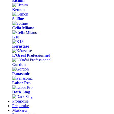
Elchim
Kemon
Solfine
Cella Milano
K18
Kérastase
L’Oréal Professionnel
Gordon
Panasonic
Labor Pro
Dark Stag
Promocije
Preporuke
Muškarci