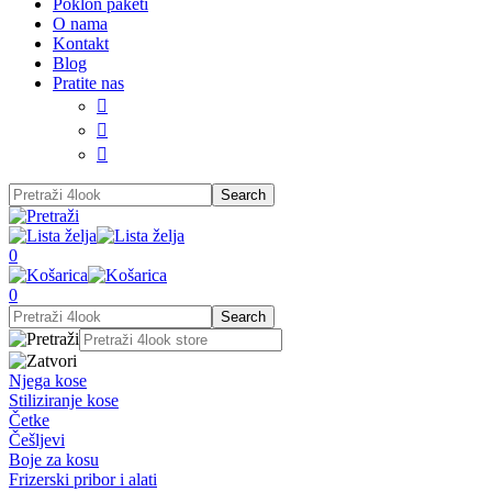
Poklon paketi
O nama
Kontakt
Blog
Pratite nas



0
0
Njega kose
Stiliziranje kose
Četke
Češljevi
Boje za kosu
Frizerski pribor i alati