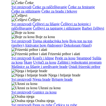
Četke
Svi proizvodi
Četke za raščešljavanje
Četke za feniranje
Četke za stiliziranje
Četke za bradu i brkove
Češljevi
Svi proizvodi
Češljevi za šišanje
Češljevi za bojenje i
raščešljavanje
Češljevi za tapiranje i stiliziranje
Barber češljevi
Boje za kosu
Svi proizvodi
Trajna oksidacijska boja
Boja ton na ton
(preljev)
Aktivator boje (hidrogen)
Dekolorant (blanš)
Frizerski pribor i alati
Svi proizvodi
Kopče i klipse
Pegle za kosu
Steampod
Sušila
za kosu
Škare
Uvijači za kosu
Zaštitni i jednokratni program
Mašinice za šišanje i uređivanje brade
Ostali frizerski pribor
Njega i brijanje brade
Svi proizvodi
Njega brade
Brijanje brade
Ukrasi za kosu
Svi proizvodi
Gumice za kosu
Oralna njega
Svi proizvodi
Pasta za zube
Četkica za zube