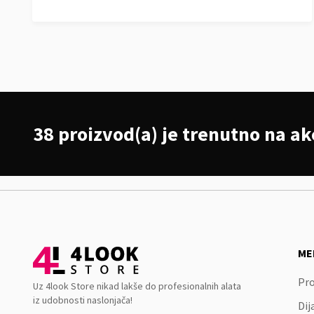
38 proizvod(a) je trenutno na akc
ME
Pro
Uz 4look Store nikad lakše do profesionalnih alata
iz udobnosti naslonjača!
Dij