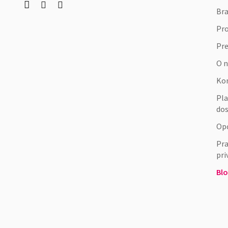



Bra
Pr
Pr
O 
Ko
Pla
do
Opć
Pra
pri
Bl