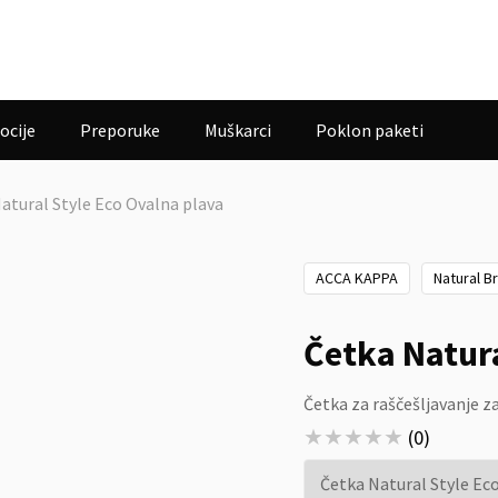
ocije
Preporuke
Muškarci
Poklon paketi
atural Style Eco Ovalna plava
ACCA KAPPA
Natural B
Četka Natura
Četka za raščešljavanje za
★★★★★
★★★★★
(
0
)