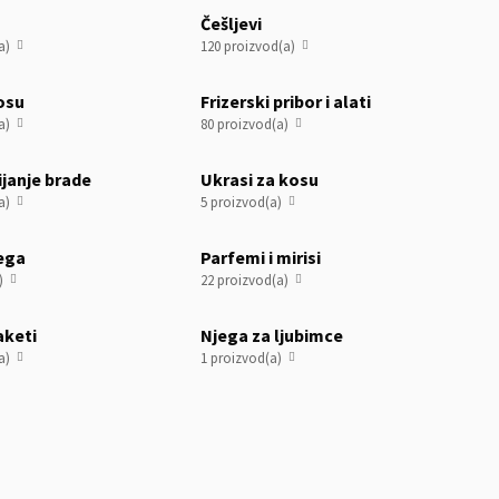
Češljevi
a)
120 proizvod(a)


osu
Frizerski pribor i alati
a)
80 proizvod(a)


ijanje brade
Ukrasi za kosu
a)
5 proizvod(a)


jega
Parfemi i mirisi
)
22 proizvod(a)


aketi
Njega za ljubimce
a)
1 proizvod(a)

