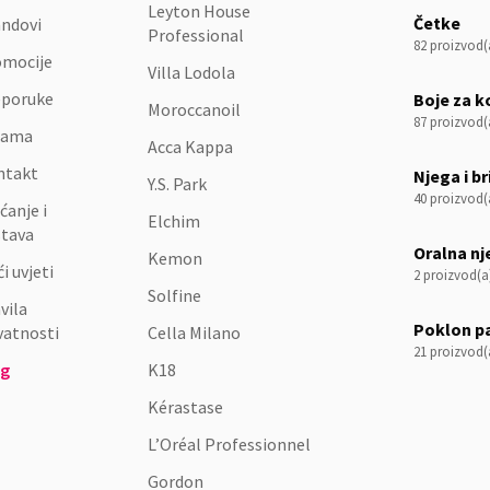
Leyton House
Četke
ndovi
Professional
82 proizvod(
omocije
Villa Lodola
eporuke
Boje za k
Moroccanoil
87 proizvod(
nama
Acca Kappa
ntakt
Njega i br
Y.S. Park
40 proizvod(
ćanje i
Elchim
stava
Oralna n
Kemon
i uvjeti
2 proizvod(a
Solfine
vila
Poklon p
vatnosti
Cella Milano
21 proizvod(
og
K18
Kérastase
L’Oréal Professionnel
Gordon