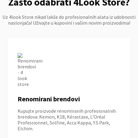
Zašto odabrati 4Look Store?
Uz 4look Store nikad lakše do profesionalnih alata iz udobnosti
naslonjača! Uživajte u kupovini i vašim novim proizvodima!
Renomirani brendovi
Kupujte proizvode renomiranih profesionalnih
brendova: Kemon, K18, Kérastase, L'Oréal
Professionnel, Solfine, Acca Kappa, Y.S.Park,
Elchim.