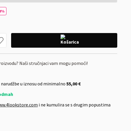
0%
proizvodu? Naši stručnjaci vam mogu pomoći!
 narudžbe u iznosu od minimalno
55,00 €
odmah
ww.4lookstore.com
i ne kumulira se s drugim popustima