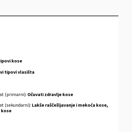
tipovi kose
vi tipovi vlasišta
at (primarni):
Očuvati zdravlje kose
at (sekundarni):
Lakše raščešljavanje i mekoća kose,
e kose