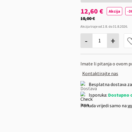
12,60 €
Akcija
-3
18,00 €
Akcija traje
od
2.8.
do
31.8.2026.
-
+
1
Imate li pitanja o ovom 
Kontaktirajte nas
Besplatna dostava za
Isporuka:
Dostupno 
Ponuda vrijedi samo na
w