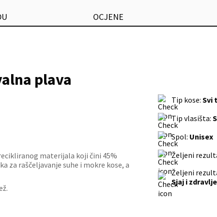
DU
OCJENE
valna plava
Tip kose:
Svi 
Tip vlasišta:
S
Spol:
Unisex
Željeni rezult
ecikliranog materijala koji čini 45%
tka za raščeljavanje suhe i mokre kose, a
Željeni rezult
Sjaj i zdravlj
ež.