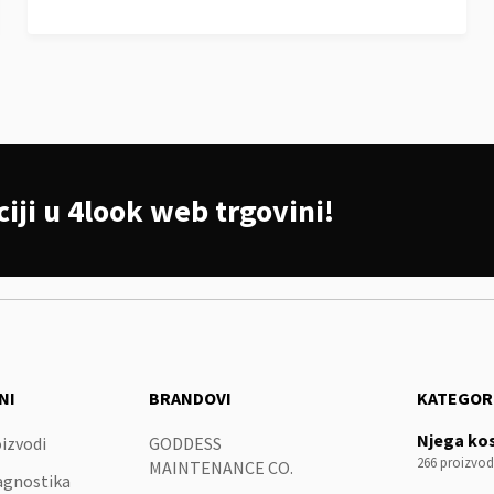
iji u 4look web trgovini!
NI
BRANDOVI
KATEGOR
Njega ko
izvodi
GODDESS
266 proizvod
MAINTENANCE CO.
agnostika