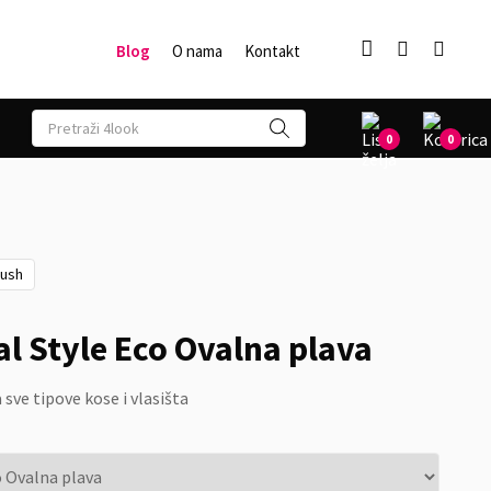



Blog
O nama
Kontakt
0
0
rush
l Style Eco Ovalna plava
 sve tipove kose i vlasišta