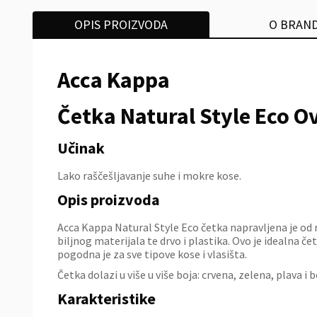
OPIS PROIZVODA
O BRAN
Acca Kappa
Četka Natural Style Eco O
Učinak
Lako raščešljavanje suhe i mokre kose.
Opis proizvoda
Acca Kappa Natural Style Eco četka napravljena je od r
biljnog materijala te drvo i plastika. Ovo je idealna če
pogodna je za sve tipove kose i vlasišta.
Četka dolazi u više u više boja: crvena, zelena, plava i b
Karakteristike