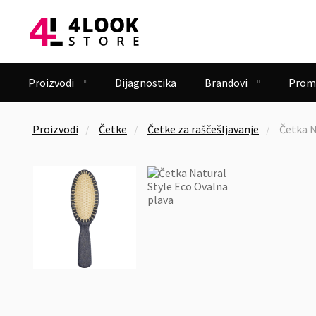
Proizvodi
Dijagnostika
Brandovi
Prom


Proizvodi
Četke
Četke za raščešljavanje
Četka N