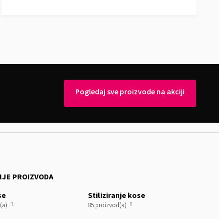
Pogledaj sve proizvode na akciji
IJE PROIZVODA
se
Stiliziranje kose
(a)
85 proizvod(a)

