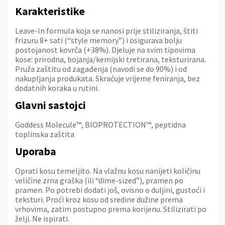
Karakteristike
Leave-In formula koja se nanosi prije stiliziranja, štiti
frizuru 8+ sati (“style memory”) i osigurava bolju
postojanost kovrča (+38%). Djeluje na svim tipovima
kose: prirodna, bojanja/kemijski tretirana, teksturirana.
Pruža zaštitu od zagađenja (navodi se do 90%) i od
nakupljanja produkata. Skraćuje vrijeme feniranja, bez
dodatnih koraka u rutini.
Glavni sastojci
Goddess Molecule™, BIOPROTECTION™, peptidna
toplinska zaštita
Uporaba
Oprati kosu temeljito. Na vlažnu kosu nanijeti količinu
veličine zrna graška (ili “dime-sized”), pramen po
pramen. Po potrebi dodati još, ovisno o duljini, gustoći i
teksturi. Proći kroz kosu od sredine dužine prema
vrhovima, zatim postupno prema korijenu. Stilizirati po
želji. Ne ispirati.