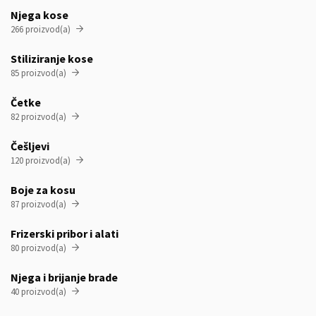
Njega kose
266 proizvod(a)

Stiliziranje kose
85 proizvod(a)

Četke
82 proizvod(a)

Češljevi
120 proizvod(a)

Boje za kosu
87 proizvod(a)

Frizerski pribor i alati
80 proizvod(a)

Njega i brijanje brade
40 proizvod(a)
