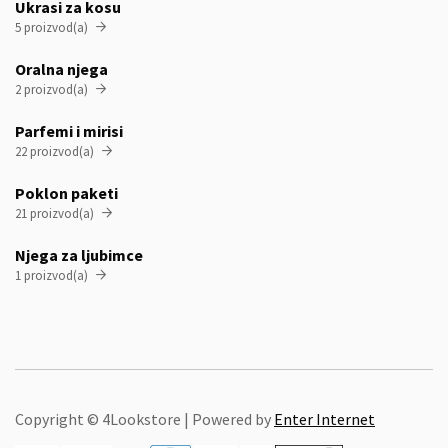
Ukrasi za kosu
5 proizvod(a)

Oralna njega
2 proizvod(a)

Parfemi i mirisi
22 proizvod(a)

Poklon paketi
21 proizvod(a)

Njega za ljubimce
1 proizvod(a)

Copyright © 4Lookstore | Powered by
Enter Internet