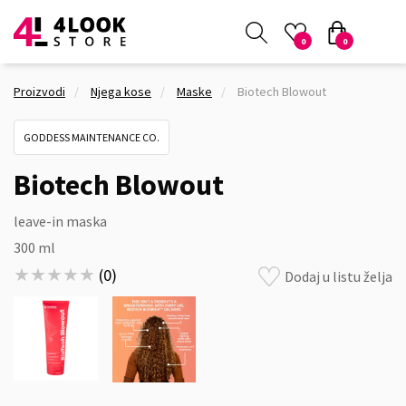
0
0
Proizvodi
Njega kose
Maske
Biotech Blowout
GODDESS MAINTENANCE CO.
Biotech Blowout
leave-in maska
300 ml
★★★★★
★★★★★
(
0
)
Dodaj u listu želja