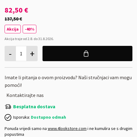
82,50 €
137,50 €
Akcija
-40%
Akcija traje
od
2.8.
do
31.8.2026.
-
+
1
Imate li pitanja o ovom proizvodu? Naši stručnjaci vam mogu
pomoći!
Kontaktirajte nas
Besplatna dostava
Isporuka:
Dostupno odmah
Ponuda vrijedi samo na
www.4lookstore.com
i ne kumulira se s drugim
popustima