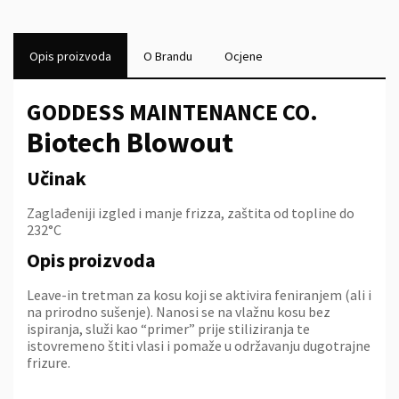
Opis proizvoda
O Brandu
Ocjene
GODDESS MAINTENANCE CO.
Biotech Blowout
Učinak
Zaglađeniji izgled i manje frizza, zaštita od topline do
232°C
Opis proizvoda
Leave-in tretman za kosu koji se aktivira feniranjem (ali i
na prirodno sušenje). Nanosi se na vlažnu kosu bez
ispiranja, služi kao “primer” prije stiliziranja te
istovremeno štiti vlasi i pomaže u održavanju dugotrajne
frizure.