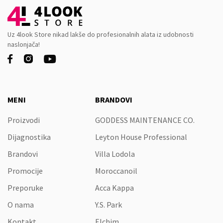
Uz 4look Store nikad lakše do profesionalnih alata iz udobnosti
naslonjača!



MENI
BRANDOVI
Proizvodi
GODDESS MAINTENANCE CO.
Dijagnostika
Leyton House Professional
Brandovi
Villa Lodola
Promocije
Moroccanoil
Preporuke
Acca Kappa
O nama
Y.S. Park
Kontakt
Elchim