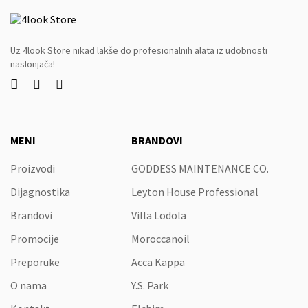
Uz 4look Store nikad lakše do profesionalnih alata iz udobnosti
naslonjača!



MENI
BRANDOVI
Proizvodi
GODDESS MAINTENANCE CO.
Dijagnostika
Leyton House Professional
Brandovi
Villa Lodola
Promocije
Moroccanoil
Preporuke
Acca Kappa
O nama
Y.S. Park