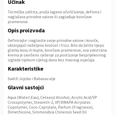
Učinak
Termička zaštita, pruža lagano učvršćivanje, definira i
naglašava prirodne valove ili zaglađuje kovrčave
pramenove.
Opis proizvoda
Definirajte i naglasite svoje prirodne valove i kovrče,
uklanjajući neželjenu krutost i frizz. Bilo da želite lijepo
glatku kosu ili bujne, kovrčave pramenove, ova svestrana
krema je savršeno rješenje za postizanje besprijekornog
izgleda tijekom cijelog dana bez masnog osjećaja.
Karakteristike
Sadrži Jojobu i Babassu ulje
Glavni sastojci
Aqua (Water\Eau), Cetearyl Alcohol, Acrylic Acid/VP
Crosspolymer, Steareth-2, VP/DMAPA Acrylates
Copolymer, Coco-Caprylate, Parfum (Fragrance),
Dimethicone, Simmondsia Chinensis Seed Oil