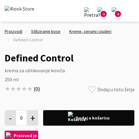
0
0
Proizvodi
Stiliziranje kose
Kreme, serumi i puderi
Defined Control
Defined Control
krema za oblikovanje kovrča
250 ml
★★★★★
★★★★★
(
0
)
Dodaj u listu želja
-
+
0
Dodaj u košaricu
Proizvod je