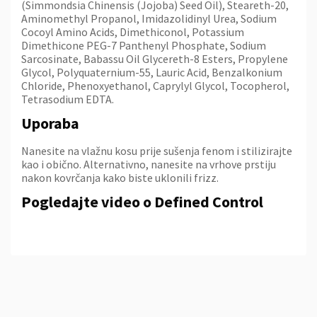
(Simmondsia Chinensis (Jojoba) Seed Oil), Steareth-20,
Aminomethyl Propanol, Imidazolidinyl Urea, Sodium
Cocoyl Amino Acids, Dimethiconol, Potassium
Dimethicone PEG-7 Panthenyl Phosphate, Sodium
Sarcosinate, Babassu Oil Glycereth-8 Esters, Propylene
Glycol, Polyquaternium-55, Lauric Acid, Benzalkonium
Chloride, Phenoxyethanol, Caprylyl Glycol, Tocopherol,
Tetrasodium EDTA.
Uporaba
Nanesite na vlažnu kosu prije sušenja fenom i stilizirajte
kao i obično. Alternativno, nanesite na vrhove prstiju
nakon kovrčanja kako biste uklonili frizz.
Pogledajte video o
Defined Control