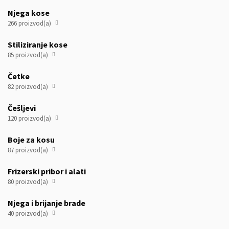
Njega kose
266 proizvod(a)

Stiliziranje kose
85 proizvod(a)

Četke
82 proizvod(a)

Češljevi
120 proizvod(a)

Boje za kosu
87 proizvod(a)

Frizerski pribor i alati
80 proizvod(a)

Njega i brijanje brade
40 proizvod(a)
