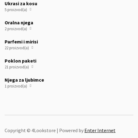
Ukrasi za kosu
5 proizvod(a)

Oralna njega
2 proizvod(a)

Parfemi i mirisi
22 proizvod(a)

Poklon paketi
21 proizvod(a)

Njega za ljubimce
1 proizvod(a)

Copyright © 4Lookstore | Powered by
Enter Internet