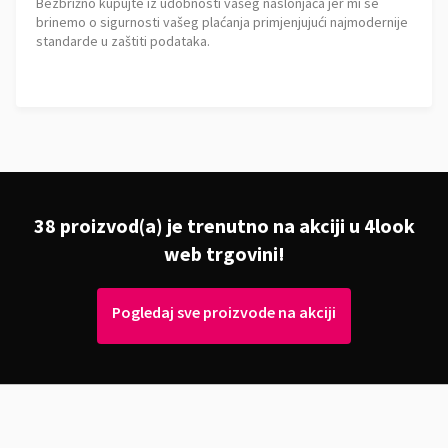
Bezbrižno kupujte iz udobnosti vašeg naslonjača jer mi se
brinemo o sigurnosti vašeg plaćanja primjenjujući najmodernije
standarde u zaštiti podataka.
38 proizvod(a) je trenutno na akciji u 4look
web trgovini!
Pogledaj sve proizvode na akciji