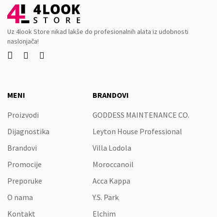
Uz 4look Store nikad lakše do profesionalnih alata iz udobnosti
naslonjača!



MENI
BRANDOVI
Proizvodi
GODDESS MAINTENANCE CO.
Dijagnostika
Leyton House Professional
Brandovi
Villa Lodola
Promocije
Moroccanoil
Preporuke
Acca Kappa
O nama
Y.S. Park
Kontakt
Elchim