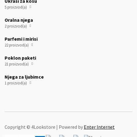
Ukrasi za kosu
5 proizvod(a)

Oralna njega
2 proizvod(a)

Parfemi i mirisi
22 proizvod(a)

Poklon paketi
21 proizvod(a)

Njega za ljubimce
1 proizvod(a)

Copyright © 4Lookstore | Powered by
Enter Internet