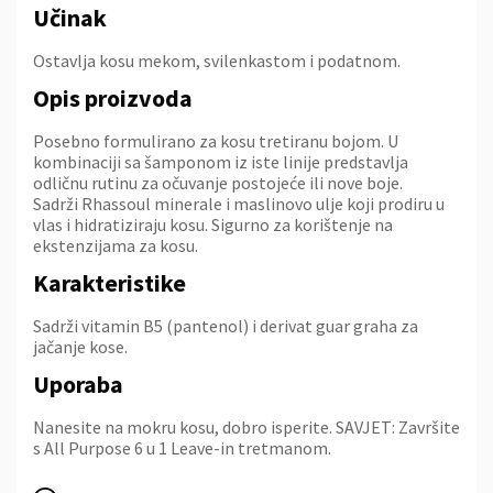
Učinak
Ostavlja kosu mekom, svilenkastom i podatnom.
Opis proizvoda
Posebno formulirano za kosu tretiranu bojom. U
kombinaciji sa šamponom iz iste linije predstavlja
odličnu rutinu za očuvanje postojeće ili nove boje.
Sadrži Rhassoul minerale i maslinovo ulje koji prodiru u
vlas i hidratiziraju kosu. Sigurno za korištenje na
ekstenzijama za kosu.
Karakteristike
Sadrži vitamin B5 (pantenol) i derivat guar graha za
jačanje kose.
Uporaba
Nanesite na mokru kosu, dobro isperite. SAVJET: Završite
s All Purpose 6 u 1 Leave-in tretmanom.