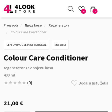
0
0
Proizvodi
Njega kose
Regeneratori
Colour Care Conditioner
LEYTON HOUSE PROFESSIONAL
Rhassoul
Colour Care Conditioner
regenerator za obojenu kosu
400 ml
★★★★★
★★★★★
(
0
)
Dodaj u listu želja
21,00 €