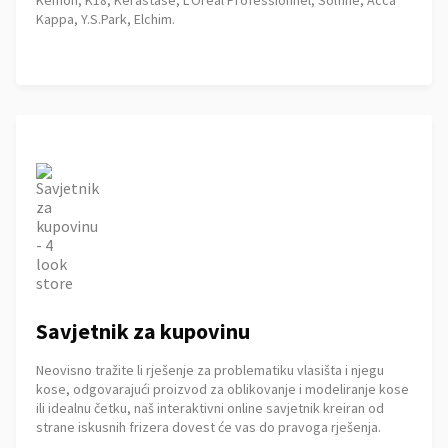
Kemon, K18, Kérastase, L'Oréal Professionnel, Solfine, Acca
Kappa, Y.S.Park, Elchim.
Savjetnik za kupovinu
Neovisno tražite li rješenje za problematiku vlasišta i njegu
kose, odgovarajući proizvod za oblikovanje i modeliranje kose
ili idealnu četku, naš interaktivni online savjetnik kreiran od
strane iskusnih frizera dovest će vas do pravoga rješenja.