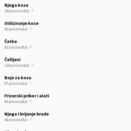
Njega kose
266 proizvod(a)

Stiliziranje kose
85 proizvod(a)

Četke
82 proizvod(a)

Češljevi
120 proizvod(a)

Boje za kosu
87 proizvod(a)

Frizerski pribor i alati
80 proizvod(a)

Njega i brijanje brade
40 proizvod(a)
