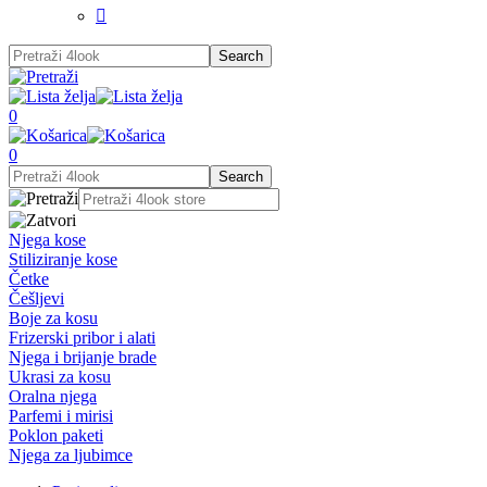

0
0
Njega kose
Stiliziranje kose
Četke
Češljevi
Boje za kosu
Frizerski pribor i alati
Njega i brijanje brade
Ukrasi za kosu
Oralna njega
Parfemi i mirisi
Poklon paketi
Njega za ljubimce