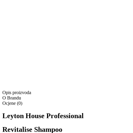
Kontaktirajte nas
Besplatna dostava za narudžbe u iznosu od minimalno
55,00 €
Besplatna dostava
Isporuka:
Dostupno odmah
Isporuka:
Pošaljite upit
Ponuda vrijedi samo na
www.4lookstore.com
i ne kumulira s
Opis proizvoda
O Brandu
Ocjene
(
0
)
Leyton House Professional
Revitalise Shampoo