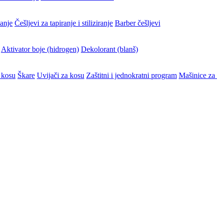
vanje
Češljevi za tapiranje i stiliziranje
Barber češljevi
Aktivator boje (hidrogen)
Dekolorant (blanš)
 kosu
Škare
Uvijači za kosu
Zaštitni i jednokratni program
Mašinice za 