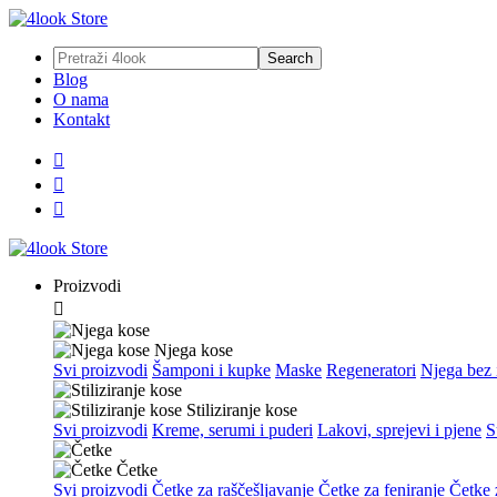
Blog
O nama
Kontakt



Proizvodi

Njega kose
Svi proizvodi
Šamponi i kupke
Maske
Regeneratori
Njega bez 
Stiliziranje kose
Svi proizvodi
Kreme, serumi i puderi
Lakovi, sprejevi i pjene
S
Četke
Svi proizvodi
Četke za raščešljavanje
Četke za feniranje
Četke z