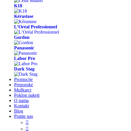
K18
Kérastase
L’Oréal Professionnel
Gordon
Panasonic
Labor Pro
Dark Stag
Promocije
Preporuke
Muškarci
Poklon paketi
O nama
Kontakt
Blog
Pratite nas

