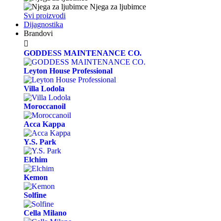
Njega za ljubimce
Svi proizvodi
Dijagnostika
Brandovi

GODDESS MAINTENANCE CO.
Leyton House Professional
Villa Lodola
Moroccanoil
Acca Kappa
Y.S. Park
Elchim
Kemon
Solfine
Cella Milano