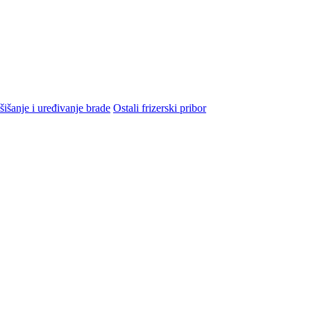
šišanje i uređivanje brade
Ostali frizerski pribor