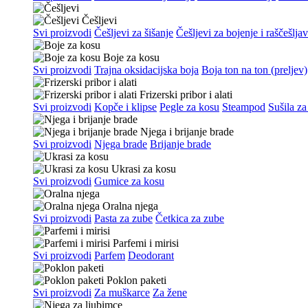
Češljevi
Svi proizvodi
Češljevi za šišanje
Češljevi za bojenje i raščešlja
Boje za kosu
Svi proizvodi
Trajna oksidacijska boja
Boja ton na ton (preljev)
Frizerski pribor i alati
Svi proizvodi
Kopče i klipse
Pegle za kosu
Steampod
Sušila za
Njega i brijanje brade
Svi proizvodi
Njega brade
Brijanje brade
Ukrasi za kosu
Svi proizvodi
Gumice za kosu
Oralna njega
Svi proizvodi
Pasta za zube
Četkica za zube
Parfemi i mirisi
Svi proizvodi
Parfem
Deodorant
Poklon paketi
Svi proizvodi
Za muškarce
Za žene