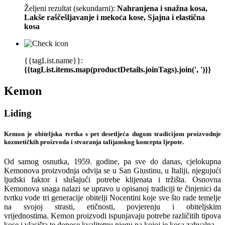
Željeni rezultat (sekundarni):
Nahranjena i snažna kosa,
Lakše raščešljavanje i mekoća kose, Sjajna i elastična
kosa
{{tagList.name}}:
{{tagList.items.map(productDetails.joinTags).join(', ')}}
Kemon
Liding
Kemon je obiteljska tvrtka s pet desetljeća dugom tradicijom proizvodnje
kozmetičkih proizvoda i stvaranja talijanskog koncepta ljepote.
Od samog osnutka, 1959. godine, pa sve do danas, cjelokupna
Kemonova proizvodnja odvija se u San Giustinu, u Italiji, njegujući
ljudski faktor i slušajući potrebe klijenata i tržišta. Osnovna
Kemonova snaga nalazi se upravo u opisanoj tradiciji te činjenici da
tvrtku vode tri generacije obitelji Nocentini koje sve što rade temelje
na svojoj strasti, etičnosti, povjerenju i obiteljskim
vrijednostima. Kemon proizvodi ispunjavaju potrebe različitih tipova
kose i vlasišta te donose kvalitetnu njegu na kojoj je kosa zahvalna.