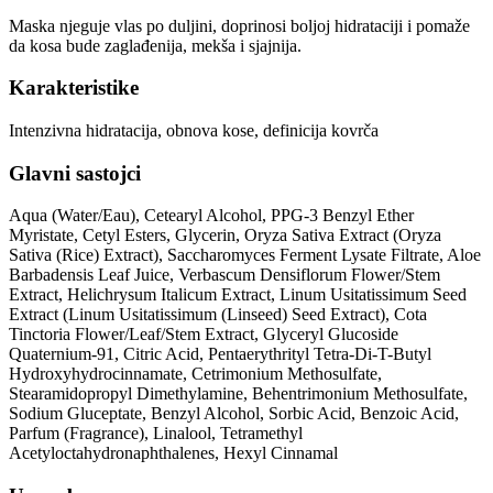
Maska njeguje vlas po duljini, doprinosi boljoj hidrataciji i pomaže
da kosa bude zaglađenija, mekša i sjajnija.
Karakteristike
Intenzivna hidratacija, obnova kose, definicija kovrča
Glavni sastojci
Aqua (Water/Eau), Cetearyl Alcohol, PPG-3 Benzyl Ether
Myristate, Cetyl Esters, Glycerin, Oryza Sativa Extract (Oryza
Sativa (Rice) Extract), Saccharomyces Ferment Lysate Filtrate, Aloe
Barbadensis Leaf Juice, Verbascum Densiflorum Flower/Stem
Extract, Helichrysum Italicum Extract, Linum Usitatissimum Seed
Extract (Linum Usitatissimum (Linseed) Seed Extract), Cota
Tinctoria Flower/Leaf/Stem Extract, Glyceryl Glucoside
Quaternium-91, Citric Acid, Pentaerythrityl Tetra-Di-T-Butyl
Hydroxyhydrocinnamate, Cetrimonium Methosulfate,
Stearamidopropyl Dimethylamine, Behentrimonium Methosulfate,
Sodium Gluceptate, Benzyl Alcohol, Sorbic Acid, Benzoic Acid,
Parfum (Fragrance), Linalool, Tetramethyl
Acetyloctahydronaphthalenes, Hexyl Cinnamal