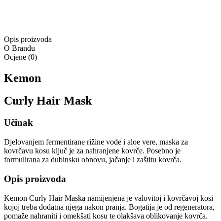
Ponuda vrijedi samo na
www.4lookstore.com
i ne kumulira se
s drugim popustima
Opis proizvoda
O Brandu
Ocjene
(
0
)
Kemon
Curly Hair Mask
Učinak
Djelovanjem fermentirane rižine vode i aloe vere, maska ​​za
kovrčavu kosu ključ je za nahranjene kovrče. Posebno je
formulirana za dubinsku obnovu, jačanje i zaštitu kovrča.
Opis proizvoda
Kemon Curly Hair Maska namijenjena je valovitoj i kovrčavoj kosi
kojoj treba dodatna njega nakon pranja. Bogatija je od regeneratora,
pomaže nahraniti i omekšati kosu te olakšava oblikovanje kovrča.