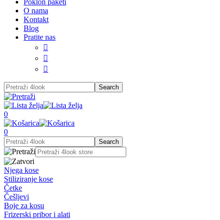
Poklon paketi
O nama
Kontakt
Blog
Pratite nas



0
0
Njega kose
Stiliziranje kose
Četke
Češljevi
Boje za kosu
Frizerski pribor i alati