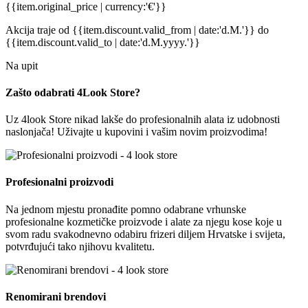
{{item.original_price | currency:'€'}}
Akcija traje
od {{item.discount.valid_from | date:'d.M.'}}
do
{{item.discount.valid_to | date:'d.M.yyyy.'}}
Na upit
Zašto odabrati 4Look Store?
Uz 4look Store nikad lakše do profesionalnih alata iz udobnosti
naslonjača! Uživajte u kupovini i vašim novim proizvodima!
Profesionalni proizvodi
Na jednom mjestu pronađite pomno odabrane vrhunske
profesionalne kozmetičke proizvode i alate za njegu kose koje u
svom radu svakodnevno odabiru frizeri diljem Hrvatske i svijeta,
potvrđujući tako njihovu kvalitetu.
Renomirani brendovi