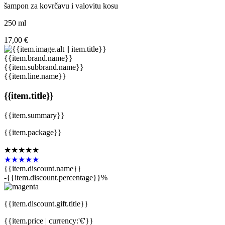
šampon za kovrčavu i valovitu kosu
250 ml
17,00 €
{{item.brand.name}}
{{item.subbrand.name}}
{{item.line.name}}
{{item.title}}
{{item.summary}}
{{item.package}}
★★★★★
★★★★★
{{item.discount.name}}
-{{item.discount.percentage}}%
{{item.discount.gift.title}}
{{item.price | currency:'€'}}