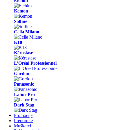
Elchim
Kemon
Solfine
Cella Milano
K18
Kérastase
L’Oréal Professionnel
Gordon
Panasonic
Labor Pro
Dark Stag
Promocije
Preporuke
Muškarci