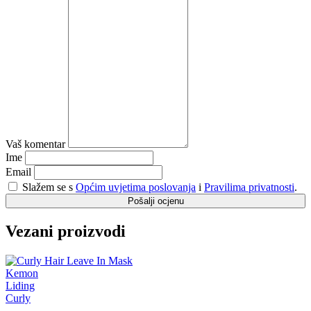
Vaš komentar
Ime
Email
Slažem se s
Općim uvjetima poslovanja
i
Pravilima privatnosti
.
Pošalji ocjenu
Vezani proizvodi
Kemon
Liding
Curly