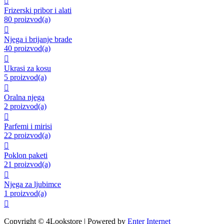

Frizerski pribor i alati
80 proizvod(a)

Njega i brijanje brade
40 proizvod(a)

Ukrasi za kosu
5 proizvod(a)

Oralna njega
2 proizvod(a)

Parfemi i mirisi
22 proizvod(a)

Poklon paketi
21 proizvod(a)

Njega za ljubimce
1 proizvod(a)

Copyright © 4Lookstore | Powered by
Enter Internet