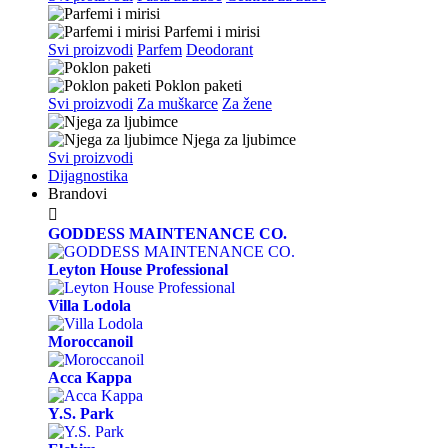
Parfemi i mirisi
Svi proizvodi
Parfem
Deodorant
Poklon paketi
Svi proizvodi
Za muškarce
Za žene
Njega za ljubimce
Svi proizvodi
Dijagnostika
Brandovi

GODDESS MAINTENANCE CO.
Leyton House Professional
Villa Lodola
Moroccanoil
Acca Kappa
Y.S. Park