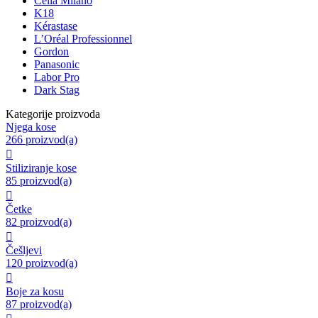
Cella Milano
K18
Kérastase
L’Oréal Professionnel
Gordon
Panasonic
Labor Pro
Dark Stag
Kategorije proizvoda
Njega kose
266 proizvod(a)

Stiliziranje kose
85 proizvod(a)

Četke
82 proizvod(a)

Češljevi
120 proizvod(a)

Boje za kosu
87 proizvod(a)