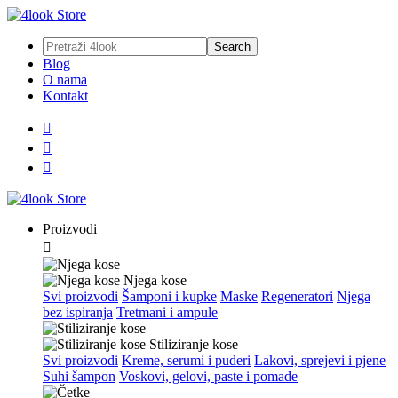
Blog
O nama
Kontakt



Proizvodi

Njega kose
Svi proizvodi
Šamponi i kupke
Maske
Regeneratori
Njega
bez ispiranja
Tretmani i ampule
Stiliziranje kose
Svi proizvodi
Kreme, serumi i puderi
Lakovi, sprejevi i pjene
Suhi šampon
Voskovi, gelovi, paste i pomade