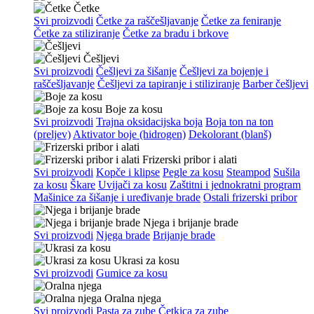
Četke
Svi proizvodi
Četke za raščešljavanje
Četke za feniranje
Četke za stiliziranje
Četke za bradu i brkove
Češljevi
Svi proizvodi
Češljevi za šišanje
Češljevi za bojenje i
raščešljavanje
Češljevi za tapiranje i stiliziranje
Barber češljevi
Boje za kosu
Svi proizvodi
Trajna oksidacijska boja
Boja ton na ton
(preljev)
Aktivator boje (hidrogen)
Dekolorant (blanš)
Frizerski pribor i alati
Svi proizvodi
Kopče i klipse
Pegle za kosu
Steampod
Sušila
za kosu
Škare
Uvijači za kosu
Zaštitni i jednokratni program
Mašinice za šišanje i uređivanje brade
Ostali frizerski pribor
Njega i brijanje brade
Svi proizvodi
Njega brade
Brijanje brade
Ukrasi za kosu
Svi proizvodi
Gumice za kosu
Oralna njega
Svi proizvodi
Pasta za zube
Četkica za zube