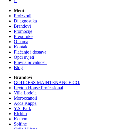

Meni
Proizvodi
Dijagnostika
Brandovi
Promocije
Preporuke
O nama
Kontakt
Plaćanje i dostava
Opći uvjeti
Pravila privatnosti
Blog
Brandovi
GODDESS MAINTENANCE CO.
Leyton House Professional
Villa Lodola
Moroccanoil
Acca Kappa
Y.S. Park
Elchim
Kemon
Solfine