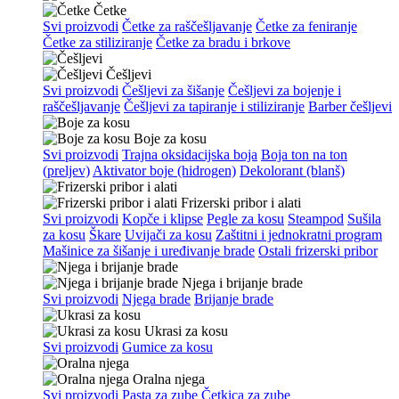
Četke
Svi proizvodi
Četke za raščešljavanje
Četke za feniranje
Četke za stiliziranje
Četke za bradu i brkove
Češljevi
Svi proizvodi
Češljevi za šišanje
Češljevi za bojenje i
raščešljavanje
Češljevi za tapiranje i stiliziranje
Barber češljevi
Boje za kosu
Svi proizvodi
Trajna oksidacijska boja
Boja ton na ton
(preljev)
Aktivator boje (hidrogen)
Dekolorant (blanš)
Frizerski pribor i alati
Svi proizvodi
Kopče i klipse
Pegle za kosu
Steampod
Sušila
za kosu
Škare
Uvijači za kosu
Zaštitni i jednokratni program
Mašinice za šišanje i uređivanje brade
Ostali frizerski pribor
Njega i brijanje brade
Svi proizvodi
Njega brade
Brijanje brade
Ukrasi za kosu
Svi proizvodi
Gumice za kosu
Oralna njega
Svi proizvodi
Pasta za zube
Četkica za zube