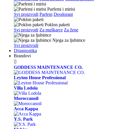
Parfemi i mirisi
Svi proizvodi
Parfem
Deodorant
Poklon paketi
Svi proizvodi
Za muškarce
Za žene
Njega za ljubimce
Svi proizvodi
Dijagnostika
Brandovi

GODDESS MAINTENANCE CO.
Leyton House Professional
Villa Lodola
Moroccanoil
Acca Kappa
Y.S. Park