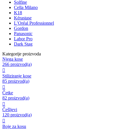
Solfine
Cella Milano
K18
Kérastase
L’Oréal Professionnel
Gordon
Panasonic
Labor Pro
Dark Stag
Kategorije proizvoda
Njega kose
266 proizvod(a)

Stiliziranje kose
85 proizvod(a)

Četke
82 proizvod(a)

Češljevi
120 proizvod(a)

Boje za kosu