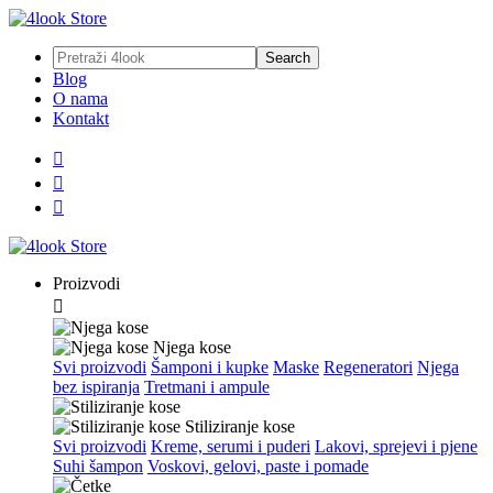
Blog
O nama
Kontakt



Proizvodi

Njega kose
Svi proizvodi
Šamponi i kupke
Maske
Regeneratori
Njega
bez ispiranja
Tretmani i ampule
Stiliziranje kose
Svi proizvodi
Kreme, serumi i puderi
Lakovi, sprejevi i pjene
Suhi šampon
Voskovi, gelovi, paste i pomade