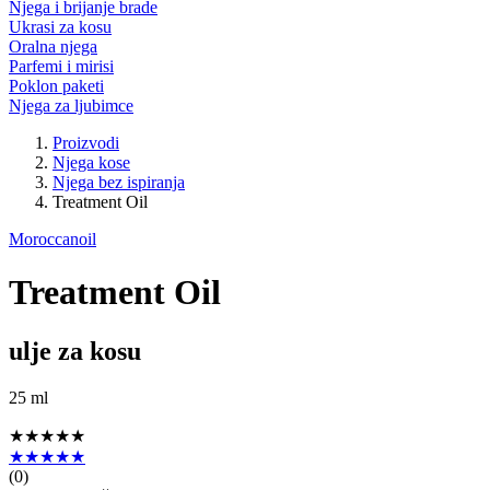
Njega i brijanje brade
Ukrasi za kosu
Oralna njega
Parfemi i mirisi
Poklon paketi
Njega za ljubimce
Proizvodi
Njega kose
Njega bez ispiranja
Treatment Oil
Moroccanoil
Treatment Oil
ulje za kosu
25 ml
★★★★★
★★★★★
(
0
)