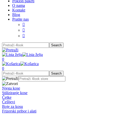
Poklon paketi
O nama
Kontakt
Blog
Pratite nas



0
0
Njega kose
Stiliziranje kose
Četke
Češljevi
Boje za kosu
Frizerski pribor i alati