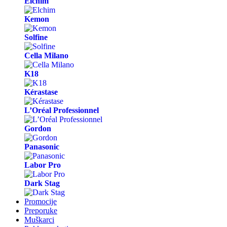
Elchim
Kemon
Solfine
Cella Milano
K18
Kérastase
L’Oréal Professionnel
Gordon
Panasonic
Labor Pro
Dark Stag
Promocije
Preporuke
Muškarci