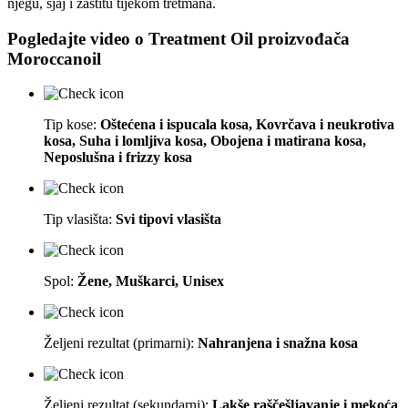
njegu, sjaj i zaštitu tijekom tretmana.
Pogledajte video o
Treatment Oil
proizvođača
Moroccanoil
Tip kose:
Oštećena i ispucala kosa, Kovrčava i neukrotiva
kosa, Suha i lomljiva kosa, Obojena i matirana kosa,
Neposlušna i frizzy kosa
Tip vlasišta:
Svi tipovi vlasišta
Spol:
Žene, Muškarci, Unisex
Željeni rezultat (primarni):
Nahranjena i snažna kosa
Željeni rezultat (sekundarni):
Lakše raščešljavanje i mekoća