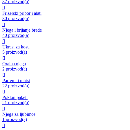
87 proizvod(a)

Frizerski pribor i alati
80 proizvod(a)

Njega i brijanje brade
40 proizvod(a)

Ukrasi za kosu
5 proizvod(a)

Oralna njega
2 proizvod(a)

Parfemi i mirisi
22 proizvod(a)

Poklon paketi
21 proizvod(a)

Njega za ljubimce
1 proizvod(a)
