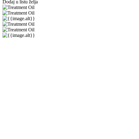
Dodaj u listu želja
Moroccanoil
★★★★★
★★★★★
(
0
)
18,00 €
18,00 €
-0%
(min.
0
kom.)