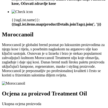
kose, Očuvati zdravlje kose
{{tagList.name}}:
{{tagList.items.map(productDetails.joinTags).join(', ')}}
Moroccanoil
Moroccanoil je globalni brend poznat po luksuznim proizvodima za
njegu kose i tijela, s posebnim naglaskom na arganovo ulje kao
ključni sastojak. Osnovan je u Izraelu i brzo je stekao popularnost
zahvaljujući kultnom Moroccanoil Treatment ulju koje obnavlja,
zaglađuje i daje sjaj kosi. Danas brend nudi široku paletu proizvoda
uključujući šampone, regeneratore, maske i styling proizvode.
Moroccanoil je prepoznatljiv po profesionalnoj kvaliteti i često se
koristi u frizerskim salonima diljem svijeta.
Ocjena za proizvod
Treatment Oil
Ukupna ocjena proizvoda