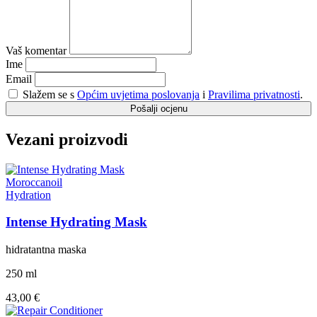
Vaš komentar
Ime
Email
Slažem se s
Općim uvjetima poslovanja
i
Pravilima privatnosti
.
Pošalji ocjenu
Vezani proizvodi
Moroccanoil
Hydration
Intense Hydrating Mask
hidratantna maska
250 ml
43,00 €