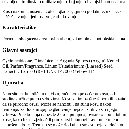
oslabljenu toplinskim oblikovanjem, bojanjem i vanjskim utjecajima.
Kosa nakon nanošenja izgleda glađe, sjajnije i podatnije, uz lakše
raščešljavanje i jednostavnije oblikovanje.
Karakteristike
Formula obogaćena arganovim uljem, vitaminima i antioksidansima
Glavni sastojci
Cyclomethicone, Dimethicone, Argania Spinosa (Argan) Kernel
Oil, Parfum/Fragrance, Linum Usitatissimum (Linseed) Seed
Extract, CI 26100 (Red 17), CI 47000 (Yellow 11)
Uporaba
Nanesite malu količinu na čistu, ručnikom prosušenu kosu, od
sredine dužine prema vrhovima. Kosu zatim osušite fenom ili pustite
da se prirodno osuši. Može se nanositi i na suhu kosu nakon
feniranja, za dodatni sjaj, zaglađivanje neposlušnih vlasi i njegu
vrhova. Prije bojanja nanesite 2 do 5 pumpica, ovisno o tipu i duljini
kose, kako biste izjednačili poroznost i pomogli ravnomjernijem
nanošenju boje. Tretman se može dodati i u smjesu boje za dodatnu