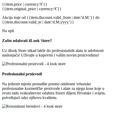
{{item.price | currency:'€'}}
{{item.original_price | currency:'€'}}
Akcija traje
od {{item.discount.valid_from | date:'d.M.'}}
do
{{item.discount.valid_to | date:'d.M.yyyy.'}}
Na upit
Zašto odabrati 4Look Store?
Uz 4look Store nikad lakše do profesionalnih alata iz udobnosti
naslonjača! Uživajte u kupovini i vašim novim proizvodima!
Profesionalni proizvodi
Na jednom mjestu pronađite pomno odabrane vrhunske
profesionalne kozmetičke proizvode i alate za njegu kose koje u
svom radu svakodnevno odabiru frizeri diljem Hrvatske i svijeta,
potvrđujući tako njihovu kvalitetu.