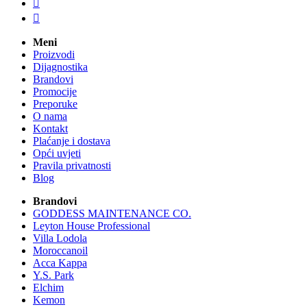


Meni
Proizvodi
Dijagnostika
Brandovi
Promocije
Preporuke
O nama
Kontakt
Plaćanje i dostava
Opći uvjeti
Pravila privatnosti
Blog
Brandovi
GODDESS MAINTENANCE CO.
Leyton House Professional
Villa Lodola
Moroccanoil
Acca Kappa
Y.S. Park
Elchim
Kemon