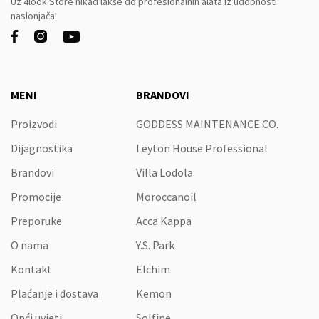
Uz 4look Store nikad lakše do profesionalnih alata iz udobnosti
naslonjača!



MENI
BRANDOVI
Proizvodi
GODDESS MAINTENANCE CO.
Dijagnostika
Leyton House Professional
Brandovi
Villa Lodola
Promocije
Moroccanoil
Preporuke
Acca Kappa
O nama
Y.S. Park
Kontakt
Elchim
Plaćanje i dostava
Kemon
Opći uvjeti
Solfine