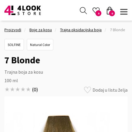
0
0
Proizvodi
Boje za kosu
Trajna oksidacijska boja
7 Blonde
SOLFINE
Natural Color
7 Blonde
Trajna boja za kosu
100 ml
★★★★★
★★★★★
(
0
)
Dodaj u listu želja