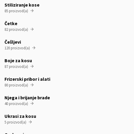
Stiliziranje kose
85 proizvod(a)

Četke
82 proizvod(a)

Češljevi
120 proizvod(a)

Boje za kosu
87 proizvod(a)

Frizerski pribor i alati
80 proizvod(a)

Njega i brijanje brade
40 proizvod(a)

Ukrasi za kosu
5 proizvod(a)
