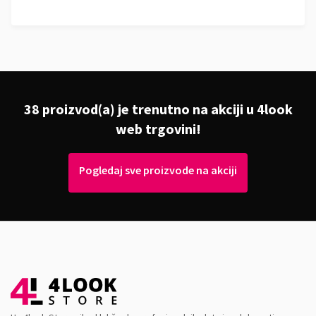
38 proizvod(a) je trenutno na akciji u 4look
web trgovini!
Pogledaj sve proizvode na akciji