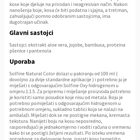
kose koje djeluje na prirodan i neagresivan način. Nakon
nanošenja boje, kosa će biti podatna i sjajna, a tretman,
zahvaljujući pomno odobranim sastojcima, ima
dugotrajan učinak.
Glavni sastojci
Sastojci: ekstrakt aloe vera, jojobe, bambusa, proteina
pšenice i pantenola
Uporaba
Solfine Natural Color dolazi u pakiranju od 100 ml (
dovoljno za dvije standardne aplikacije ) i potrebno ju je
miješati s odgovarajućim Solfine Oxy hidrogenom u
omjeru 1:1.5. Za pripremu i miješanje proizvoda potrebno
je koristiti samo posudice koje nisu od metala. Boju je
potrebno pomiješati s odgovarajućim hidrogenom u
potrebnom omjeru, sukladno tablici koja se nalazi na
ambalaži. Miješati dok se ne postigne mekana, kremasta
tekstura. Nanijeti boju na kosu neposredno,
raspoređujući je jednakomjerno i voditi računa o vremenu
kako bi se postigli željeni rezultati. Po isteku vremena
potrebnog za djelovanje boje, isprati kosu temeljito.