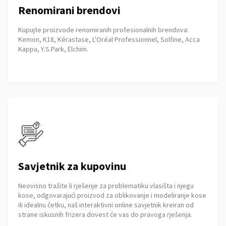
Renomirani brendovi
Kupujte proizvode renomiranih profesionalnih brendova:
Kemon, K18, Kérastase, L'Oréal Professionnel, Solfine, Acca
Kappa, Y.S.Park, Elchim.
Savjetnik za kupovinu
Neovisno tražite li rješenje za problematiku vlasišta i njegu
kose, odgovarajući proizvod za oblikovanje i modeliranje kose
ili idealnu četku, naš interaktivni online savjetnik kreiran od
strane iskusnih frizera dovest će vas do pravoga rješenja.