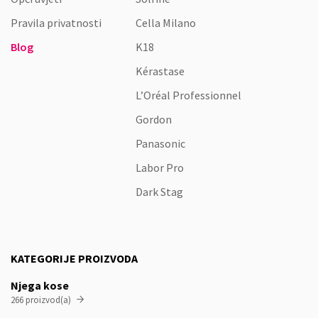
Pravila privatnosti
Cella Milano
Blog
K18
Kérastase
L’Oréal Professionnel
Gordon
Panasonic
Labor Pro
Dark Stag
KATEGORIJE PROIZVODA
Njega kose
266 proizvod(a)
