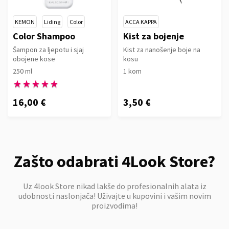
KEMON
Liding
Color
ACCA KAPPA
Color Shampoo
Kist za bojenje
Šampon za ljepotu i sjaj
Kist za nanošenje boje na
obojene kose
kosu
250 ml
1 kom
★★★★★
★★★★★
16,00 €
3,50 €
Zašto odabrati 4Look Store?
Uz 4look Store nikad lakše do profesionalnih alata iz
udobnosti naslonjača! Uživajte u kupovini i vašim novim
proizvodima!