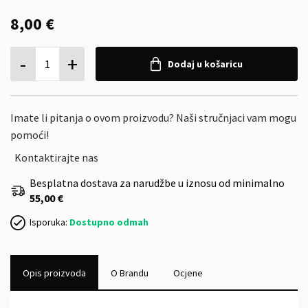
8,00 €
-
+
1
Dodaj u košaricu
Imate li pitanja o ovom proizvodu? Naši stručnjaci vam mogu
pomoći!
Kontaktirajte nas
Besplatna dostava za narudžbe u iznosu od minimalno
55,00 €
Isporuka:
Dostupno odmah
Opis proizvoda
O Brandu
Ocjene