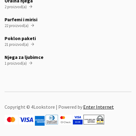
Oralna njega
2 proizvod(a)

Parfemi i mirisi
22 proizvod(a)

Poklon paketi
21 proizvod(a)

Njega za ljubimce
1 proizvod(a)

Copyright © 4Lookstore | Powered by
Enter Internet