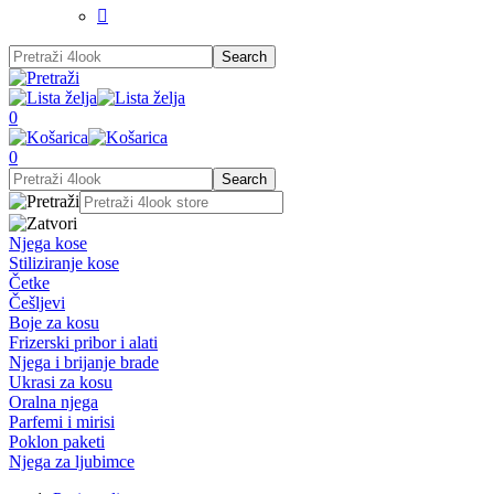

0
0
Njega kose
Stiliziranje kose
Četke
Češljevi
Boje za kosu
Frizerski pribor i alati
Njega i brijanje brade
Ukrasi za kosu
Oralna njega
Parfemi i mirisi
Poklon paketi
Njega za ljubimce