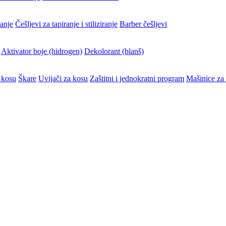
vanje
Češljevi za tapiranje i stiliziranje
Barber češljevi
Aktivator boje (hidrogen)
Dekolorant (blanš)
 kosu
Škare
Uvijači za kosu
Zaštitni i jednokratni program
Mašinice za 