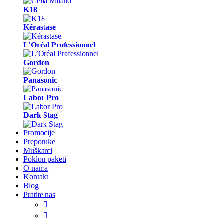
K18
Kérastase
L’Oréal Professionnel
Gordon
Panasonic
Labor Pro
Dark Stag
Promocije
Preporuke
Muškarci
Poklon paketi
O nama
Kontakt
Blog
Pratite nas

