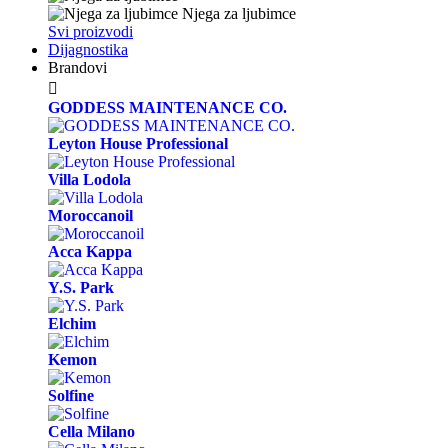
Njega za ljubimce
Svi proizvodi
Dijagnostika
Brandovi

GODDESS MAINTENANCE CO.
Leyton House Professional
Villa Lodola
Moroccanoil
Acca Kappa
Y.S. Park
Elchim
Kemon
Solfine
Cella Milano