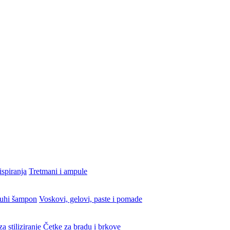
ispiranja
Tretmani i ampule
uhi šampon
Voskovi, gelovi, paste i pomade
a stiliziranje
Četke za bradu i brkove