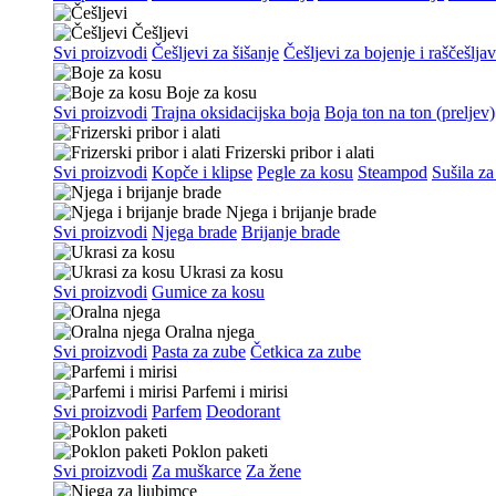
Češljevi
Svi proizvodi
Češljevi za šišanje
Češljevi za bojenje i raščešlja
Boje za kosu
Svi proizvodi
Trajna oksidacijska boja
Boja ton na ton (preljev)
Frizerski pribor i alati
Svi proizvodi
Kopče i klipse
Pegle za kosu
Steampod
Sušila za
Njega i brijanje brade
Svi proizvodi
Njega brade
Brijanje brade
Ukrasi za kosu
Svi proizvodi
Gumice za kosu
Oralna njega
Svi proizvodi
Pasta za zube
Četkica za zube
Parfemi i mirisi
Svi proizvodi
Parfem
Deodorant
Poklon paketi
Svi proizvodi
Za muškarce
Za žene