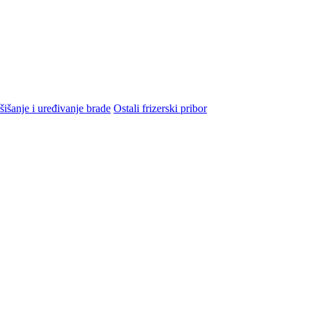
šišanje i uređivanje brade
Ostali frizerski pribor