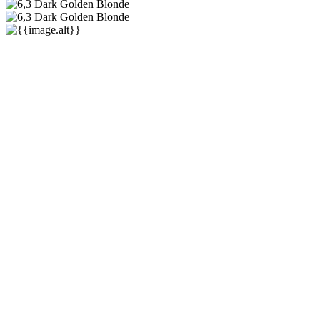
Solfine
Natural Color
Zlatni ton
★★★★★
★★★★★
(
1
)
8,00 €
8,00 €
-0%
(min.
0
kom.)
Akcija traje
od
do
Minimalna cijena proizvoda prije početka akcije: