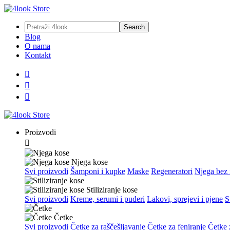
Blog
O nama
Kontakt



Proizvodi

Njega kose
Svi proizvodi
Šamponi i kupke
Maske
Regeneratori
Njega bez 
Stiliziranje kose
Svi proizvodi
Kreme, serumi i puderi
Lakovi, sprejevi i pjene
S
Četke
Svi proizvodi
Četke za raščešljavanje
Četke za feniranje
Četke z