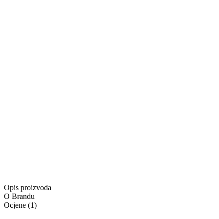
-
0
+
Dodaj u košaricu
Proizvod je u košarici
Kontaktirajte nas
Besplatna dostava za narudžbe u iznosu od minimalno
55,00 €
Besplatna dostava
Isporuka:
Dostupno odmah
Isporuka:
Pošaljite upit
Ponuda vrijedi samo na
www.4lookstore.com
i ne kumulira s
Opis proizvoda
O Brandu
Ocjene
(
1
)