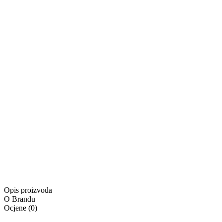
-
0
+
Dodaj u košaricu
Proizvod je u košarici
Kontaktirajte nas
Besplatna dostava za narudžbe u iznosu od minimalno
55,00 €
Besplatna dostava
Isporuka:
Dostupno odmah
Isporuka:
Pošaljite upit
Ponuda vrijedi samo na
www.4lookstore.com
i ne kumulira s
Opis proizvoda
O Brandu
Ocjene
(
0
)