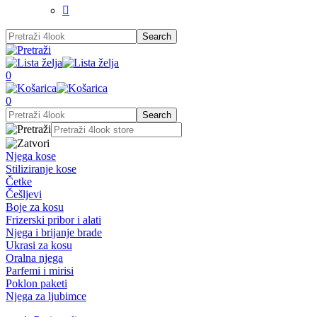

0
0
Njega kose
Stiliziranje kose
Četke
Češljevi
Boje za kosu
Frizerski pribor i alati
Njega i brijanje brade
Ukrasi za kosu
Oralna njega
Parfemi i mirisi
Poklon paketi
Njega za ljubimce