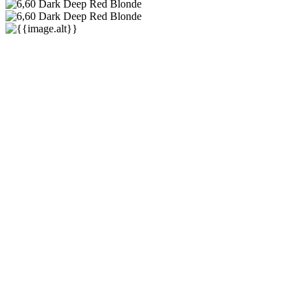
Solfine
Natural Color
Crveni ton
★★★★★
★★★★★
(
0
)
8,00 €
8,00 €
-0%
(min.
0
kom.)
Akcija traje
od
do
Minimalna cijena proizvoda prije početka akcije: