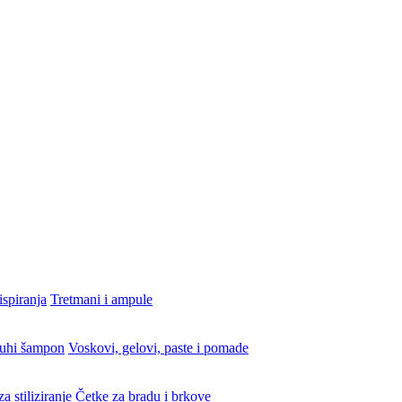
ispiranja
Tretmani i ampule
uhi šampon
Voskovi, gelovi, paste i pomade
a stiliziranje
Četke za bradu i brkove