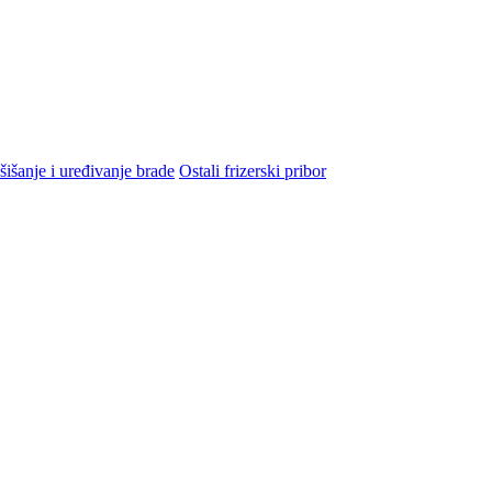
šišanje i uređivanje brade
Ostali frizerski pribor