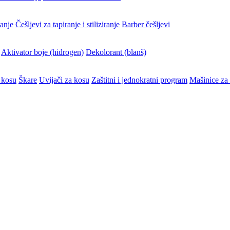
vanje
Češljevi za tapiranje i stiliziranje
Barber češljevi
Aktivator boje (hidrogen)
Dekolorant (blanš)
 kosu
Škare
Uvijači za kosu
Zaštitni i jednokratni program
Mašinice za 