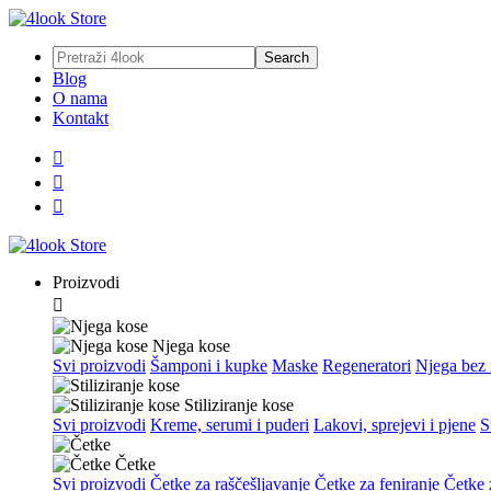
Blog
O nama
Kontakt



Proizvodi

Njega kose
Svi proizvodi
Šamponi i kupke
Maske
Regeneratori
Njega bez 
Stiliziranje kose
Svi proizvodi
Kreme, serumi i puderi
Lakovi, sprejevi i pjene
S
Četke
Svi proizvodi
Četke za raščešljavanje
Četke za feniranje
Četke z