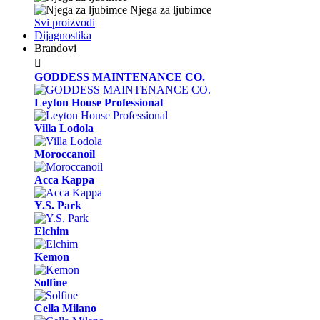
Njega za ljubimce
Svi proizvodi
Dijagnostika
Brandovi

GODDESS MAINTENANCE CO.
Leyton House Professional
Villa Lodola
Moroccanoil
Acca Kappa
Y.S. Park
Elchim
Kemon
Solfine
Cella Milano