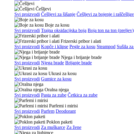
Češljevi
Svi proizvodi
Češljevi za šišanje
Češljevi za bojenje i raščešlja
Boje za kosu
Svi proizvodi
Trajna oksidacijska boja
Boja ton na ton (preljev)
Frizerski pribor i alati
Svi proizvodi
Kopče i klipse
Pegle za kosu
Steampod
Sušila za
Njega i brijanje brade
Svi proizvodi
Njega brade
Brijanje brade
Ukrasi za kosu
Svi proizvodi
Gumice za kosu
Oralna njega
Svi proizvodi
Pasta za zube
Četkica za zube
Parfemi i mirisi
Svi proizvodi
Parfem
Deodorant
Poklon paketi
Svi proizvodi
Za muškarce
Za žene