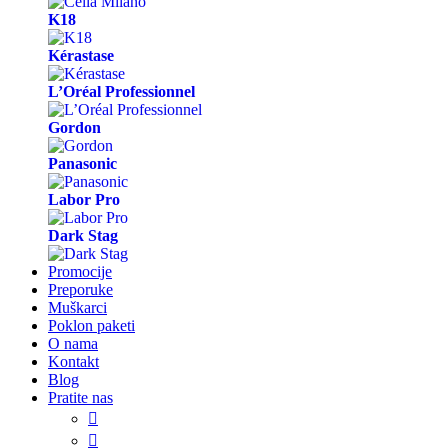
K18
Kérastase
L’Oréal Professionnel
Gordon
Panasonic
Labor Pro
Dark Stag
Promocije
Preporuke
Muškarci
Poklon paketi
O nama
Kontakt
Blog
Pratite nas

