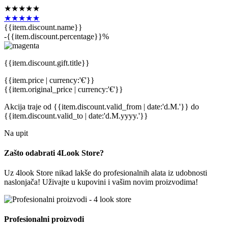
★★★★★
★★★★★
{{item.discount.name}}
-{{item.discount.percentage}}%
{{item.discount.gift.title}}
{{item.price | currency:'€'}}
{{item.original_price | currency:'€'}}
Akcija traje
od {{item.discount.valid_from | date:'d.M.'}}
do
{{item.discount.valid_to | date:'d.M.yyyy.'}}
Na upit
Zašto odabrati 4Look Store?
Uz 4look Store nikad lakše do profesionalnih alata iz udobnosti
naslonjača! Uživajte u kupovini i vašim novim proizvodima!
Profesionalni proizvodi