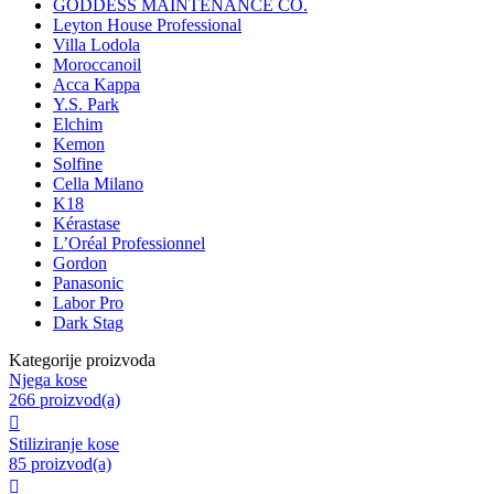
GODDESS MAINTENANCE CO.
Leyton House Professional
Villa Lodola
Moroccanoil
Acca Kappa
Y.S. Park
Elchim
Kemon
Solfine
Cella Milano
K18
Kérastase
L’Oréal Professionnel
Gordon
Panasonic
Labor Pro
Dark Stag
Kategorije proizvoda
Njega kose
266 proizvod(a)

Stiliziranje kose
85 proizvod(a)
