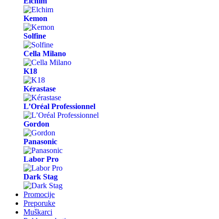
Elchim
Kemon
Solfine
Cella Milano
K18
Kérastase
L’Oréal Professionnel
Gordon
Panasonic
Labor Pro
Dark Stag
Promocije
Preporuke
Muškarci