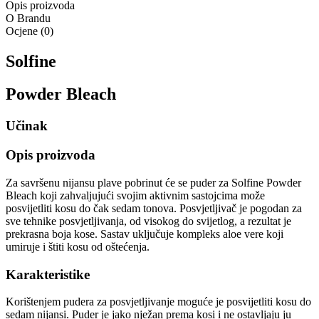
Opis proizvoda
O Brandu
Ocjene
(
0
)
Solfine
Powder Bleach
Učinak
Opis proizvoda
Za savršenu nijansu plave pobrinut će se puder za Solfine Powder
Bleach koji zahvaljujući svojim aktivnim sastojcima može
posvijetliti kosu do čak sedam tonova. Posvjetljivač je pogodan za
sve tehnike posvjetljivanja, od visokog do svijetlog, a rezultat je
prekrasna boja kose. Sastav uključuje kompleks aloe vere koji
umiruje i štiti kosu od oštećenja.
Karakteristike
Korištenjem pudera za posvjetljivanje moguće je posvijetliti kosu do
sedam nijansi. Puder je jako nježan prema kosi i ne ostavljaju ju