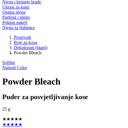
Njega i brijanje brade
Ukrasi za kosu
Oralna njega
Parfemi i mirisi
Poklon paketi
Njega za ljubimce
Proizvodi
Boje za kosu
Dekolorant (blanš)
Powder Bleach
Solfine
Natural Color
Powder Bleach
Puder za posvjetljivanje kose
25 g
★★★★★
★★★★★