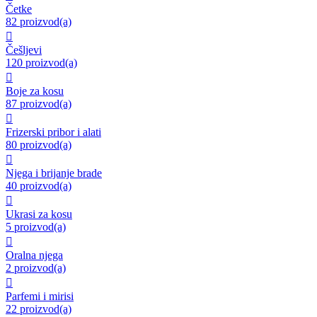
Četke
82 proizvod(a)

Češljevi
120 proizvod(a)

Boje za kosu
87 proizvod(a)

Frizerski pribor i alati
80 proizvod(a)

Njega i brijanje brade
40 proizvod(a)

Ukrasi za kosu
5 proizvod(a)

Oralna njega
2 proizvod(a)

Parfemi i mirisi
22 proizvod(a)