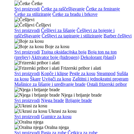
Četke
Svi proizvodi
Četke za raščešljavanje
Četke za feniranje
Četke za stiliziranje
Četke za bradu i brkove
Češljevi
Svi proizvodi
Češljevi za šišanje
Češljevi za bojenje i
raščešljavanje
Češljevi za tapiranje i stiliziranje
Barber češljevi
Boje za kosu
Svi proizvodi
Trajna oksidacijska boja
Boja ton na ton
(preljev)
Aktivator boje (hidrogen)
Dekolorant (blanš)
Frizerski pribor i alati
Svi proizvodi
Kopče i klipse
Pegle za kosu
Steampod
Sušila
za kosu
Škare
Uvijači za kosu
Zaštitni i jednokratni program
Mašinice za šišanje i uređivanje brade
Ostali frizerski pribor
Njega i brijanje brade
Svi proizvodi
Njega brade
Brijanje brade
Ukrasi za kosu
Svi proizvodi
Gumice za kosu
Oralna njega
Svi proizvodi
Pasta za zube
Četkica za zube