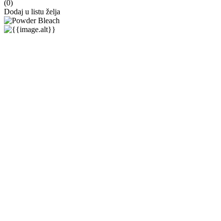
(
0
)
Dodaj u listu želja
Solfine
Natural Color
★★★★★
★★★★★
(
0
)
2,50 €
2,50 €
-0%
(min.
0
kom.)
Akcija traje
od
do
Minimalna cijena proizvoda prije početka akcije: