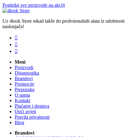
Pogledaj sve proizvode na akciji
Uz 4look Store nikad lakše do profesionalnih alata iz udobnosti
naslonjača!



Meni
Proizvodi
Dijagnostika
Brandovi
Promocije
Preporuke
O nama
Kontakt
Plaćanje i dostava
Opći uvjeti
Pravila privatnosti
Blog
Brandovi