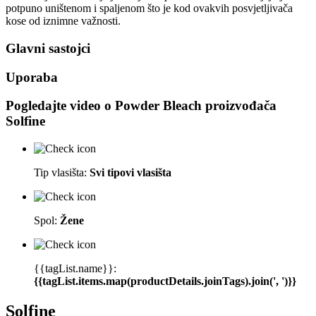
potpuno uništenom i spaljenom što je kod ovakvih posvjetljivača
kose od iznimne važnosti.
Glavni sastojci
Uporaba
Pogledajte video o
Powder Bleach
proizvođača
Solfine
Tip vlasišta:
Svi tipovi vlasišta
Spol:
Žene
{{tagList.name}}:
{{tagList.items.map(productDetails.joinTags).join(', ')}}
Solfine