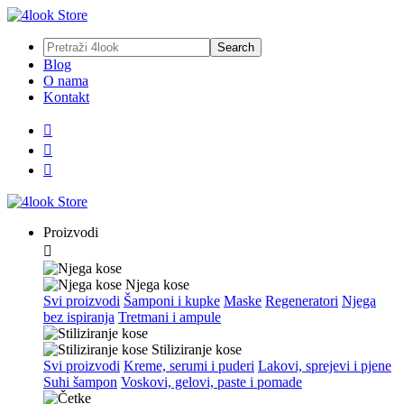
Blog
O nama
Kontakt



Proizvodi

Njega kose
Svi proizvodi
Šamponi i kupke
Maske
Regeneratori
Njega
bez ispiranja
Tretmani i ampule
Stiliziranje kose
Svi proizvodi
Kreme, serumi i puderi
Lakovi, sprejevi i pjene
Suhi šampon
Voskovi, gelovi, paste i pomade