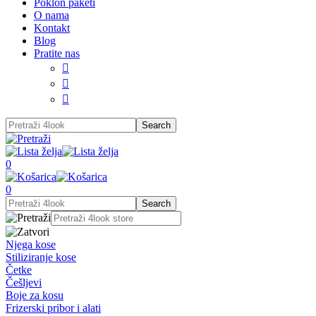
Poklon paketi
O nama
Kontakt
Blog
Pratite nas



0
0
Njega kose
Stiliziranje kose
Četke
Češljevi
Boje za kosu
Frizerski pribor i alati