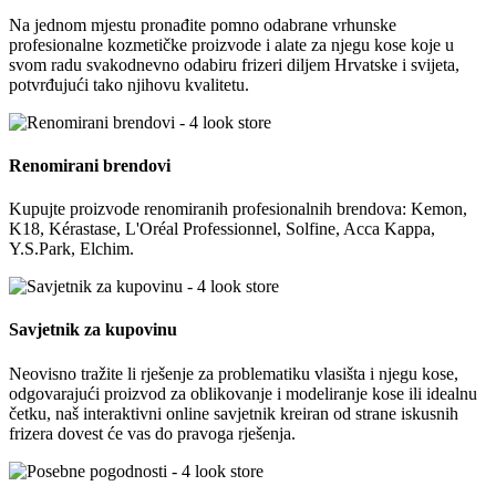
Na jednom mjestu pronađite pomno odabrane vrhunske
profesionalne kozmetičke proizvode i alate za njegu kose koje u
svom radu svakodnevno odabiru frizeri diljem Hrvatske i svijeta,
potvrđujući tako njihovu kvalitetu.
Renomirani brendovi
Kupujte proizvode renomiranih profesionalnih brendova: Kemon,
K18, Kérastase, L'Oréal Professionnel, Solfine, Acca Kappa,
Y.S.Park, Elchim.
Savjetnik za kupovinu
Neovisno tražite li rješenje za problematiku vlasišta i njegu kose,
odgovarajući proizvod za oblikovanje i modeliranje kose ili idealnu
četku, naš interaktivni online savjetnik kreiran od strane iskusnih
frizera dovest će vas do pravoga rješenja.