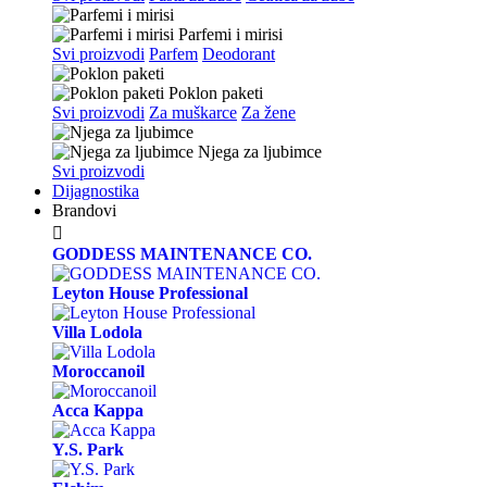
Parfemi i mirisi
Svi proizvodi
Parfem
Deodorant
Poklon paketi
Svi proizvodi
Za muškarce
Za žene
Njega za ljubimce
Svi proizvodi
Dijagnostika
Brandovi

GODDESS MAINTENANCE CO.
Leyton House Professional
Villa Lodola
Moroccanoil
Acca Kappa
Y.S. Park