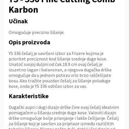
Karbon
Učinak
Omogućuje precizno šišanje.
Opis proizvoda
YS 336 češalj je savršeni izbor za frizere kojima je
prioritet preciznost kod šišanje srednje duge kose.
Unatoč svojoj duljini od čak 18.9 cm ovaj češalj je
izuzetno lagan i balansiran, a njegova dugačka drška
omogućuje da u jednom potezu vrlo brzo raščešljate
kosu. Ako tražite pouzdan češalj za šišanje poluduge
kose, onda je YS 336 odličan izbor za vas.
Karakteristike
Dugački zupci i dugi dizajn drške čine ovaj češalj idealnim
pomagačem u šišanju srednje duge kose. Valoviti dizajn
drške omogućuje bolje prianjanje i lakše češljanje. Češalj
za šišanje koji je savršen za prijelaze između različitih