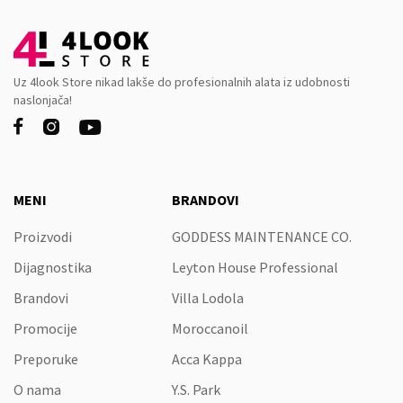
Uz 4look Store nikad lakše do profesionalnih alata iz udobnosti
naslonjača!



MENI
BRANDOVI
Proizvodi
GODDESS MAINTENANCE CO.
Dijagnostika
Leyton House Professional
Brandovi
Villa Lodola
Promocije
Moroccanoil
Preporuke
Acca Kappa
O nama
Y.S. Park