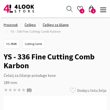
0
0
Proizvodi
Češljevi
Češljevi za šišanje
YS - 336 Fine Cutting Comb Karbon
Y.S. PARK
Cutting Comb
YS - 336 Fine Cutting Comb
Karbon
Češalj za šišanje poluduge kose
189 mm
★★★★★
★★★★★
(
0
)
Dodaj u listu želja