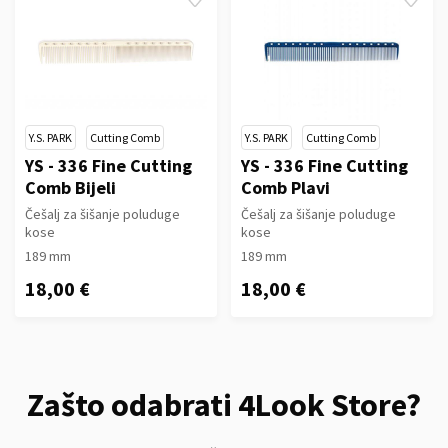
Y.S. PARK
Cutting Comb
Y.S. PARK
Cutting Comb
YS - 336 Fine Cutting
YS - 336 Fine Cutting
Comb Bijeli
Comb Plavi
Češalj za šišanje poluduge
Češalj za šišanje poluduge
kose
kose
189 mm
189 mm
18,00 €
18,00 €
Zašto odabrati 4Look Store?