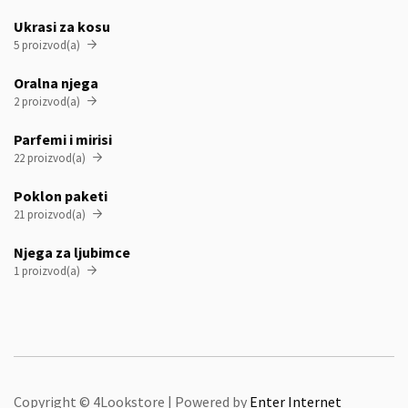
Ukrasi za kosu
5 proizvod(a)

Oralna njega
2 proizvod(a)

Parfemi i mirisi
22 proizvod(a)

Poklon paketi
21 proizvod(a)

Njega za ljubimce
1 proizvod(a)

Copyright © 4Lookstore | Powered by
Enter Internet