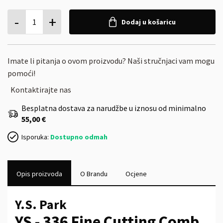
-
+
1
Dodaj u košaricu
Imate li pitanja o ovom proizvodu? Naši stručnjaci vam mogu
pomoći!
Kontaktirajte nas
Besplatna dostava za narudžbe u iznosu od minimalno
55,00 €
Isporuka:
Dostupno odmah
Opis proizvoda
O Brandu
Ocjene
Y.S. Park
YS - 336 Fine Cutting Comb