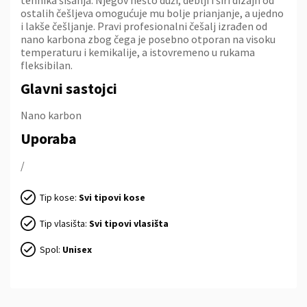
tehnika šišanja. Njegov nešto duži, deblji i širi dizajn od
ostalih češljeva omogućuje mu bolje prianjanje, a ujedno
i lakše češljanje. Pravi profesionalni češalj izrađen od
nano karbona zbog čega je posebno otporan na visoku
temperaturu i kemikalije, a istovremeno u rukama
fleksibilan.
Glavni sastojci
Nano karbon
Uporaba
/
Tip kose:
Svi tipovi kose
Tip vlasišta:
Svi tipovi vlasišta
Spol:
Unisex