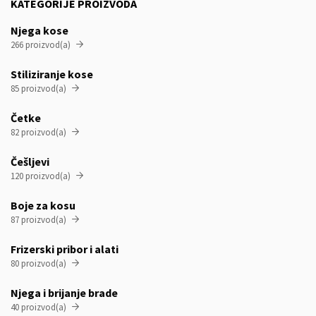
KATEGORIJE PROIZVODA
Njega kose
266 proizvod(a)

Stiliziranje kose
85 proizvod(a)

Četke
82 proizvod(a)

Češljevi
120 proizvod(a)

Boje za kosu
87 proizvod(a)

Frizerski pribor i alati
80 proizvod(a)

Njega i brijanje brade
40 proizvod(a)
