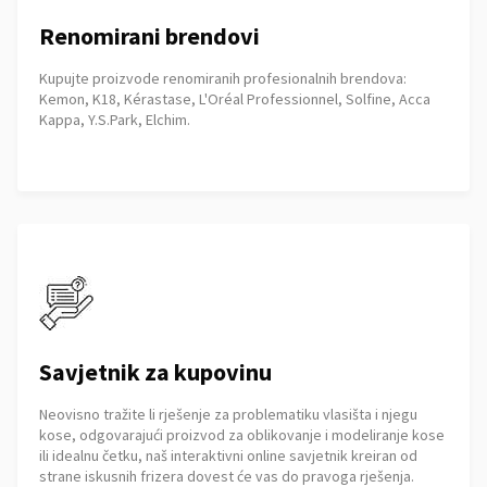
Renomirani brendovi
Kupujte proizvode renomiranih profesionalnih brendova:
Kemon, K18, Kérastase, L'Oréal Professionnel, Solfine, Acca
Kappa, Y.S.Park, Elchim.
Savjetnik za kupovinu
Neovisno tražite li rješenje za problematiku vlasišta i njegu
kose, odgovarajući proizvod za oblikovanje i modeliranje kose
ili idealnu četku, naš interaktivni online savjetnik kreiran od
strane iskusnih frizera dovest će vas do pravoga rješenja.