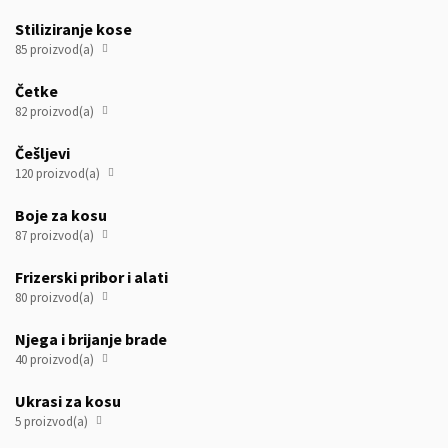
Stiliziranje kose
85 proizvod(a)

Četke
82 proizvod(a)

Češljevi
120 proizvod(a)

Boje za kosu
87 proizvod(a)

Frizerski pribor i alati
80 proizvod(a)

Njega i brijanje brade
40 proizvod(a)

Ukrasi za kosu
5 proizvod(a)
