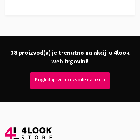
38 proizvod(a) je trenutno na akciji u 4look
web trgovini!
Pogledaj sve proizvode na akciji