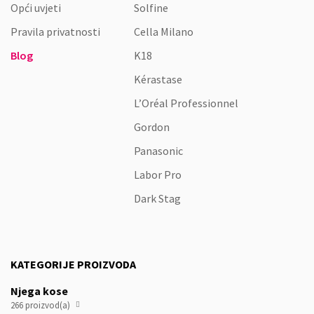
Opći uvjeti
Solfine
Pravila privatnosti
Cella Milano
Blog
K18
Kérastase
L’Oréal Professionnel
Gordon
Panasonic
Labor Pro
Dark Stag
KATEGORIJE PROIZVODA
Njega kose
266 proizvod(a)
