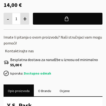
14,00 €
-
+
1
Imate li pitanja o ovom proizvodu? Naši stručnjaci vam mogu
pomoći!
Kontaktirajte nas
Besplatna dostava za narudžbe u iznosu od minimalno
55,00 €
Isporuka:
Dostupno odmah
Opis proizvoda
O Brandu
Ocjene
Y.S. Park