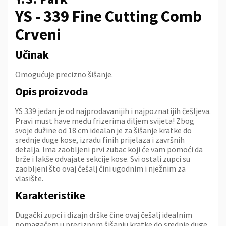
YS - 339 Fine Cutting Comb
Crveni
Učinak
Omogućuje precizno šišanje.
Opis proizvoda
YS 339 jedan je od najprodavanijih i najpoznatijih češljeva.
Pravi must have među frizerima diljem svijeta! Zbog
svoje dužine od 18 cm idealan je za šišanje kratke do
srednje duge kose, izradu finih prijelaza i završnih
detalja. Ima zaobljeni prvi zubac koji će vam pomoći da
brže i lakše odvajate sekcije kose. Svi ostali zupci su
zaobljeni što ovaj češalj čini ugodnim i nježnim za
vlasište.
Karakteristike
Dugački zupci i dizajn drške čine ovaj češalj idealnim
pomagačem u preciznom šišanju kratke do srednje duge