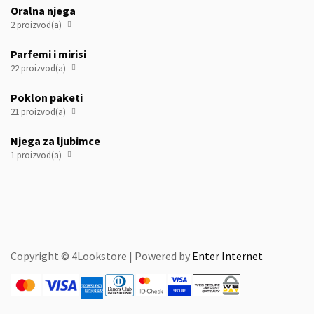
Oralna njega
2 proizvod(a)

Parfemi i mirisi
22 proizvod(a)

Poklon paketi
21 proizvod(a)

Njega za ljubimce
1 proizvod(a)

Copyright © 4Lookstore | Powered by
Enter Internet