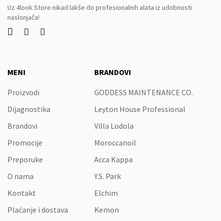
Uz 4look Store nikad lakše do profesionalnih alata iz udobnosti
naslonjača!



MENI
BRANDOVI
Proizvodi
GODDESS MAINTENANCE CO.
Dijagnostika
Leyton House Professional
Brandovi
Villa Lodola
Promocije
Moroccanoil
Preporuke
Acca Kappa
O nama
Y.S. Park
Kontakt
Elchim
Plaćanje i dostava
Kemon