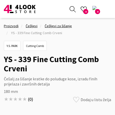
0
0
Proizvodi
Češljevi
Češljevi za šišanje
YS - 339 Fine Cutting Comb Crveni
Y.S. PARK
Cutting Comb
YS - 339 Fine Cutting Comb
Crveni
Češalj za šišanje kratke do poluduge kose, izradu finih
prijelaza i završnih detalja
180 mm
★★★★★
★★★★★
(
0
)
Dodaj u listu želja