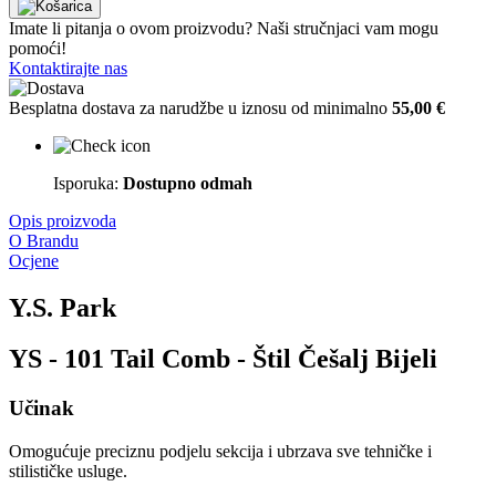
Imate li pitanja o ovom proizvodu? Naši stručnjaci vam mogu
pomoći!
Kontaktirajte nas
Besplatna dostava za narudžbe u iznosu od minimalno
55,00 €
Isporuka:
Dostupno odmah
Opis proizvoda
O Brandu
Ocjene
Y.S. Park
YS - 101 Tail Comb - Štil Češalj Bijeli
Učinak
Omogućuje preciznu podjelu sekcija i ubrzava sve tehničke i
stilističke usluge.