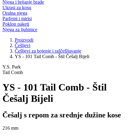
Njega i brijanje brade
Ukrasi za kosu
Oralna njega
Parfemi i mirisi
Poklon paketi
Njega za ljubimce
Proizvodi
Češljevi
Češljevi za bojenje i raščešljavanje
YS - 101 Tail Comb - Štil Češalj Bijeli
Y.S. Park
Tail Comb
YS - 101 Tail Comb - Štil
Češalj Bijeli
Češalj s repom za srednje dužine kose
216 mm