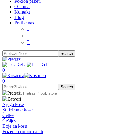
Poklon paketi
O nama
Kontakt
Blog
Pratite nas



0
0
Njega kose
Stiliziranje kose
Četke
Češljevi
Boje za kosu
Frizerski pribor i alati