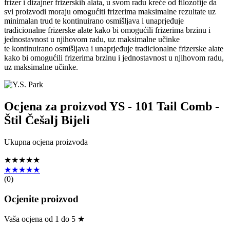
frizer i dizajner frizerskih alata, u svom radu kreće od filozofije da
svi proizvodi moraju omogućiti frizerima maksimalne rezultate uz
minimalan trud te kontinuirano osmišljava i unaprjeđuje
tradicionalne frizerske alate kako bi omogućili frizerima brzinu i
jednostavnost u njihovom radu, uz maksimalne učinke
te kontinuirano osmišljava i unaprjeđuje tradicionalne frizerske alate
kako bi omogućili frizerima brzinu i jednostavnost u njihovom radu,
uz maksimalne učinke.
Ocjena za proizvod
YS - 101 Tail Comb -
Štil Češalj Bijeli
Ukupna ocjena proizvoda
★★★★★
★★★★★
(
0
)
Ocjenite proizvod
Vaša ocjena od 1 do 5 ★