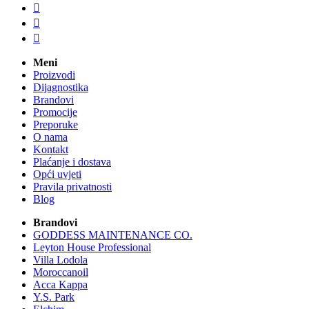



Meni
Proizvodi
Dijagnostika
Brandovi
Promocije
Preporuke
O nama
Kontakt
Plaćanje i dostava
Opći uvjeti
Pravila privatnosti
Blog
Brandovi
GODDESS MAINTENANCE CO.
Leyton House Professional
Villa Lodola
Moroccanoil
Acca Kappa
Y.S. Park