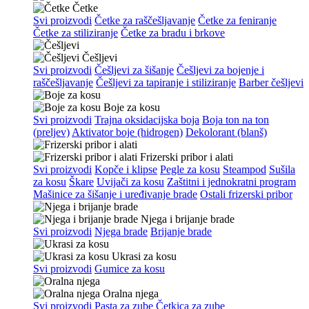
Četke
Svi proizvodi
Četke za raščešljavanje
Četke za feniranje
Četke za stiliziranje
Četke za bradu i brkove
Češljevi
Svi proizvodi
Češljevi za šišanje
Češljevi za bojenje i
raščešljavanje
Češljevi za tapiranje i stiliziranje
Barber češljevi
Boje za kosu
Svi proizvodi
Trajna oksidacijska boja
Boja ton na ton
(preljev)
Aktivator boje (hidrogen)
Dekolorant (blanš)
Frizerski pribor i alati
Svi proizvodi
Kopče i klipse
Pegle za kosu
Steampod
Sušila
za kosu
Škare
Uvijači za kosu
Zaštitni i jednokratni program
Mašinice za šišanje i uređivanje brade
Ostali frizerski pribor
Njega i brijanje brade
Svi proizvodi
Njega brade
Brijanje brade
Ukrasi za kosu
Svi proizvodi
Gumice za kosu
Oralna njega
Svi proizvodi
Pasta za zube
Četkica za zube