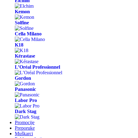
Elchim
Kemon
Solfine
Cella Milano
K18
Kérastase
L’Oréal Professionnel
Gordon
Panasonic
Labor Pro
Dark Stag
Promocije
Preporuke
Muškarci