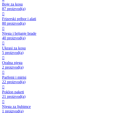
Boje za kosu
87 proizvod(a)

Frizerski pribor i alati
80 proizvod(a)

Njega i brijanje brade
40 proizvod(a)

Ukrasi za kosu
5 proizvod(a)

Oralna njega
2 proizvod(a)

Parfemi i mirisi
22 proizvod(a)

Poklon paketi
21 proizvod(a)

Njega za ljubimce
1 proizvod(a)