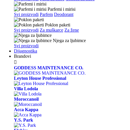
Parfemi i mirisi
Svi proizvodi
Parfem
Deodorant
Poklon paketi
Svi proizvodi
Za muškarce
Za žene
Njega za ljubimce
Svi proizvodi
Dijagnostika
Brandovi

GODDESS MAINTENANCE CO.
Leyton House Professional
Villa Lodola
Moroccanoil
Acca Kappa
Y.S. Park