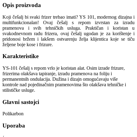
Opis proizvoda
Koji češalj bi svaki frizer trebao imati? YS 101, modernog dizajna i
multifunkcionalan! Ovaj češalj s repom izvrstan za izradu
pramenova i svih tehničkih usluga. Praktičan i koristan u
svakodnevnom radu frizera, ovaj češalj ugodan je za korištenje i
pridonosi bržem i lakšem ostvarenju želja klijentica koje se tiču
željene boje kose i frizure.
Karakteristike
YS-101 češalj s repom vrlo je koristan alat. Osim izrade frizure,
frizerima olakšava tapiranje, izradu pramenova na foliju i
permanentnih ondulacija. Dužina i dizajn omogućavaju više
kontrole nad pojedinačnim pramenovima što olakšava tehničke i
stilističke usluge.
Glavni sastojci
Polikarbon
Uporaba