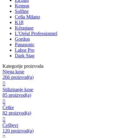
Elchim
Kemon
Solfine
Cella Milano
K18
Kérastase
L’Oréal Professionnel
Gordon
Panasonic
Labor Pro
Dark Stag
Kategorije proizvoda
Njega kose
266 proizvod(a)

Stiliziranje kose
85 proizvod(a)

Četke
82 proizvod(a)

Češljevi
120 proizvod(a)
