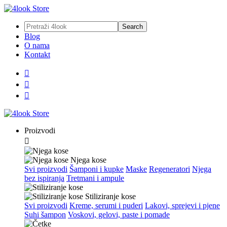
Blog
O nama
Kontakt



Proizvodi

Njega kose
Svi proizvodi
Šamponi i kupke
Maske
Regeneratori
Njega
bez ispiranja
Tretmani i ampule
Stiliziranje kose
Svi proizvodi
Kreme, serumi i puderi
Lakovi, sprejevi i pjene
Suhi šampon
Voskovi, gelovi, paste i pomade