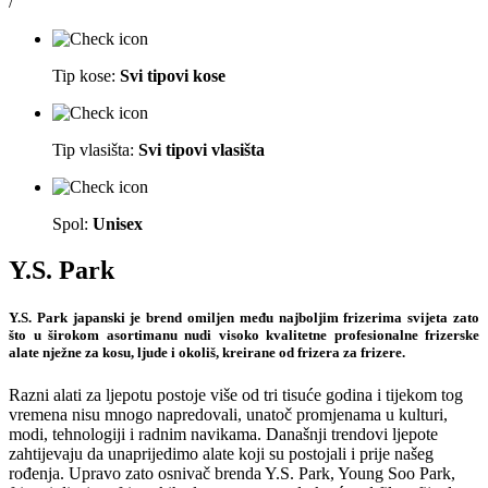
/
Tip kose:
Svi tipovi kose
Tip vlasišta:
Svi tipovi vlasišta
Spol:
Unisex
Y.S. Park
Y.S. Park japanski je brend omiljen među najboljim frizerima svijeta zato
što u širokom asortimanu nudi visoko kvalitetne profesionalne frizerske
alate nježne za kosu, ljude i okoliš, kreirane od frizera za frizere.
Razni alati za ljepotu postoje više od tri tisuće godina i tijekom tog
vremena nisu mnogo napredovali, unatoč promjenama u kulturi,
modi, tehnologiji i radnim navikama. Današnji trendovi ljepote
zahtijevaju da unaprijedimo alate koji su postojali i prije našeg
rođenja. Upravo zato osnivač brenda Y.S. Park, Young Soo Park,