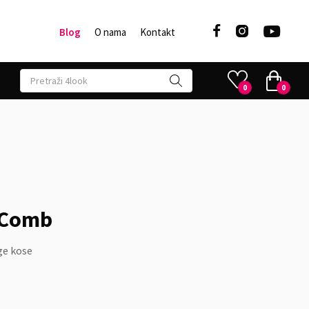



Blog
O nama
Kontakt
0
0
l Comb
ge kose