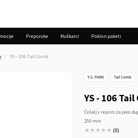
mocije
Preporuke
Muškarci
Poklon paketi
e
YS - 106 Tail Comb
Y.S. PARK
Tail Comb
YS - 106 Tai
Češalj s repom za jako du
250 mm
★★★★★
★★★★★
(
0
)