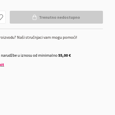
Trenutno nedostupno
proizvodu? Naši stručnjaci vam mogu pomoći!
 narudžbe u iznosu od minimalno
55,00 €
pit