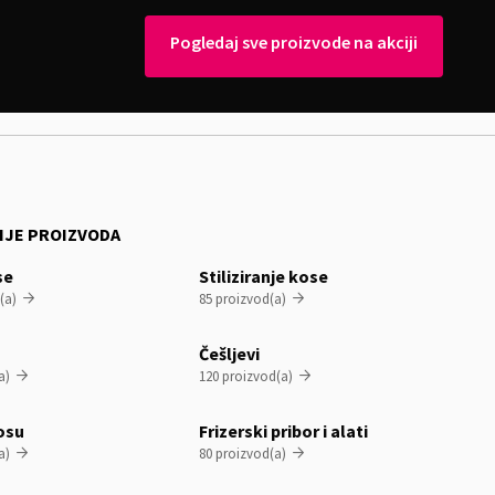
Pogledaj sve proizvode na akciji
IJE PROIZVODA
se
Stiliziranje kose
(a)
85 proizvod(a)


Češljevi
a)
120 proizvod(a)


osu
Frizerski pribor i alati
a)
80 proizvod(a)

