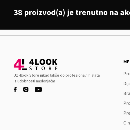
38 proizvod(a) je trenutno na akc
ME
Pro
Uz 4look Store nikad lakše do profesionalnih alata
iz udobnosti naslonjača!
Dij



Bra
Pr
Pr
O 