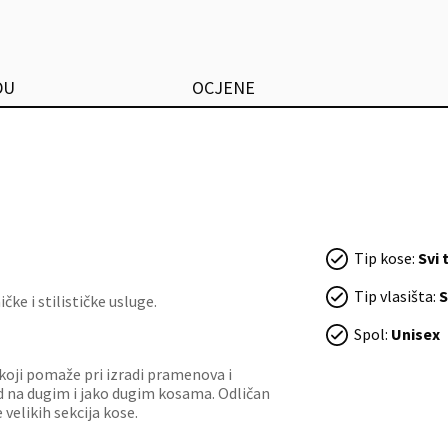
DU
OCJENE
Tip kose:
Svi 
Tip vlasišta:
S
ke i stilističke usluge.
Spol:
Unisex
 koji pomaže pri izradi pramenova i
d na dugim i jako dugim kosama. Odličan
velikih sekcija kose.