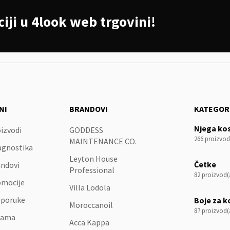
iji u 4look web trgovini!
NI
BRANDOVI
KATEGOR
Njega ko
izvodi
GODDESS
266 proizvod
MAINTENANCE CO.
agnostika
Leyton House
Četke
ndovi
Professional
82 proizvod(
omocije
Villa Lodola
eporuke
Boje za k
Moroccanoil
87 proizvod(
nama
Acca Kappa