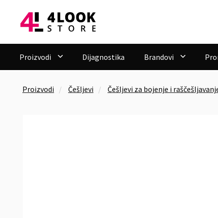
Proizvodi
Dijagnostika
Brandovi
Pro


Proizvodi
Češljevi
Češljevi za bojenje i raščešljavanj