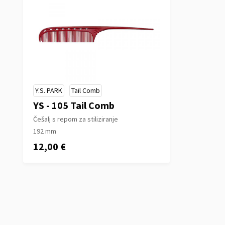
Y.S. PARK
Tail Comb
YS - 105 Tail Comb
Češalj s repom za stiliziranje
192 mm
12,00 €