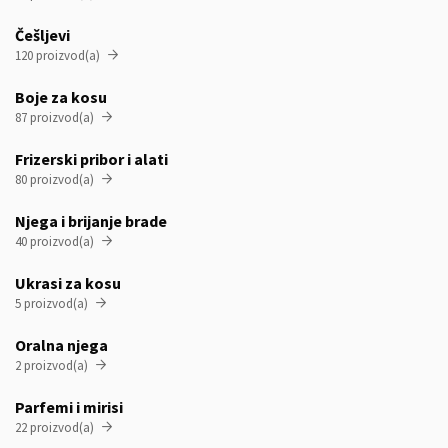
Češljevi
120 proizvod(a)

Boje za kosu
87 proizvod(a)

Frizerski pribor i alati
80 proizvod(a)

Njega i brijanje brade
40 proizvod(a)

Ukrasi za kosu
5 proizvod(a)

Oralna njega
2 proizvod(a)

Parfemi i mirisi
22 proizvod(a)
