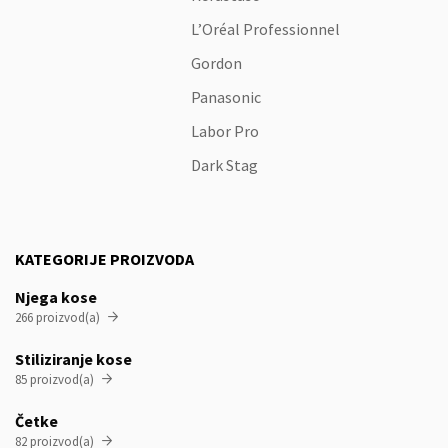
L’Oréal Professionnel
Gordon
Panasonic
Labor Pro
Dark Stag
KATEGORIJE PROIZVODA
Njega kose
266 proizvod(a)

Stiliziranje kose
85 proizvod(a)

Četke
82 proizvod(a)
