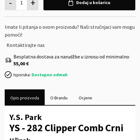
-
+
1
Dodaj u košaricu
Imate li pitanja o ovom proizvodu? Naši stručnjaci vam mogu
pomoći!
Kontaktirajte nas
Besplatna dostava za narudžbe u iznosu od minimalno
55,00 €
Isporuka:
Dostupno odmah
Opis proizvoda
O Brandu
Ocjene
Y.S. Park
YS - 282 Clipper Comb Crni