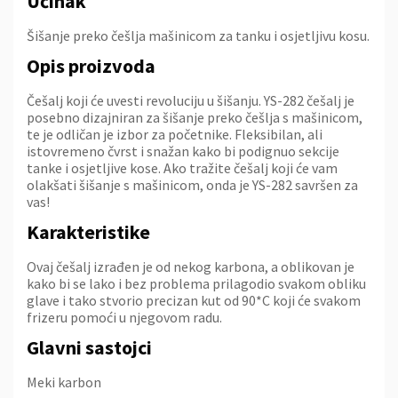
Učinak
Šišanje preko češlja mašinicom za tanku i osjetljivu kosu.
Opis proizvoda
Češalj koji će uvesti revoluciju u šišanju. YS-282 češalj je
posebno dizajniran za šišanje preko češlja s mašinicom,
te je odličan je izbor za početnike. Fleksibilan, ali
istovremeno čvrst i snažan kako bi podignuo sekcije
tanke i osjetljive kose. Ako tražite češalj koji će vam
olakšati šišanje s mašinicom, onda je YS-282 savršen za
vas!
Karakteristike
Ovaj češalj izrađen je od nekog karbona, a oblikovan je
kako bi se lako i bez problema prilagodio svakom obliku
glave i tako stvorio precizan kut od 90*C koji će svakom
frizeru pomoći u njegovom radu.
Glavni sastojci
Meki karbon