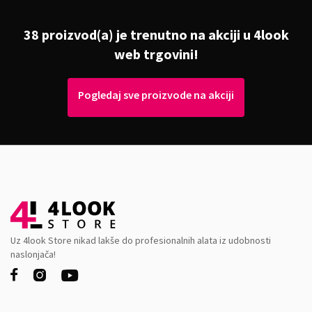
38 proizvod(a) je trenutno na akciji u 4look
web trgovini!
Pogledaj sve proizvode na akciji
Uz 4look Store nikad lakše do profesionalnih alata iz udobnosti
naslonjača!


