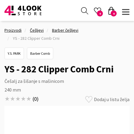
0
0
Proizvodi
Češljevi
Barber češljevi
YS - 282 Clipper Comb Crni
Y.S. PARK
Barber Comb
YS - 282 Clipper Comb Crni
Češalj za šišanje s mašinicom
240 mm
★★★★★
★★★★★
(
0
)
Dodaj u listu želja