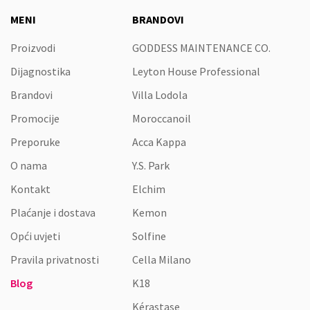
MENI
BRANDOVI
Proizvodi
GODDESS MAINTENANCE CO.
Dijagnostika
Leyton House Professional
Brandovi
Villa Lodola
Promocije
Moroccanoil
Preporuke
Acca Kappa
O nama
Y.S. Park
Kontakt
Elchim
Plaćanje i dostava
Kemon
Opći uvjeti
Solfine
Pravila privatnosti
Cella Milano
Blog
K18
Kérastase