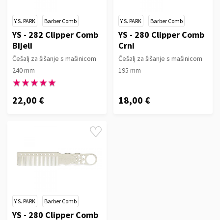
Y.S. PARK
Barber Comb
Y.S. PARK
Barber Comb
YS - 282 Clipper Comb
YS - 280 Clipper Comb
Bijeli
Crni
Češalj za šišanje s mašinicom
Češalj za šišanje s mašinicom
240 mm
195 mm
★★★★★
★★★★★
22,00 €
18,00 €
Y.S. PARK
Barber Comb
YS - 280 Clipper Comb