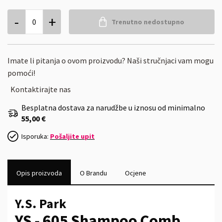
-
+
0
Trenutno nedostupno
Imate li pitanja o ovom proizvodu? Naši stručnjaci vam mogu
pomoći!
Kontaktirajte nas
Besplatna dostava za narudžbe u iznosu od minimalno
55,00 €
Isporuka:
Pošaljite upit
Opis proizvoda
O Brandu
Ocjene
Y.S. Park
YS - 605 Shampoo Comb