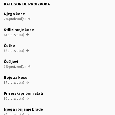
KATEGORIJE PROIZVODA
Njega kose
266 proizvod(a)

Stiliziranje kose
85 proizvod(a)

Četke
82 proizvod(a)

Češljevi
120 proizvod(a)

Boje za kosu
87 proizvod(a)

Frizerski pribor i alati
80 proizvod(a)

Njega i brijanje brade
40 proizvod(a)
