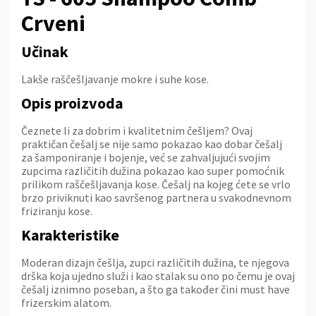
Crveni
Učinak
Lakše raščešljavanje mokre i suhe kose.
Opis proizvoda
Čeznete li za dobrim i kvalitetnim češljem? Ovaj
praktičan češalj se nije samo pokazao kao dobar češalj
za šamponiranje i bojenje, već se zahvaljujući svojim
zupcima različitih dužina pokazao kao super pomoćnik
prilikom raščešljavanja kose. Češalj na kojeg ćete se vrlo
brzo priviknuti kao savršenog partnera u svakodnevnom
friziranju kose.
Karakteristike
Moderan dizajn češlja, zupci različitih dužina, te njegova
drška koja ujedno služi i kao stalak su ono po čemu je ovaj
češalj iznimno poseban, a što ga također čini must have
frizerskim alatom.