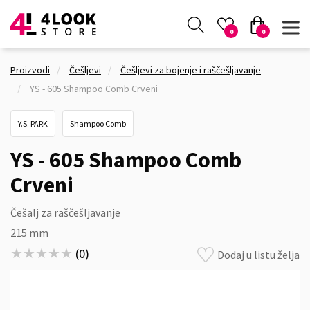
0
0
Proizvodi
Češljevi
Češljevi za bojenje i raščešljavanje
YS - 605 Shampoo Comb Crveni
Y.S. PARK
Shampoo Comb
YS - 605 Shampoo Comb
Crveni
Češalj za raščešljavanje
215 mm
★★★★★
★★★★★
(
0
)
Dodaj u listu želja