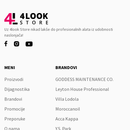
Uz 4look Store nikad lakše do profesionalnih alata iz udobnosti
naslonjača!



MENI
BRANDOVI
Proizvodi
GODDESS MAINTENANCE CO.
Dijagnostika
Leyton House Professional
Brandovi
Villa Lodola
Promocije
Moroccanoil
Preporuke
Acca Kappa
O nama
Y.S. Park