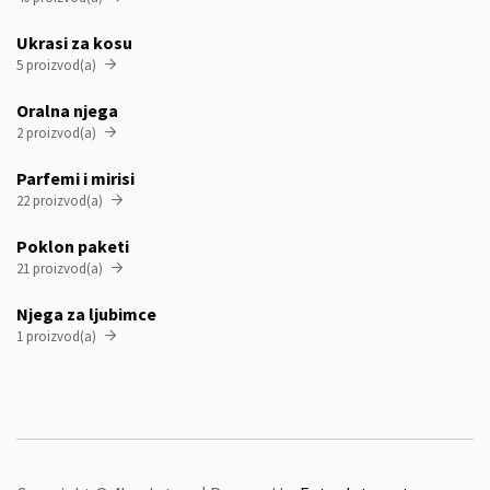
Ukrasi za kosu
5 proizvod(a)

Oralna njega
2 proizvod(a)

Parfemi i mirisi
22 proizvod(a)

Poklon paketi
21 proizvod(a)

Njega za ljubimce
1 proizvod(a)
