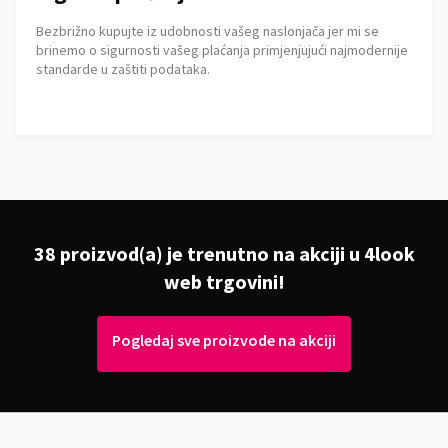
Bezbrižno kupujte iz udobnosti vašeg naslonjača jer mi se
brinemo o sigurnosti vašeg plaćanja primjenjujući najmodernije
standarde u zaštiti podataka.
38 proizvod(a) je trenutno na akciji u 4look
web trgovini!
Pogledaj sve proizvode na akciji