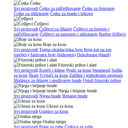
Četke
Svi proizvodi
Četke za raščešljavanje
Četke za feniranje
Četke za stiliziranje
Četke za bradu i brkove
Češljevi
Svi proizvodi
Češljevi za šišanje
Češljevi za bojenje i
raščešljavanje
Češljevi za tapiranje i stiliziranje
Barber češljevi
Boje za kosu
Svi proizvodi
Trajna oksidacijska boja
Boja ton na ton
(preljev)
Aktivator boje (hidrogen)
Dekolorant (blanš)
Frizerski pribor i alati
Svi proizvodi
Kopče i klipse
Pegle za kosu
Steampod
Sušila
za kosu
Škare
Uvijači za kosu
Zaštitni i jednokratni program
Mašinice za šišanje i uređivanje brade
Ostali frizerski pribor
Njega i brijanje brade
Svi proizvodi
Njega brade
Brijanje brade
Ukrasi za kosu
Svi proizvodi
Gumice za kosu
Oralna njega
Svi proizvodi
Pasta za zube
Četkica za zube