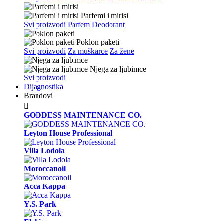
Parfemi i mirisi
Svi proizvodi
Parfem
Deodorant
Poklon paketi
Svi proizvodi
Za muškarce
Za žene
Njega za ljubimce
Svi proizvodi
Dijagnostika
Brandovi

GODDESS MAINTENANCE CO.
Leyton House Professional
Villa Lodola
Moroccanoil
Acca Kappa
Y.S. Park