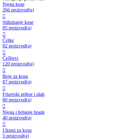
Njega kose
266 proizvod(a)

Stiliziranje kose
85 proizvod(a)

Četke
82 proizvod(a)

Češljevi
120 proizvod(a)

Boje za kosu
87 proizvod(a)

Frizerski pribor i alati
80 proizvod(a)

Njega i brijanje brade
40 proizvod(a)

Ukrasi za kosu
5 proizvod(a)