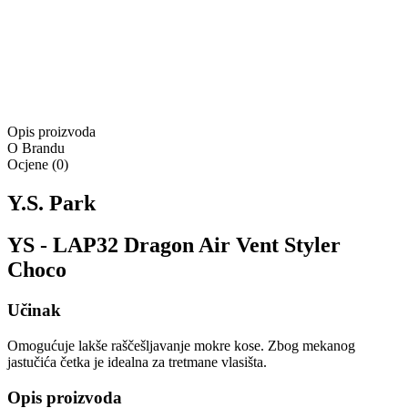
Isporuka:
Pošaljite upit
Ponuda vrijedi samo na
www.4lookstore.com
i ne kumulira se
s drugim popustima
Opis proizvoda
O Brandu
Ocjene
(
0
)
Y.S. Park
YS - LAP32 Dragon Air Vent Styler
Choco
Učinak
Omogućuje lakše raščešljavanje mokre kose. Zbog mekanog
jastučića četka je idealna za tretmane vlasišta.
Opis proizvoda