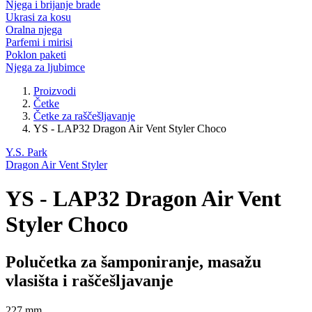
Njega i brijanje brade
Ukrasi za kosu
Oralna njega
Parfemi i mirisi
Poklon paketi
Njega za ljubimce
Proizvodi
Četke
Četke za raščešljavanje
YS - LAP32 Dragon Air Vent Styler Choco
Y.S. Park
Dragon Air Vent Styler
YS - LAP32 Dragon Air Vent
Styler Choco
Polučetka za šamponiranje, masažu
vlasišta i raščešljavanje
227 mm