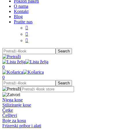
Poklon paketi
O nama
Kontakt
Blog
Pratite nas



0
0
Njega kose
Stiliziranje kose
Četke
Češljevi
Boje za kosu
Frizerski pribor i alati