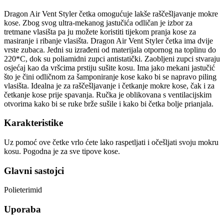
Dragon Air Vent Styler četka omogućuje lakše raščešljavanje mokre
kose. Zbog svog ultra-mekanog jastučića odličan je izbor za
tretmane vlasišta pa ju možete koristiti tijekom pranja kose za
masiranje i ribanje vlasišta. Dragon Air Vent Styler četka ima dvije
vrste zubaca. Jedni su izrađeni od materijala otpornog na toplinu do
220*C, dok su poliamidni zupci antistatički. Zaobljeni zupci stvaraju
osjećaj kao da vršcima prstiju sušite kosu. Ima jako mekani jastučić
što je čini odličnom za šamponiranje kose kako bi se napravo piling
vlasišta. Idealna je za raščešljavanje i četkanje mokre kose, čak i za
četkanje kose prije spavanja. Ručka je oblikovana s ventilacijskim
otvorima kako bi se ruke brže sušile i kako bi četka bolje prianjala.
Karakteristike
Uz pomoć ove četke vrlo ćete lako raspetljati i očešljati svoju mokru
kosu. Pogodna je za sve tipove kose.
Glavni sastojci
Polieterimid
Uporaba