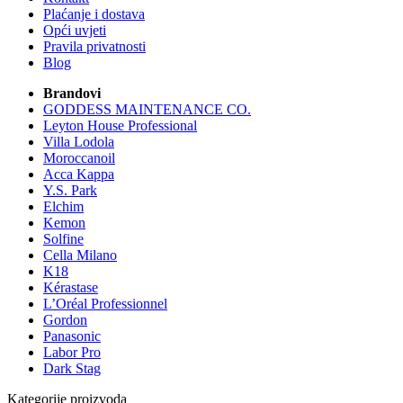
Plaćanje i dostava
Opći uvjeti
Pravila privatnosti
Blog
Brandovi
GODDESS MAINTENANCE CO.
Leyton House Professional
Villa Lodola
Moroccanoil
Acca Kappa
Y.S. Park
Elchim
Kemon
Solfine
Cella Milano
K18
Kérastase
L’Oréal Professionnel
Gordon
Panasonic
Labor Pro
Dark Stag
Kategorije proizvoda