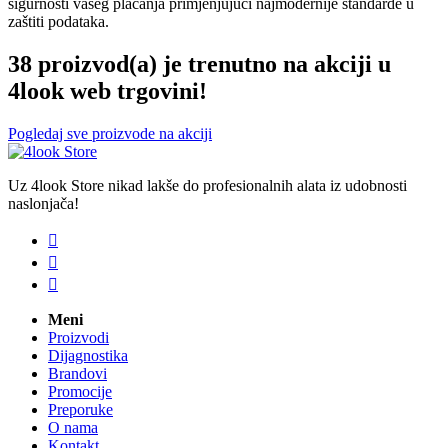
sigurnosti vašeg plaćanja primjenjujući najmodernije standarde u
zaštiti podataka.
38 proizvod(a) je trenutno na akciji u
4look web trgovini!
Pogledaj sve proizvode na akciji
Uz 4look Store nikad lakše do profesionalnih alata iz udobnosti
naslonjača!



Meni
Proizvodi
Dijagnostika
Brandovi
Promocije
Preporuke
O nama
Kontakt