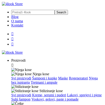
Blog
O nama
Kontakt



Proizvodi

Njega kose
Svi proizvodi
Šamponi i kupke
Maske
Regeneratori
Njega
bez ispiranja
Tretmani i ampule
Stiliziranje kose
Svi proizvodi
Kreme, serumi i puderi
Lakovi, sprejevi i pjene
Suhi šampon
Voskovi, gelovi, paste i pomade