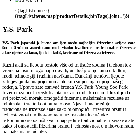
{{tagList.name}}:
{{tagList.items.map(productDetails.joinTags).join(', ')}}
Y.S. Park
Y.S. Park japanski je brend omiljen među najboljim frizerima svijeta zato
što u širokom asortimanu nudi visoko kvalitetne profesionalne frizerske
alate nježne za kosu, ljude i okoliš, kreirane od frizera za frizere.
Razni alati za ljepotu postoje više od tri tisuće godina i tijekom tog
vremena nisu mnogo napredovali, unatoč promjenama u kulturi,
modi, tehnologiji i radnim navikama. Današnji trendovi ljepote
zahtijevaju da unaprijedimo alate koji su postojali i prije našeg
rođenja. Upravo zato osnivač brenda Y.S. Park, Young Soo Park,
frizer i dizajner frizerskih alata, u svom radu kreće od filozofije da
svi proizvodi moraju omogućiti frizerima maksimalne rezultate uz
minimalan trud te kontinuirano osmišljava i unaprjeđuje
tradicionalne frizerske alate kako bi omogućili frizerima brzinu i
jednostavnost u njihovom radu, uz maksimalne učinke
te kontinuirano osmišljava i unaprjeđuje tradicionalne frizerske alate
kako bi omogućili frizerima brzinu i jednostavnost u njihovom radu,
uz maksimalne učinke.