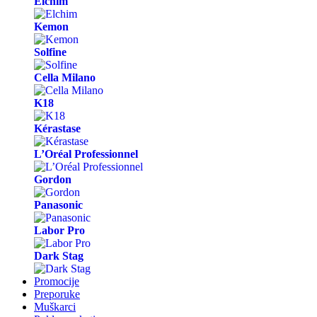
Elchim
Kemon
Solfine
Cella Milano
K18
Kérastase
L’Oréal Professionnel
Gordon
Panasonic
Labor Pro
Dark Stag
Promocije
Preporuke
Muškarci