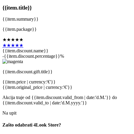
{{item.title}}
{{item.summary}}
{{item.package}}
★★★★★
★★★★★
{{item.discount.name}}
-{{item.discount.percentage}}%
{{item.discount.gift.title}}
{{item.price | currency:'€'}}
{{item.original_price | currency:'€'}}
Akcija traje
od {{item.discount.valid_from | date:'d.M.'}}
do
{{item.discount.valid_to | date:'d.M.yyyy.'}}
Na upit
Zašto odabrati 4Look Store?