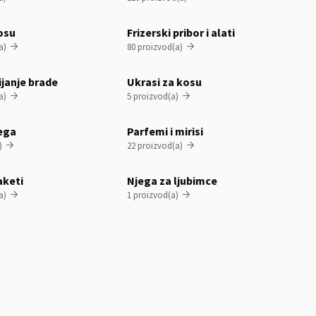
osu
Frizerski pribor i alati
a)
80 proizvod(a)


ijanje brade
Ukrasi za kosu
a)
5 proizvod(a)


jega
Parfemi i mirisi
)
22 proizvod(a)


aketi
Njega za ljubimce
a)
1 proizvod(a)

