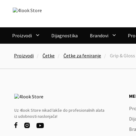
Proizvodi
Dijagnostika
Brandovi
Pro


Proizvodi
Četke
Četke za feniranje
Grip & Glos
ME
Pro
Uz 4look Store nikad lakše do profesionalnih alata
iz udobnosti naslonjača!
Dij



Bra