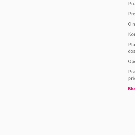
Pr
Pr
O 
Ko
Pla
do
Opć
Pra
pri
Bl