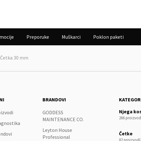
mocije
Preporuke
Muškarci
Poklon paketi
s Četka 30 mm
NI
BRANDOVI
KATEGOR
Njega ko
izvodi
GODDESS
266 proizvod
MAINTENANCE CO.
agnostika
Leyton House
Četke
ndovi
Professional
82 proizvod(