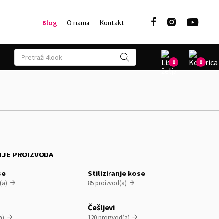



Blog
O nama
Kontakt
0
0
IJE PROIZVODA
se
Stiliziranje kose
(a)
85 proizvod(a)


Češljevi
a)
120 proizvod(a)

