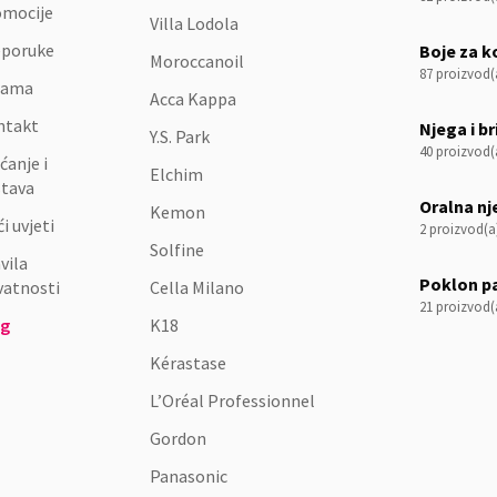
omocije
Villa Lodola
eporuke
Boje za k
Moroccanoil
87 proizvod(
nama
Acca Kappa
ntakt
Njega i br
Y.S. Park
40 proizvod(
ćanje i
Elchim
stava
Oralna n
Kemon
i uvjeti
2 proizvod(a
Solfine
vila
Poklon p
vatnosti
Cella Milano
21 proizvod(
og
K18
Kérastase
L’Oréal Professionnel
Gordon
Panasonic