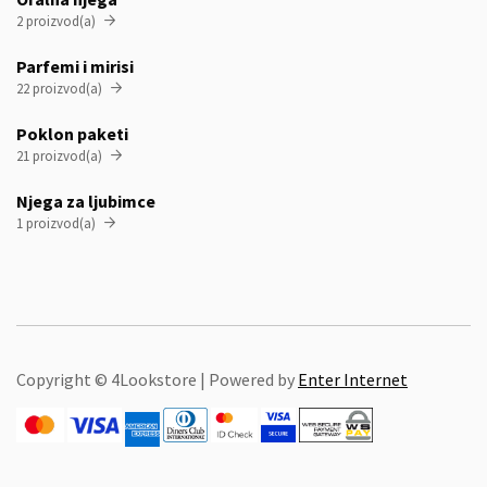
2 proizvod(a)

Parfemi i mirisi
22 proizvod(a)

Poklon paketi
21 proizvod(a)

Njega za ljubimce
1 proizvod(a)

Copyright © 4Lookstore | Powered by
Enter Internet