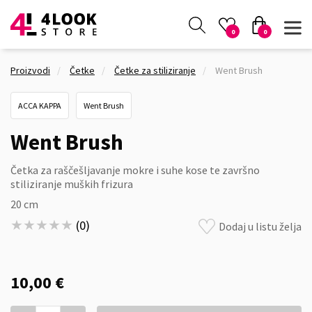
0
0
Proizvodi
Četke
Četke za stiliziranje
Went Brush
ACCA KAPPA
Went Brush
Went Brush
Četka za raščešljavanje mokre i suhe kose te završno
stiliziranje muških frizura
20 cm
★★★★★
★★★★★
(
0
)
Dodaj u listu želja
10,00 €