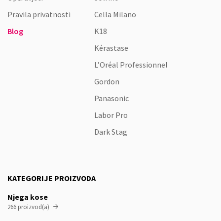
Pravila privatnosti
Cella Milano
Blog
K18
Kérastase
L’Oréal Professionnel
Gordon
Panasonic
Labor Pro
Dark Stag
KATEGORIJE PROIZVODA
Njega kose
266 proizvod(a)
