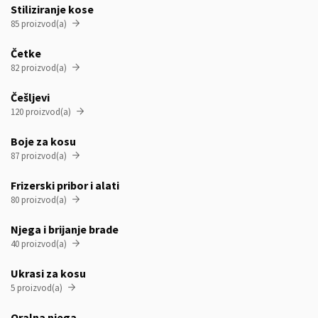
Stiliziranje kose
85 proizvod(a)

Četke
82 proizvod(a)

Češljevi
120 proizvod(a)

Boje za kosu
87 proizvod(a)

Frizerski pribor i alati
80 proizvod(a)

Njega i brijanje brade
40 proizvod(a)

Ukrasi za kosu
5 proizvod(a)

Oralna njega