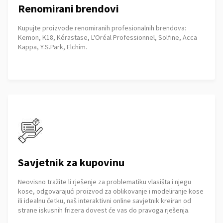
Renomirani brendovi
Kupujte proizvode renomiranih profesionalnih brendova:
Kemon, K18, Kérastase, L'Oréal Professionnel, Solfine, Acca
Kappa, Y.S.Park, Elchim.
Savjetnik za kupovinu
Neovisno tražite li rješenje za problematiku vlasišta i njegu
kose, odgovarajući proizvod za oblikovanje i modeliranje kose
ili idealnu četku, naš interaktivni online savjetnik kreiran od
strane iskusnih frizera dovest će vas do pravoga rješenja.