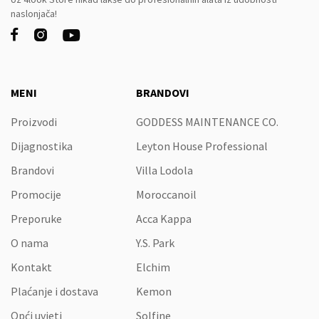
naslonjača!



MENI
BRANDOVI
Proizvodi
GODDESS MAINTENANCE CO.
Dijagnostika
Leyton House Professional
Brandovi
Villa Lodola
Promocije
Moroccanoil
Preporuke
Acca Kappa
O nama
Y.S. Park
Kontakt
Elchim
Plaćanje i dostava
Kemon
Opći uvjeti
Solfine