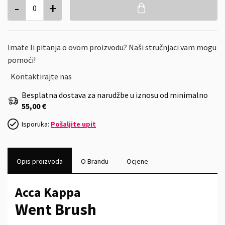
-
+
0
Imate li pitanja o ovom proizvodu? Naši stručnjaci vam mogu
pomoći!
Kontaktirajte nas
Besplatna dostava za narudžbe u iznosu od minimalno
55,00 €
Isporuka:
Pošaljite upit
Opis proizvoda
O Brandu
Ocjene
Acca Kappa
Went Brush