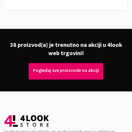
38 proizvod(a) je trenutno na akciji u 4look
web trgovini!
Pogledaj sve proizvode na akciji
Uz 4look Store nikad lakše do profesionalnih alata iz udobnosti