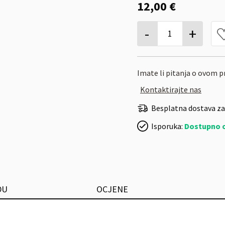
12,00 €
-
+
1
Imate li pitanja o ovom 
Kontaktirajte nas
Besplatna dostava za
Isporuka:
Dostupno 
DU
OCJENE