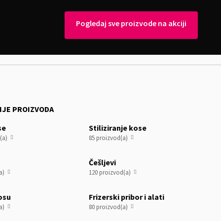
Pogledaj sve proizvode na akciji
IJE PROIZVODA
se
Stiliziranje kose
(a)
85 proizvod(a)


Češljevi
a)
120 proizvod(a)


osu
Frizerski pribor i alati
a)
80 proizvod(a)

