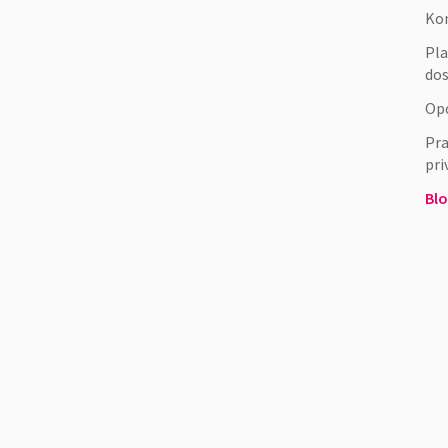
Ko
Pla
do
Opć
Pra
pri
Bl