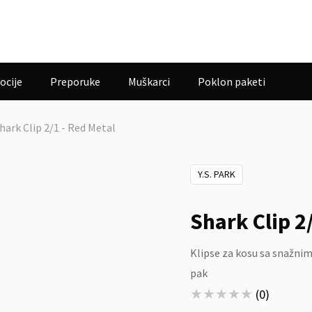
ocije
Preporuke
Muškarci
Poklon paketi
hark Clip 2/1 - Red Metal
Y.S. PARK
Shark Clip 2
Klipse za kosu sa snažni
pak
★★★★★
★★★★★
(
0
)