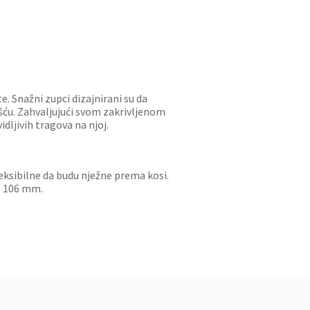
e. Snažni zupci dizajnirani su da
ošću. Zahvaljujući svom zakrivljenom
dljivih tragova na njoj.
leksibilne da budu nježne prema kosi.
je 106 mm.