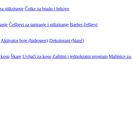
a stiliziranje
Četke za bradu i brkove
vanje
Češljevi za tapiranje i stiliziranje
Barber češljevi
Aktivator boje (hidrogen)
Dekolorant (blanš)
 kosu
Škare
Uvijači za kosu
Zaštitni i jednokratni program
Mašinice za 