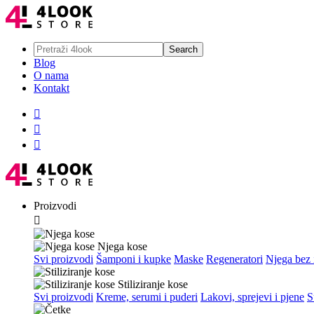
Blog
O nama
Kontakt



Proizvodi

Njega kose
Svi proizvodi
Šamponi i kupke
Maske
Regeneratori
Njega bez 
Stiliziranje kose
Svi proizvodi
Kreme, serumi i puderi
Lakovi, sprejevi i pjene
S