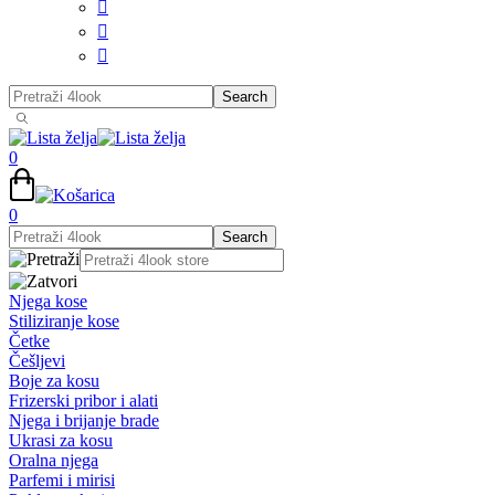



0
0
Njega kose
Stiliziranje kose
Četke
Češljevi
Boje za kosu
Frizerski pribor i alati
Njega i brijanje brade
Ukrasi za kosu
Oralna njega
Parfemi i mirisi