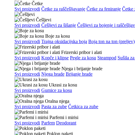
Četke
Svi proizvodi
Četke za raščešljavanje
Četke za feniranje
Četke z
Češljevi
Svi proizvodi
Češljevi za šišanje
Češljevi za bojenje i raščešlja
Boje za kosu
Svi proizvodi
Trajna oksidacijska boja
Boja ton na ton (preljev)
Frizerski pribor i alati
Svi proizvodi
Kopče i klipse
Pegle za kosu
Steampod
Sušila za
Njega i brijanje brade
Svi proizvodi
Njega brade
Brijanje brade
Ukrasi za kosu
Svi proizvodi
Gumice za kosu
Oralna njega
Svi proizvodi
Pasta za zube
Četkica za zube
Parfemi i mirisi
Svi proizvodi
Parfem
Deodorant
Poklon paketi