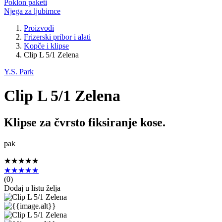
Poklon paketi
Njega za ljubimce
Proizvodi
Frizerski pribor i alati
Kopče i klipse
Clip L 5/1 Zelena
Y.S. Park
Clip L 5/1 Zelena
Klipse za čvrsto fiksiranje kose.
pak
★★★★★
★★★★★
(
0
)
Dodaj u listu želja