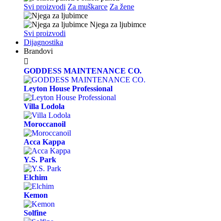
Svi proizvodi
Za muškarce
Za žene
Njega za ljubimce
Svi proizvodi
Dijagnostika
Brandovi

GODDESS MAINTENANCE CO.
Leyton House Professional
Villa Lodola
Moroccanoil
Acca Kappa
Y.S. Park
Elchim
Kemon
Solfine