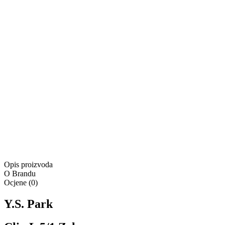
Dodaj u košaricu
Proizvod je u košarici
Kontaktirajte nas
Besplatna dostava za narudžbe u iznosu od minimalno
55,00 €
Besplatna dostava
Isporuka:
Dostupno odmah
Isporuka:
Pošaljite upit
Ponuda vrijedi samo na
www.4lookstore.com
i ne kumulira s
Opis proizvoda
O Brandu
Ocjene
(
0
)
Y.S. Park