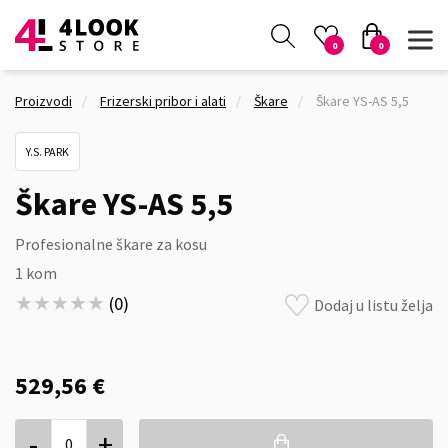
0
0
Proizvodi
Frizerski pribor i alati
Škare
Škare YS-AS 5,5
Y.S. PARK
Škare YS-AS 5,5
Profesionalne škare za kosu
1 kom
★★★★★
★★★★★
(
0
)
Dodaj u listu želja
529,56 €
-
+
0