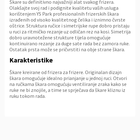
Škare su definitivno najvažniji alat svakog frizera.
Olakšajte svoj rad i podignite kvalitetu vaših usluga
korištenjem YS Park profesionalnih frizerskih škara
izrađenih od visoko kvalitetnog čelika i iznimno čvrste
oštrice. Struktura ručice i simetrijske rupe dobro pristaju
u ruci za ritmičko rezanje uz odličan rez na kosi. Simetrija
dobro uravnotežene strukture tijela omogućuje
kontinuirano rezanje za duge sate rada bez zamora ruke.
Ostatak prsta može se pričvrstiti na obje strane škara.
Karakteristike
Škare kreirane od frizera za frizere. Originalan dizajn
škara omogućuje idealno prianjanje u jednoj ruci. Otvori
na ručkama škara omogućuju ventiliranje zraka kako se
ruke ne bi znojile, a time se sprječava da škare kliznu iz
ruku tokom rada.