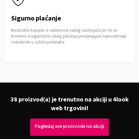
Sigurno plaćanje
Bezbrižno kupujte iz udobnosti vašeg naslonjača jer mi se
brinemo o sigurnosti vašeg plaćanja primjenjujući najmodernije
standarde u zaštiti podataka.
38 proizvod(a) je trenutno na akciji u 4look
web trgovini!
Pogledaj sve proizvode na akciji