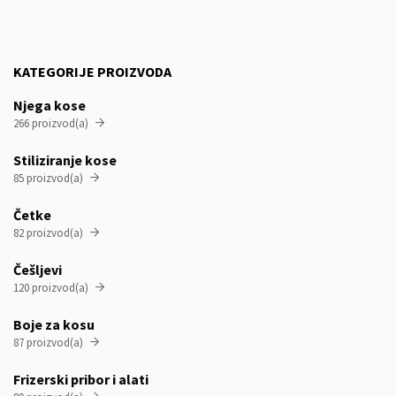
KATEGORIJE PROIZVODA
Njega kose
266 proizvod(a)

Stiliziranje kose
85 proizvod(a)

Četke
82 proizvod(a)

Češljevi
120 proizvod(a)

Boje za kosu
87 proizvod(a)

Frizerski pribor i alati