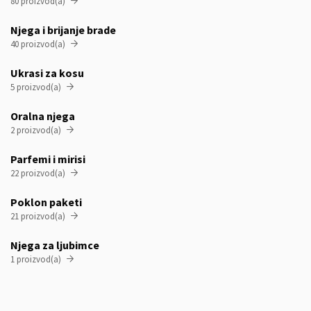
80 proizvod(a)

Njega i brijanje brade
40 proizvod(a)

Ukrasi za kosu
5 proizvod(a)

Oralna njega
2 proizvod(a)

Parfemi i mirisi
22 proizvod(a)

Poklon paketi
21 proizvod(a)

Njega za ljubimce
1 proizvod(a)
