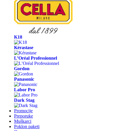
K18
Kérastase
L’Oréal Professionnel
Gordon
Panasonic
Labor Pro
Dark Stag
Promocije
Preporuke
Muškarci
Poklon paketi