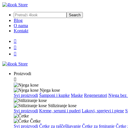
Blog
O nama
Kontakt



Proizvodi

Njega kose
Svi proizvodi
Šamponi i kupke
Maske
Regeneratori
Njega bez 
Stiliziranje kose
Svi proizvodi
Kreme, serumi i puderi
Lakovi, sprejevi i pjene
S
Četke
Svi proizvodi
Četke za raščešljavanje
Četke za feniranje
Četke z