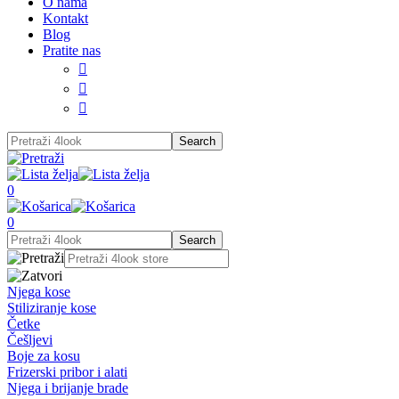
O nama
Kontakt
Blog
Pratite nas



0
0
Njega kose
Stiliziranje kose
Četke
Češljevi
Boje za kosu
Frizerski pribor i alati
Njega i brijanje brade