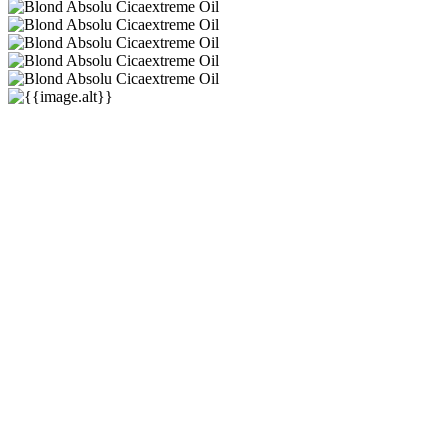
Kérastase
Blond Absolu
★★★★★
★★★★★
(
1
)
57,00 €
57,00 €
-0%
(min.
0
kom.)