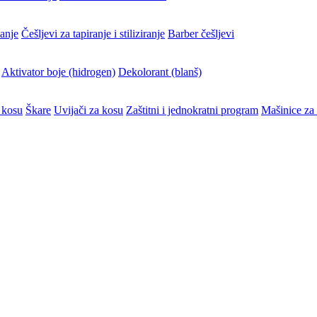
vanje
Češljevi za tapiranje i stiliziranje
Barber češljevi
Aktivator boje (hidrogen)
Dekolorant (blanš)
 kosu
Škare
Uvijači za kosu
Zaštitni i jednokratni program
Mašinice za 