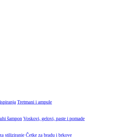
ispiranja
Tretmani i ampule
uhi šampon
Voskovi, gelovi, paste i pomade
a stiliziranje
Četke za bradu i brkove