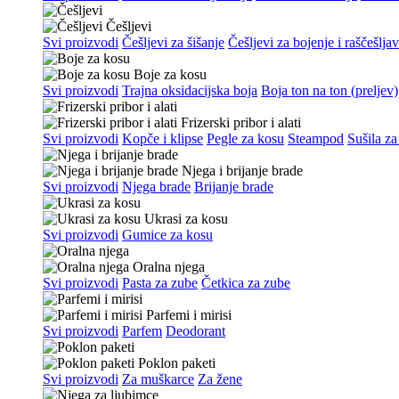
Češljevi
Svi proizvodi
Češljevi za šišanje
Češljevi za bojenje i raščešlja
Boje za kosu
Svi proizvodi
Trajna oksidacijska boja
Boja ton na ton (preljev)
Frizerski pribor i alati
Svi proizvodi
Kopče i klipse
Pegle za kosu
Steampod
Sušila za
Njega i brijanje brade
Svi proizvodi
Njega brade
Brijanje brade
Ukrasi za kosu
Svi proizvodi
Gumice za kosu
Oralna njega
Svi proizvodi
Pasta za zube
Četkica za zube
Parfemi i mirisi
Svi proizvodi
Parfem
Deodorant
Poklon paketi
Svi proizvodi
Za muškarce
Za žene