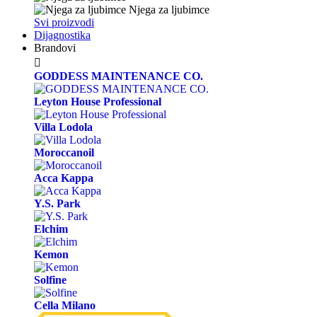
Njega za ljubimce
Svi proizvodi
Dijagnostika
Brandovi

GODDESS MAINTENANCE CO.
Leyton House Professional
Villa Lodola
Moroccanoil
Acca Kappa
Y.S. Park
Elchim
Kemon
Solfine
Cella Milano