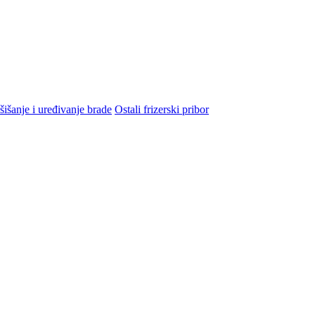
šišanje i uređivanje brade
Ostali frizerski pribor