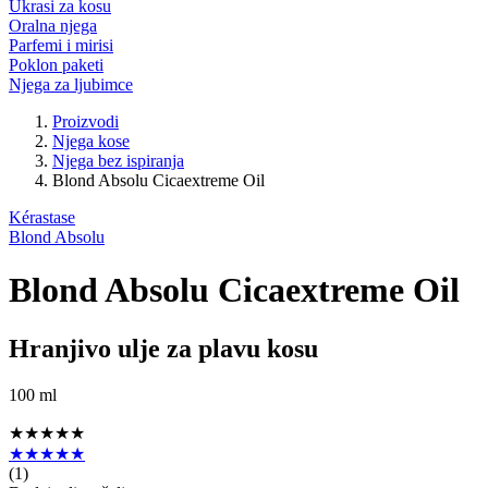
Ukrasi za kosu
Oralna njega
Parfemi i mirisi
Poklon paketi
Njega za ljubimce
Proizvodi
Njega kose
Njega bez ispiranja
Blond Absolu Cicaextreme Oil
Kérastase
Blond Absolu
Blond Absolu Cicaextreme Oil
Hranjivo ulje za plavu kosu
100 ml
★★★★★
★★★★★
(
1
)