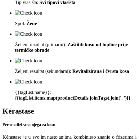
Tip vlasišta:
Svi tipovi vlasišta
Spol:
Žene
Željeni rezultat (primarni):
Zaštititi kosu od topline prije
termičke obrade
Željeni rezultat (sekundarni):
Revitalizirana i čvrsta kosa
{{tagList.name}}:
{{tagList.items.map(productDetails.joinTags).join(', ')}}
Kérastase
Personalizirana njega za kosu
Kérastase je u svojim nastojanjima kombinirao znanje o frizerima i