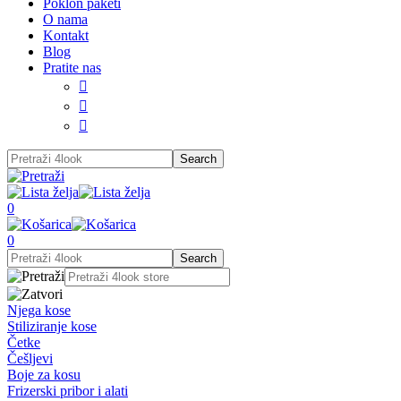
Poklon paketi
O nama
Kontakt
Blog
Pratite nas



0
0
Njega kose
Stiliziranje kose
Četke
Češljevi
Boje za kosu
Frizerski pribor i alati