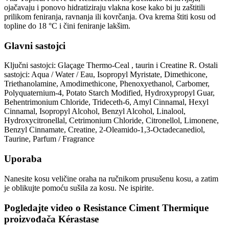
ojačavaju i ponovo hidratiziraju vlakna kose kako bi ju zaštitili
prilikom feniranja, ravnanja ili kovrčanja. Ova krema štiti kosu od
topline do 18 °C i čini feniranje lakšim.
Glavni sastojci
Ključni sastojci: Glaçage Thermo-Ceal , taurin i Creatine R. Ostali
sastojci: Aqua / Water / Eau, Isopropyl Myristate, Dimethicone,
Triethanolamine, Amodimethicone, Phenoxyethanol, Carbomer,
Polyquaternium-4, Potato Starch Modified, Hydroxypropyl Guar,
Behentrimonium Chloride, Trideceth-6, Amyl Cinnamal, Hexyl
Cinnamal, Isopropyl Alcohol, Benzyl Alcohol, Linalool,
Hydroxycitronellal, Cetrimonium Chloride, Citronellol, Limonene,
Benzyl Cinnamate, Creatine, 2-Oleamido-1,3-Octadecanediol,
Taurine, Parfum / Fragrance
Uporaba
Nanesite kosu veličine oraha na ručnikom prusušenu kosu, a zatim
je oblikujte pomoću sušila za kosu. Ne ispirite.
Pogledajte video o
Resistance Ciment Thermique
proizvođača
Kérastase