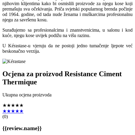
njihovim klijentima kako bi osmislili proizvode za njegu kose koji
premašuju sva očekivanja. Priča svjetski popularnog brenda počinje
od 1964. godine, od tada nude ženama i muškarcima profesionalnu
njegu za savršenu kosu.
Surađujemo sa profesionalcima i znanstvenicima, u salonu i kod
kuće, njegu kose uvijek podižu na višu razinu.
U Kérastase-u vjeruju da ne postoji jedno tumačenje ljepote već
beskonačno verzija.
Ocjena za proizvod
Resistance Ciment
Thermique
Ukupna ocjena proizvoda
★★★★★
★★★★★
(
0
)
{{review.name}}