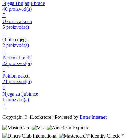
Njega i brijanje brade
40 proizvod(a)

Ukrasi za kosu
5 proizvod(a)

Oralna njega
2 proizvod(a)

Parfemi i mirisi
22 proizvod(a)

Poklon paketi
21 proizvod(a)

Njega za ljubimce
1 proizvod(a)

Copyright © 4Lookstore | Powered by
Enter Internet