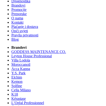
Dijagnostika
Brandovi
Promocije
Preporuke
O nama
Kontakt
Plaćanje i dostava
Opći uvjeti
Pravila privatnosti
Blog
Brandovi
GODDESS MAINTENANCE CO.
Leyton House Professional
Villa Lodola
Moroccanoil
Acca Kappa
Y.S. Park
Elchim
Kemon
Solfine
Cella Milano
K18
Kérastase
L’Oréal Professionnel