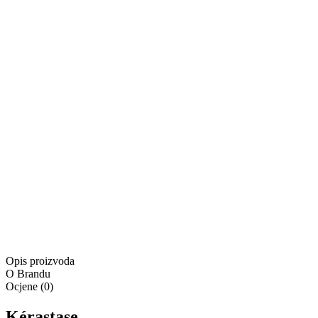
Trenutno nedostupno
Proizvod je u košarici
Kontaktirajte nas
Besplatna dostava za narudžbe u iznosu od minimalno
55,00 €
Besplatna dostava
Isporuka:
Dostupno odmah
Isporuka:
Pošaljite upit
Ponuda vrijedi samo na
www.4lookstore.com
i ne kumulira se
s drugim popustima
Opis proizvoda
O Brandu
Ocjene
(
0
)
Kérastase