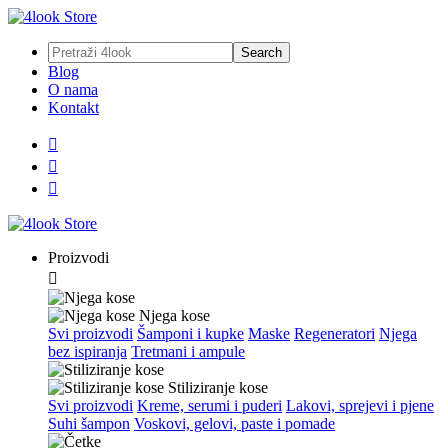
Blog
O nama
Kontakt



Proizvodi

Njega kose
Svi proizvodi
Šamponi i kupke
Maske
Regeneratori
Njega
bez ispiranja
Tretmani i ampule
Stiliziranje kose
Svi proizvodi
Kreme, serumi i puderi
Lakovi, sprejevi i pjene
Suhi šampon
Voskovi, gelovi, paste i pomade