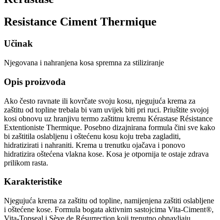
Resistance Ciment Thermique
Učinak
Njegovana i nahranjena kosa spremna za stiliziranje
Opis proizvoda
Ako često ravnate ili kovrčate svoju kosu, njegujuća krema za
zaštitu od topline trebala bi vam uvijek biti pri ruci. Priuštite svojoj
kosi obnovu uz hranjivu termo zaštitnu kremu Kérastase Résistance
Extentioniste Thermique. Posebno dizajnirana formula čini sve kako
bi zaštitila oslabljenu i oštećenu kosu koju treba zagladiti,
hidratizirati i nahraniti. Krema u trenutku ojačava i ponovo
hidratizira oštećena vlakna kose. Kosa je otpornija te ostaje zdrava
prilikom rasta.
Karakteristike
Njegujuća krema za zaštitu od topline, namijenjena zaštiti oslabljene
i oštećene kose. Formula bogata aktivnim sastojcima Vita-Ciment®,
Vita-Topseal i Sève de Résurrection koji trenutno obnavljaju,