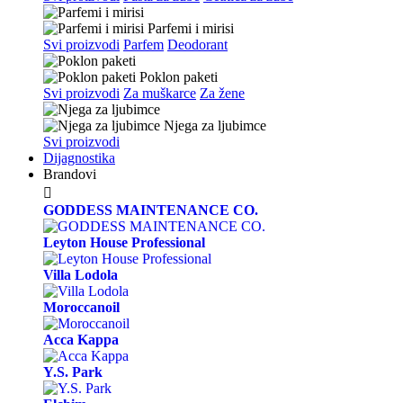
Parfemi i mirisi
Svi proizvodi
Parfem
Deodorant
Poklon paketi
Svi proizvodi
Za muškarce
Za žene
Njega za ljubimce
Svi proizvodi
Dijagnostika
Brandovi

GODDESS MAINTENANCE CO.
Leyton House Professional
Villa Lodola
Moroccanoil
Acca Kappa
Y.S. Park