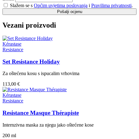
Slažem se s
Općim uvjetima poslovanja
i
Pravilima privatnosti
.
Pošalji ocjenu
Vezani proizvodi
Kérastase
Resistance
Set Resistance Holiday
Za oštećenu kosu s ispucalim vrhovima
113,00 €
Kérastase
Resistance
Resistance Masque Thérapiste
Internzivna maska za njegu jako oštećene kose
200 ml