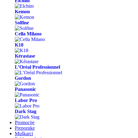
Elchim
Kemon
Solfine
Cella Milano
K18
Kérastase
L’Oréal Professionnel
Gordon
Panasonic
Labor Pro
Dark Stag
Promocije
Preporuke
Muškarci