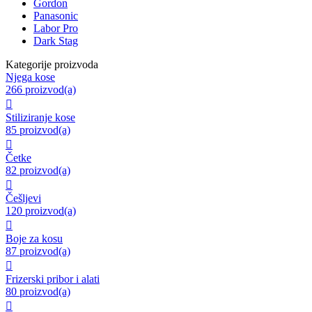
Gordon
Panasonic
Labor Pro
Dark Stag
Kategorije proizvoda
Njega kose
266 proizvod(a)

Stiliziranje kose
85 proizvod(a)

Četke
82 proizvod(a)

Češljevi
120 proizvod(a)

Boje za kosu
87 proizvod(a)

Frizerski pribor i alati
80 proizvod(a)
