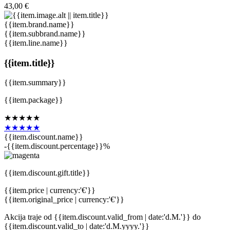
43,00 €
{{item.brand.name}}
{{item.subbrand.name}}
{{item.line.name}}
{{item.title}}
{{item.summary}}
{{item.package}}
★★★★★
★★★★★
{{item.discount.name}}
-{{item.discount.percentage}}%
{{item.discount.gift.title}}
{{item.price | currency:'€'}}
{{item.original_price | currency:'€'}}
Akcija traje
od {{item.discount.valid_from | date:'d.M.'}}
do
{{item.discount.valid_to | date:'d.M.yyyy.'}}