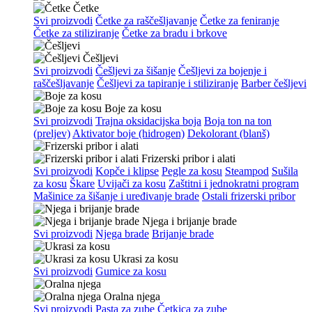
Četke
Svi proizvodi
Četke za raščešljavanje
Četke za feniranje
Četke za stiliziranje
Četke za bradu i brkove
Češljevi
Svi proizvodi
Češljevi za šišanje
Češljevi za bojenje i
raščešljavanje
Češljevi za tapiranje i stiliziranje
Barber češljevi
Boje za kosu
Svi proizvodi
Trajna oksidacijska boja
Boja ton na ton
(preljev)
Aktivator boje (hidrogen)
Dekolorant (blanš)
Frizerski pribor i alati
Svi proizvodi
Kopče i klipse
Pegle za kosu
Steampod
Sušila
za kosu
Škare
Uvijači za kosu
Zaštitni i jednokratni program
Mašinice za šišanje i uređivanje brade
Ostali frizerski pribor
Njega i brijanje brade
Svi proizvodi
Njega brade
Brijanje brade
Ukrasi za kosu
Svi proizvodi
Gumice za kosu
Oralna njega
Svi proizvodi
Pasta za zube
Četkica za zube