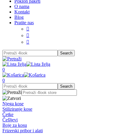
Poklon paketi
O nama
Kontakt
Blog
Pratite nas



0
0
Njega kose
Stiliziranje kose
Četke
Češljevi
Boje za kosu
Frizerski pribor i alati