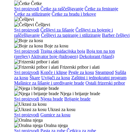
Četke
Svi proizvodi
Četke za raščešljavanje
Četke za feniranje
Četke za stiliziranje
Četke za bradu i brkove
Češljevi
Svi proizvodi
Češljevi za šišanje
Češljevi za bojenje i
raščešljavanje
Češljevi za tapiranje i stiliziranje
Barber češljevi
Boje za kosu
Svi proizvodi
Trajna oksidacijska boja
Boja ton na ton
(preljev)
Aktivator boje (hidrogen)
Dekolorant (blanš)
Frizerski pribor i alati
Svi proizvodi
Kopče i klipse
Pegle za kosu
Steampod
Sušila
za kosu
Škare
Uvijači za kosu
Zaštitni i jednokratni program
Mašinice za šišanje i uređivanje brade
Ostali frizerski pribor
Njega i brijanje brade
Svi proizvodi
Njega brade
Brijanje brade
Ukrasi za kosu
Svi proizvodi
Gumice za kosu
Oralna njega
Svi proizvodi
Pasta za zube
Četkica za zube