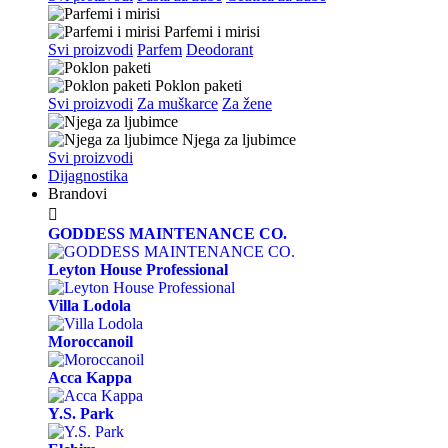
Parfemi i mirisi
Svi proizvodi
Parfem
Deodorant
Poklon paketi
Svi proizvodi
Za muškarce
Za žene
Njega za ljubimce
Svi proizvodi
Dijagnostika
Brandovi

GODDESS MAINTENANCE CO.
Leyton House Professional
Villa Lodola
Moroccanoil
Acca Kappa
Y.S. Park