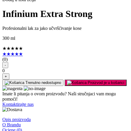
Infinium Extra Strong
Profesionalni lak za jako učvršćivanje kose
300 ml
★★★★★
★★★★★
(
0
)
-
0
+
Trenutno nedostupno
Proizvod je u košarici
Imate li pitanja o ovom proizvodu? Naši stručnjaci vam mogu
pomoći!
Kontaktirajte nas
Opis proizvoda
O Brandu
Ocjene
(
0
)