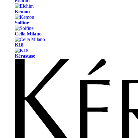
Elchim
Kemon
Solfine
Cella Milano
K18
Kérastase