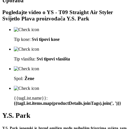
Uporaba
Pogledajte video o
YS - T09 Straight Air Styler
Svijetlo Plava
proizvođača
Y.S. Park
Tip kose:
Svi tipovi kose
Tip vlasišta:
Svi tipovi vlasišta
Spol:
Žene
{{tagList.name}}:
{{tagList.items.map(productDetails.joinTags).join(', ')}}
Y.S. Park
Y.S. Park japanski je brend omiljen među najboljim frizerima svijeta zato