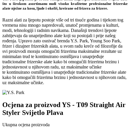
što u širokom asortimanu nudi visoko kvalitetne profesionalne frizerske
alate nježne za kosu, ljude i okoliš, kreirane od frizera za frizere.
Razni alati za ljepotu postoje više od tri tisuće godina i tijekom tog
vremena nisu mnogo napredovali, unatoč promjenama u kulturi,
modi, tehnologiji i radnim navikama. Današnji trendovi ljepote
zahtijevaju da unaprijedimo alate koji su postojali i prije našeg
rođenja. Upravo zato osnivač brenda Y.S. Park, Young Soo Park,
frizer i dizajner frizerskih alata, u svom radu kreće od filozofije da
svi proizvodi moraju omogućiti frizerima maksimalne rezultate uz
minimalan trud te kontinuirano osmišljava i unaprjeđuje
tradicionalne frizerske alate kako bi omogućili frizerima brzinu i
jednostavnost u njihovom radu, uz maksimalne učinke
te kontinuirano osmišljava i unaprjeđuje tradicionalne frizerske alate
kako bi omogućili frizerima brzinu i jednostavnost u njihovom radu,
uz maksimalne učinke.
Ocjena za proizvod
YS - T09 Straight Air
Styler Svijetlo Plava
Ukupna ocjena proizvoda