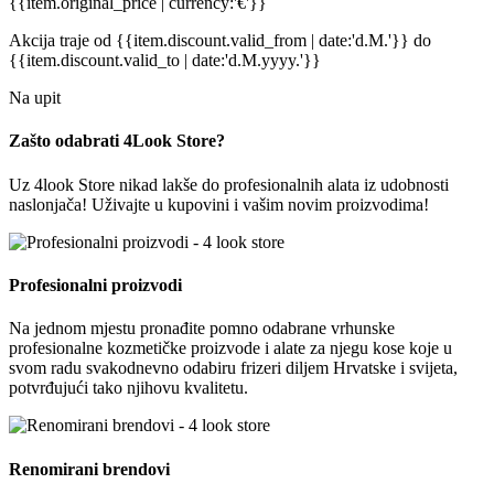
{{item.original_price | currency:'€'}}
Akcija traje
od {{item.discount.valid_from | date:'d.M.'}}
do
{{item.discount.valid_to | date:'d.M.yyyy.'}}
Na upit
Zašto odabrati 4Look Store?
Uz 4look Store nikad lakše do profesionalnih alata iz udobnosti
naslonjača! Uživajte u kupovini i vašim novim proizvodima!
Profesionalni proizvodi
Na jednom mjestu pronađite pomno odabrane vrhunske
profesionalne kozmetičke proizvode i alate za njegu kose koje u
svom radu svakodnevno odabiru frizeri diljem Hrvatske i svijeta,
potvrđujući tako njihovu kvalitetu.
Renomirani brendovi