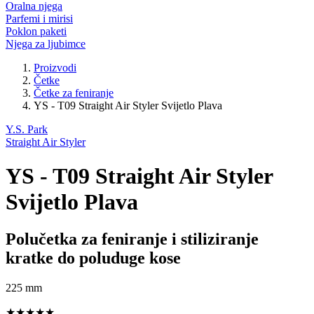
Oralna njega
Parfemi i mirisi
Poklon paketi
Njega za ljubimce
Proizvodi
Četke
Četke za feniranje
YS - T09 Straight Air Styler Svijetlo Plava
Y.S. Park
Straight Air Styler
YS - T09 Straight Air Styler
Svijetlo Plava
Polučetka za feniranje i stiliziranje
kratke do poluduge kose
225 mm
★★★★★