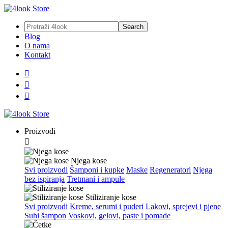
Blog
O nama
Kontakt



Proizvodi

Njega kose
Svi proizvodi
Šamponi i kupke
Maske
Regeneratori
Njega
bez ispiranja
Tretmani i ampule
Stiliziranje kose
Svi proizvodi
Kreme, serumi i puderi
Lakovi, sprejevi i pjene
Suhi šampon
Voskovi, gelovi, paste i pomade