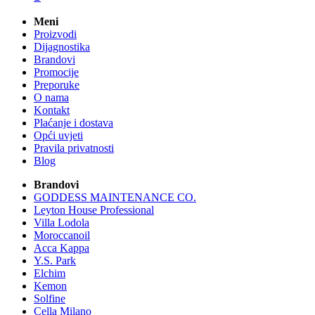
Meni
Proizvodi
Dijagnostika
Brandovi
Promocije
Preporuke
O nama
Kontakt
Plaćanje i dostava
Opći uvjeti
Pravila privatnosti
Blog
Brandovi
GODDESS MAINTENANCE CO.
Leyton House Professional
Villa Lodola
Moroccanoil
Acca Kappa
Y.S. Park
Elchim
Kemon
Solfine
Cella Milano