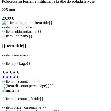
Polučetka za feniranje i stiliziranje kratke do poluduge kose
225 mm
20,00 €
{{item.brand.name}}
{{item.subbrand.name}}
{{item.line.name}}
{{item.title}}
{{item.summary}}
{{item.package}}
★★★★★
★★★★★
{{item.discount.name}}
-{{item.discount.percentage}}%
{{item.discount.gift.title}}
{{item.price | currency:'€'}}