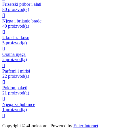
Frizerski pribor i alati
80 proizvod(a)

Njega i brijanje brade
40 proizvod(a)

Ukrasi za kosu
5 proizvod(a)

Oralna njega
2 proizvod(a)

Parfemi i mirisi
22 proizvod(a)

Poklon paketi
21 proizvod(a)

Njega za ljubimce
1 proizvod(a)

Copyright © 4Lookstore | Powered by
Enter Internet