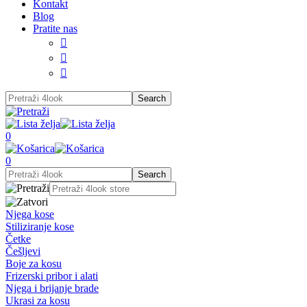
Kontakt
Blog
Pratite nas



0
0
Njega kose
Stiliziranje kose
Četke
Češljevi
Boje za kosu
Frizerski pribor i alati
Njega i brijanje brade
Ukrasi za kosu