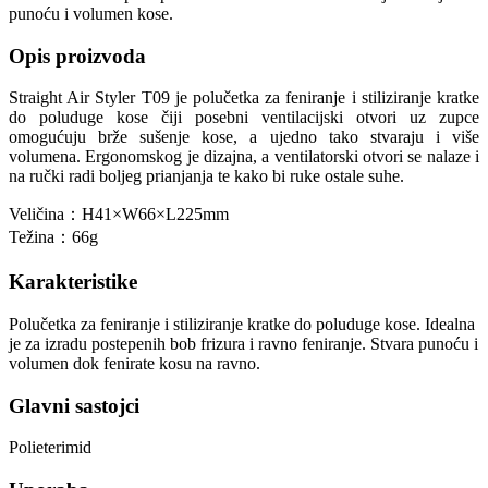
punoću i volumen kose.
Opis proizvoda
Straight Air Styler T09 je polučetka za feniranje i stiliziranje kratke
do poluduge kose čiji posebni ventilacijski otvori uz zupce
omogućuju brže sušenje kose, a ujedno tako stvaraju i više
volumena. Ergonomskog je dizajna, a ventilatorski otvori se nalaze i
na ručki radi boljeg prianjanja te kako bi ruke ostale suhe.
Veličina：H41×W66×L225mm
Težina：66g
Karakteristike
Polučetka za feniranje i stiliziranje kratke do poluduge kose. Idealna
je za izradu postepenih bob frizura i ravno feniranje. Stvara punoću i
volumen dok fenirate kosu na ravno.
Glavni sastojci
Polieterimid