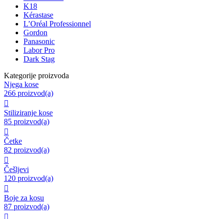
K18
Kérastase
L’Oréal Professionnel
Gordon
Panasonic
Labor Pro
Dark Stag
Kategorije proizvoda
Njega kose
266 proizvod(a)

Stiliziranje kose
85 proizvod(a)

Četke
82 proizvod(a)

Češljevi
120 proizvod(a)

Boje za kosu
87 proizvod(a)
