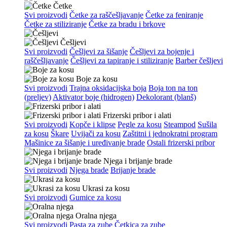
Četke
Svi proizvodi
Četke za raščešljavanje
Četke za feniranje
Četke za stiliziranje
Četke za bradu i brkove
Češljevi
Svi proizvodi
Češljevi za šišanje
Češljevi za bojenje i
raščešljavanje
Češljevi za tapiranje i stiliziranje
Barber češljevi
Boje za kosu
Svi proizvodi
Trajna oksidacijska boja
Boja ton na ton
(preljev)
Aktivator boje (hidrogen)
Dekolorant (blanš)
Frizerski pribor i alati
Svi proizvodi
Kopče i klipse
Pegle za kosu
Steampod
Sušila
za kosu
Škare
Uvijači za kosu
Zaštitni i jednokratni program
Mašinice za šišanje i uređivanje brade
Ostali frizerski pribor
Njega i brijanje brade
Svi proizvodi
Njega brade
Brijanje brade
Ukrasi za kosu
Svi proizvodi
Gumice za kosu
Oralna njega
Svi proizvodi
Pasta za zube
Četkica za zube