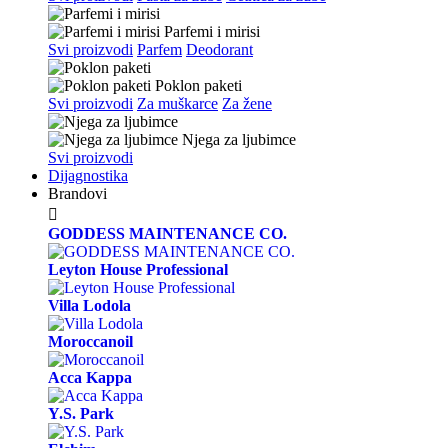
Parfemi i mirisi
Svi proizvodi
Parfem
Deodorant
Poklon paketi
Svi proizvodi
Za muškarce
Za žene
Njega za ljubimce
Svi proizvodi
Dijagnostika
Brandovi

GODDESS MAINTENANCE CO.
Leyton House Professional
Villa Lodola
Moroccanoil
Acca Kappa
Y.S. Park