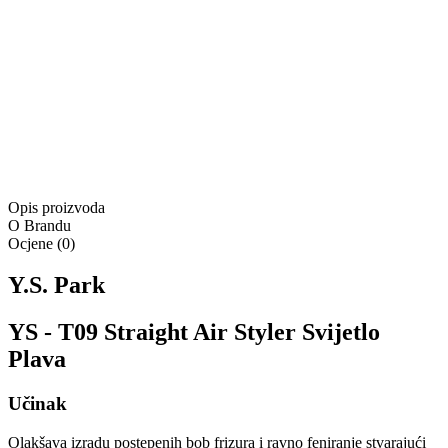
Isporuka:
Dostupno odmah
Isporuka:
Pošaljite upit
Ponuda vrijedi samo na
www.4lookstore.com
i ne kumulira se
s drugim popustima
Opis proizvoda
O Brandu
Ocjene
(
0
)
Y.S. Park
YS - T09 Straight Air Styler Svijetlo
Plava
Učinak
Olakšava izradu postepenih bob frizura i ravno feniranje stvarajući