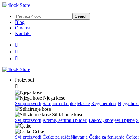
Blog
O nama
Kontakt



Proizvodi

Njega kose
Svi proizvodi
Šamponi i kupke
Maske
Regeneratori
Njega bez 
Stiliziranje kose
Svi proizvodi
Kreme, serumi i puderi
Lakovi, sprejevi i pjene
S
Četke
Svi proizvodi
Četke za raščešljavanje
Četke za feniranje
Četke z