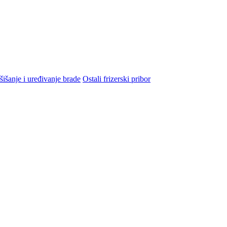
šišanje i uređivanje brade
Ostali frizerski pribor