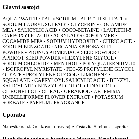
Glavni sastojci
AQUA / WATER / EAU • SODIUM LAURETH SULFATE •
SODIUM LAURYL SULFATE • GLYCERIN • COCAMIDE
MEA • SALICYLIC ACID • COCO-BETAINE • LAURETH-5
CARBOXYLIC ACID • ACRYLATES COPOLYMER •
COCAMIDE MIPA • SODIUM HYDROXIDE • CITRIC ACID •
SODIUM BENZOATE • ARGANIA SPINOSA SHELL
POWDER • PRUNUS ARMENIACA SEED POWDER /
APRICOT SEED POWDER • HEXYLENE GLYCOL •
SODIUM CHLORIDE • MENTHOL • POLYQUATERNIUM-10
• ISOPROPYL MYRISTATE • PEG-55 PROPYLENE GLYCOL
OLEATE • PROPYLENE GLYCOL • LIMONENE •
SQUALANE • CAPRYLOYL SALICYLIC ACID • BENZYL
SALICYLATE • BENZYL ALCOHOL • LINALOOL •
CITRONELLOL • CITRAL • GERANIOL • ARTEMISIA
UMBELLIFORMIS FLOWER EXTRACT • POTASSIUM
SORBATE • PARFUM / FRAGRANCE
Uporaba
Nanesite na vlažnu kosu i umasirajte. Ostavite 5 minuta. Isperite.
Pogledajte video o
Symbiose Masque Revitalisant