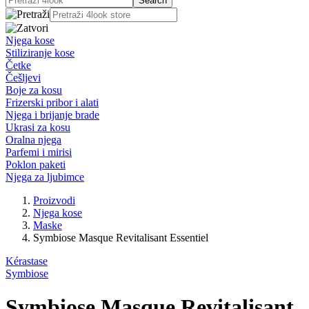
Njega kose
Stiliziranje kose
Četke
Češljevi
Boje za kosu
Frizerski pribor i alati
Njega i brijanje brade
Ukrasi za kosu
Oralna njega
Parfemi i mirisi
Poklon paketi
Njega za ljubimce
Proizvodi
Njega kose
Maske
Symbiose Masque Revitalisant Essentiel
Kérastase
Symbiose
Symbiose Masque Revitalisant