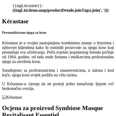
{{tagList.name}}:
{{tagList.items.map(productDetails.joinTags).join(', ')}}
Kérastase
Personalizirana njega za kosu
Kérastase je u svojim nastojanjima kombinirao znanje o frizerima i
njihovim klijentima kako bi osmislili proizvode za njegu kose koji
premašuju sva očekivanja. Priča svjetski popularnog brenda počinje
od 1964. godine, od tada nude ženama i muškarcima profesionalnu
njegu za savršenu kosu.
Surađujemo sa profesionalcima i znanstvenicima, u salonu i kod
kuće, njegu kose uvijek podižu na višu razinu.
U Kérastase-u vjeruju da ne postoji jedno tumačenje ljepote već
beskonačno verzija.
Ocjena za proizvod
Symbiose Masque
Revitalisant Essentiel