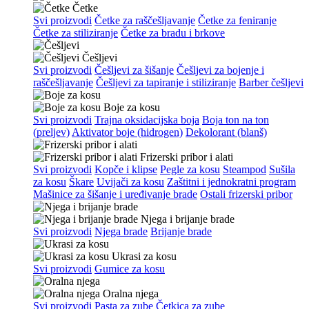
Četke
Svi proizvodi
Četke za raščešljavanje
Četke za feniranje
Četke za stiliziranje
Četke za bradu i brkove
Češljevi
Svi proizvodi
Češljevi za šišanje
Češljevi za bojenje i
raščešljavanje
Češljevi za tapiranje i stiliziranje
Barber češljevi
Boje za kosu
Svi proizvodi
Trajna oksidacijska boja
Boja ton na ton
(preljev)
Aktivator boje (hidrogen)
Dekolorant (blanš)
Frizerski pribor i alati
Svi proizvodi
Kopče i klipse
Pegle za kosu
Steampod
Sušila
za kosu
Škare
Uvijači za kosu
Zaštitni i jednokratni program
Mašinice za šišanje i uređivanje brade
Ostali frizerski pribor
Njega i brijanje brade
Svi proizvodi
Njega brade
Brijanje brade
Ukrasi za kosu
Svi proizvodi
Gumice za kosu
Oralna njega
Svi proizvodi
Pasta za zube
Četkica za zube