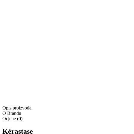
Trenutno nedostupno
Proizvod je u košarici
Kontaktirajte nas
Besplatna dostava za narudžbe u iznosu od minimalno
55,00 €
Besplatna dostava
Isporuka:
Dostupno odmah
Isporuka:
Pošaljite upit
Ponuda vrijedi samo na
www.4lookstore.com
i ne kumulira se
s drugim popustima
Opis proizvoda
O Brandu
Ocjene
(
0
)
Kérastase