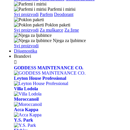
Parfemi i mirisi
Svi proizvodi
Parfem
Deodorant
Poklon paketi
Svi proizvodi
Za muškarce
Za žene
Njega za ljubimce
Svi proizvodi
Dijagnostika
Brandovi

GODDESS MAINTENANCE CO.
Leyton House Professional
Villa Lodola
Moroccanoil
Acca Kappa
Y.S. Park