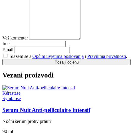
Vaš komentar
Ime
Email
Slažem se s
Općim uvjetima poslovanja
i
Pravilima privatnosti
.
Pošalji ocjenu
Vezani proizvodi
Kérastase
Symbiose
Serum Nuit Anti-pelliculaire Intensif
Noćni serum protiv prhuti
90 ml