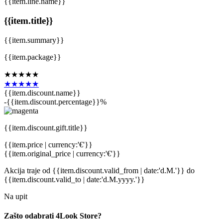
{{item.line.name}}
{{item.title}}
{{item.summary}}
{{item.package}}
★★★★★
★★★★★
{{item.discount.name}}
-{{item.discount.percentage}}%
{{item.discount.gift.title}}
{{item.price | currency:'€'}}
{{item.original_price | currency:'€'}}
Akcija traje
od {{item.discount.valid_from | date:'d.M.'}}
do
{{item.discount.valid_to | date:'d.M.yyyy.'}}
Na upit
Zašto odabrati 4Look Store?