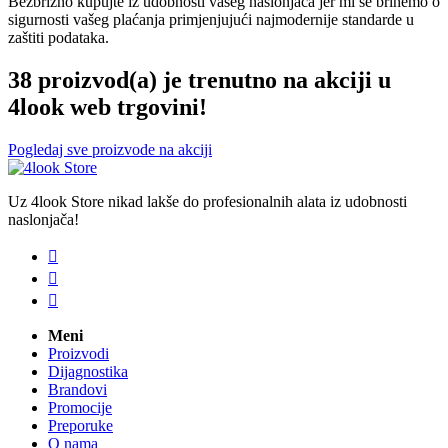
Bezbrižno kupujte iz udobnosti vašeg naslonjača jer mi se brinemo o
sigurnosti vašeg plaćanja primjenjujući najmodernije standarde u
zaštiti podataka.
38 proizvod(a) je trenutno na akciji u
4look web trgovini!
Pogledaj sve proizvode na akciji
Uz 4look Store nikad lakše do profesionalnih alata iz udobnosti
naslonjača!



Meni
Proizvodi
Dijagnostika
Brandovi
Promocije
Preporuke
O nama