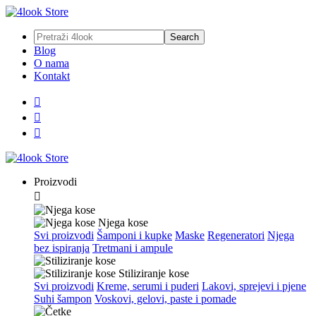
Blog
O nama
Kontakt



Proizvodi

Njega kose
Svi proizvodi
Šamponi i kupke
Maske
Regeneratori
Njega
bez ispiranja
Tretmani i ampule
Stiliziranje kose
Svi proizvodi
Kreme, serumi i puderi
Lakovi, sprejevi i pjene
Suhi šampon
Voskovi, gelovi, paste i pomade