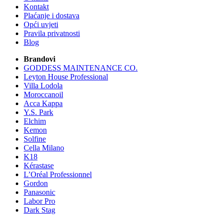
Kontakt
Plaćanje i dostava
Opći uvjeti
Pravila privatnosti
Blog
Brandovi
GODDESS MAINTENANCE CO.
Leyton House Professional
Villa Lodola
Moroccanoil
Acca Kappa
Y.S. Park
Elchim
Kemon
Solfine
Cella Milano
K18
Kérastase
L’Oréal Professionnel
Gordon
Panasonic
Labor Pro
Dark Stag