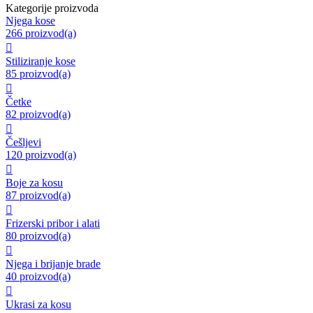
Kategorije proizvoda
Njega kose
266 proizvod(a)

Stiliziranje kose
85 proizvod(a)

Četke
82 proizvod(a)

Češljevi
120 proizvod(a)

Boje za kosu
87 proizvod(a)

Frizerski pribor i alati
80 proizvod(a)

Njega i brijanje brade
40 proizvod(a)

Ukrasi za kosu