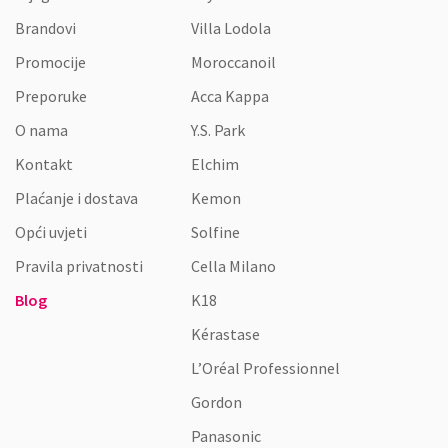
Brandovi
Villa Lodola
Promocije
Moroccanoil
Preporuke
Acca Kappa
O nama
Y.S. Park
Kontakt
Elchim
Plaćanje i dostava
Kemon
Opći uvjeti
Solfine
Pravila privatnosti
Cella Milano
Blog
K18
Kérastase
L’Oréal Professionnel
Gordon
Panasonic