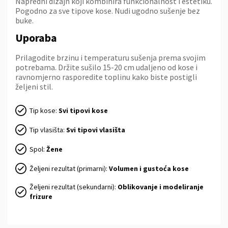
Napredni dizajn koji kombinira funkcionalnost i estetiku.
Pogodno za sve tipove kose. Nudi ugodno sušenje bez
buke.
Uporaba
Prilagodite brzinu i temperaturu sušenja prema svojim
potrebama. Držite sušilo 15-20 cm udaljeno od kose i
ravnomjerno rasporedite toplinu kako biste postigli
željeni stil.
Tip kose:
Svi tipovi kose
Tip vlasišta:
Svi tipovi vlasišta
Spol:
Žene
Željeni rezultat (primarni):
Volumen i gustoća kose
Željeni rezultat (sekundarni):
Oblikovanje i modeliranje
frizure