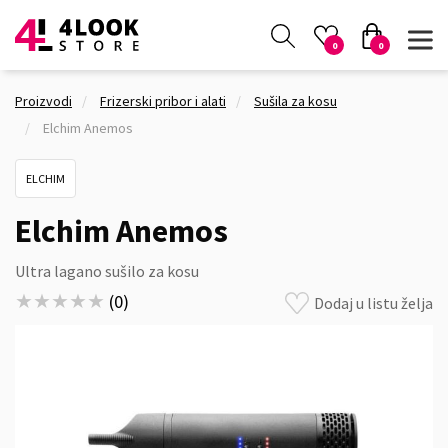
0
0
Proizvodi
Frizerski pribor i alati
Sušila za kosu
Elchim Anemos
ELCHIM
Elchim Anemos
Ultra lagano sušilo za kosu
★★★★★
★★★★★
(
0
)
Dodaj u listu želja