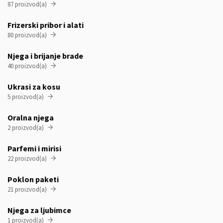
87 proizvod(a)

Frizerski pribor i alati
80 proizvod(a)

Njega i brijanje brade
40 proizvod(a)

Ukrasi za kosu
5 proizvod(a)

Oralna njega
2 proizvod(a)

Parfemi i mirisi
22 proizvod(a)

Poklon paketi
21 proizvod(a)

Njega za ljubimce
1 proizvod(a)
