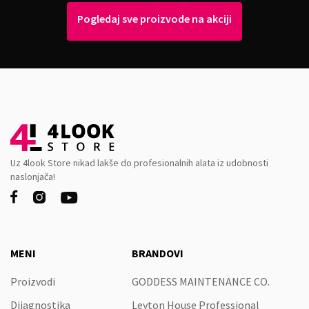
Pogledaj sve proizvode na akciji
Uz 4look Store nikad lakše do profesionalnih alata iz udobnosti
naslonjača!



MENI
BRANDOVI
Proizvodi
GODDESS MAINTENANCE CO.
Dijagnostika
Leyton House Professional