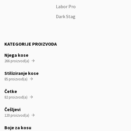
Labor Pro
Dark Stag
KATEGORIJE PROIZVODA
Njega kose
266 proizvod(a)

Stiliziranje kose
85 proizvod(a)

Četke
82 proizvod(a)

Češljevi
120 proizvod(a)

Boje za kosu