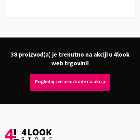
38 proizvod(a) je trenutno na akciji u 4look
web trgovini!
Pogledaj sve proizvode na akciji