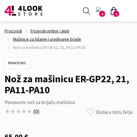
0
0
Proizvodi
Frizerski pribor i alati
Mašinice za šišanje i uređivanje brade
Nož za mašinicu ER-GP22, 21, PA11-PA10
PANASONIC
Nož za mašinicu ER-GP22, 21,
PA11-PA10
Panasonic nož za brijaču mašinicu
★★★★★
★★★★★
(
0
)
Dodaj u listu želja
65,00 €