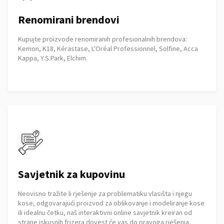
Renomirani brendovi
Kupujte proizvode renomiranih profesionalnih brendova:
Kemon, K18, Kérastase, L'Oréal Professionnel, Solfine, Acca
Kappa, Y.S.Park, Elchim.
Savjetnik za kupovinu
Neovisno tražite li rješenje za problematiku vlasišta i njegu
kose, odgovarajući proizvod za oblikovanje i modeliranje kose
ili idealnu četku, naš interaktivni online savjetnik kreiran od
strane iskusnih frizera dovest će vas do pravoga rješenja.