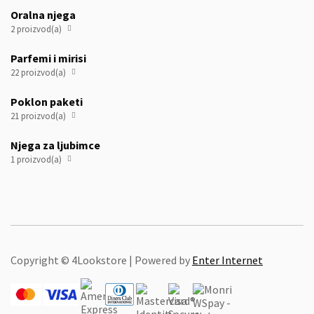
Oralna njega
2 proizvod(a)

Parfemi i mirisi
22 proizvod(a)

Poklon paketi
21 proizvod(a)

Njega za ljubimce
1 proizvod(a)

Copyright © 4Lookstore | Powered by
Enter Internet