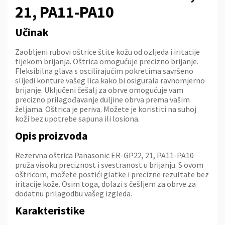
21, PA11-PA10
Učinak
Zaobljeni rubovi oštrice štite kožu od ozljeda i iritacije
tijekom brijanja. Oštrica omogućuje precizno brijanje.
Fleksibilna glava s oscilirajućim pokretima savršeno
slijedi konture vašeg lica kako bi osigurala ravnomjerno
brijanje. Uključeni češalj za obrve omogućuje vam
precizno prilagođavanje duljine obrva prema vašim
željama. Oštrica je periva. Možete je koristiti na suhoj
koži bez upotrebe sapuna ili losiona.
Opis proizvoda
Rezervna oštrica Panasonic ER-GP22, 21, PA11-PA10
pruža visoku preciznost i svestranost u brijanju. S ovom
oštricom, možete postići glatke i precizne rezultate bez
iritacije kože. Osim toga, dolazi s češljem za obrve za
dodatnu prilagodbu vašeg izgleda.
Karakteristike