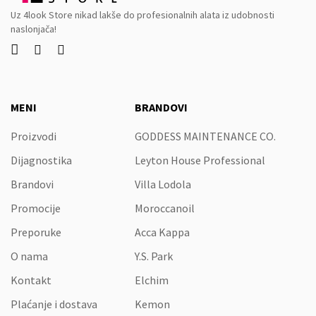
Uz 4look Store nikad lakše do profesionalnih alata iz udobnosti
naslonjača!



MENI
BRANDOVI
Proizvodi
GODDESS MAINTENANCE CO.
Dijagnostika
Leyton House Professional
Brandovi
Villa Lodola
Promocije
Moroccanoil
Preporuke
Acca Kappa
O nama
Y.S. Park
Kontakt
Elchim
Plaćanje i dostava
Kemon