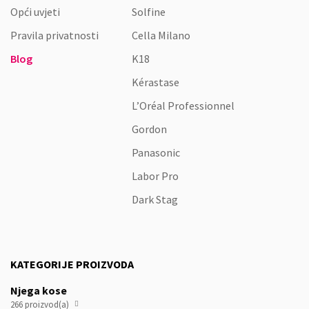
Opći uvjeti
Solfine
Pravila privatnosti
Cella Milano
Blog
K18
Kérastase
L’Oréal Professionnel
Gordon
Panasonic
Labor Pro
Dark Stag
KATEGORIJE PROIZVODA
Njega kose
266 proizvod(a)
