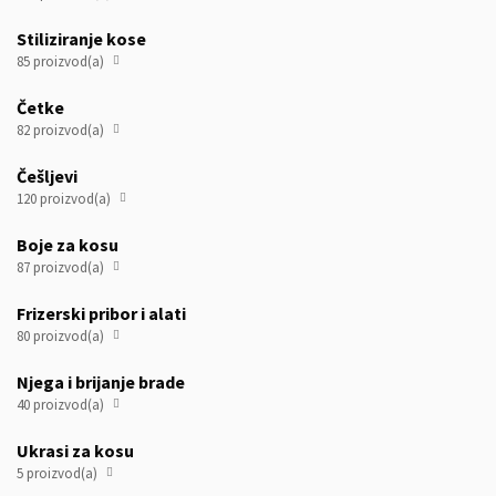
Stiliziranje kose
85 proizvod(a)

Četke
82 proizvod(a)

Češljevi
120 proizvod(a)

Boje za kosu
87 proizvod(a)

Frizerski pribor i alati
80 proizvod(a)

Njega i brijanje brade
40 proizvod(a)

Ukrasi za kosu
5 proizvod(a)
