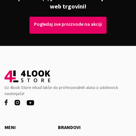
web trgovini!
Pogledaj sve proizvode na akciji
Uz 4look Store nikad lakše do profesionalnih alata iz udobnosti
naslonjača!



MENI
BRANDOVI