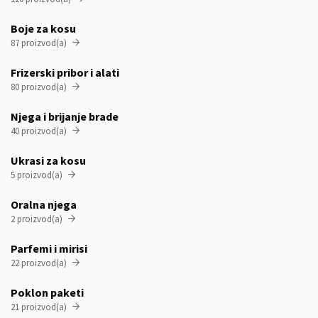
Boje za kosu
87 proizvod(a)

Frizerski pribor i alati
80 proizvod(a)

Njega i brijanje brade
40 proizvod(a)

Ukrasi za kosu
5 proizvod(a)

Oralna njega
2 proizvod(a)

Parfemi i mirisi
22 proizvod(a)

Poklon paketi
21 proizvod(a)
