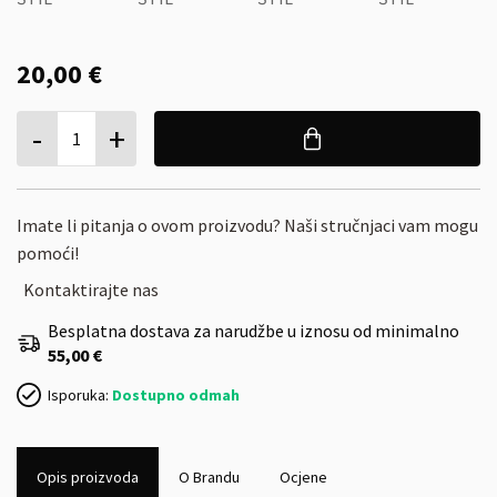
20,00 €
-
+
1
Imate li pitanja o ovom proizvodu? Naši stručnjaci vam mogu
pomoći!
Kontaktirajte nas
Besplatna dostava za narudžbe u iznosu od minimalno
55,00 €
Isporuka:
Dostupno odmah
Opis proizvoda
O Brandu
Ocjene