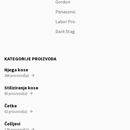
Gordon
Panasonic
Labor Pro
Dark Stag
KATEGORIJE PROIZVODA
Njega kose
266 proizvod(a)

Stiliziranje kose
85 proizvod(a)

Četke
82 proizvod(a)

Češljevi
120 proizvod(a)
