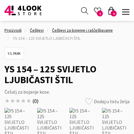
0
0
Proizvodi
Češljevi
Češljevi za bojenje i raščešljavanje
YS 154 – 125 SVIJETLO LJUBIČASTI ŠTIL
Y.S. PARK
YS 154 – 125 SVIJETLO
LJUBIČASTI ŠTIL
Češalj za bojanje kose.
★★★★★
★★★★★
(
0
)
Dodaj u listu želja