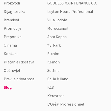
Proizvodi
GODDESS MAINTENANCE CO.
Dijagnostika
Leyton House Professional
Brandovi
Villa Lodola
Promocije
Moroccanoil
Preporuke
Acca Kappa
O nama
Y.S. Park
Kontakt
Elchim
Plaćanje i dostava
Kemon
Opći uvjeti
Solfine
Pravila privatnosti
Cella Milano
Blog
K18
Kérastase
L’Oréal Professionnel