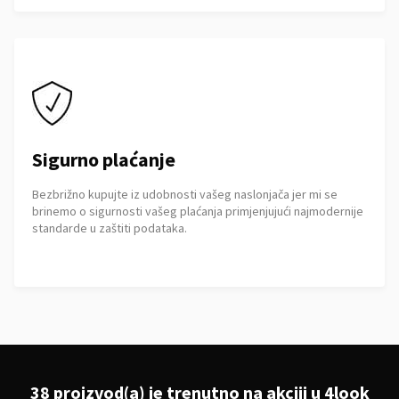
Sigurno plaćanje
Bezbrižno kupujte iz udobnosti vašeg naslonjača jer mi se
brinemo o sigurnosti vašeg plaćanja primjenjujući najmodernije
standarde u zaštiti podataka.
38 proizvod(a) je trenutno na akciji u 4look