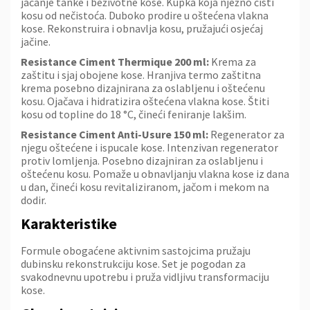
jačanje tanke i beživotne kose. Kupka koja nježno čisti
kosu od nečistoća. Duboko prodire u oštećena vlakna
kose. Rekonstruira i obnavlja kosu, pružajući osjećaj
jačine.
Resistance Ciment Thermique 200 ml:
Krema za
zaštitu i sjaj obojene kose. Hranjiva termo zaštitna
krema posebno dizajnirana za oslabljenu i oštećenu
kosu. Ojačava i hidratizira oštećena vlakna kose. Štiti
kosu od topline do 18 °C, čineći feniranje lakšim.
Resistance Ciment Anti-Usure 150 ml:
Regenerator za
njegu oštećene i ispucale kose. Intenzivan regenerator
protiv lomljenja. Posebno dizajniran za oslabljenu i
oštećenu kosu. Pomaže u obnavljanju vlakna kose iz dana
u dan, čineći kosu revitaliziranom, jačom i mekom na
dodir.
Karakteristike
Formule obogaćene aktivnim sastojcima pružaju
dubinsku rekonstrukciju kose. Set je pogodan za
svakodnevnu upotrebu i pruža vidljivu transformaciju
kose.