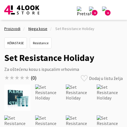
0
0
Proizvodi
Njega kose
Set Resistance Holiday
KÉRASTASE
Resistance
Set Resistance Holiday
Za oštećenu kosu s ispucalim vrhovima
★★★★★
★★★★★
(
0
)
Dodaj u listu želja