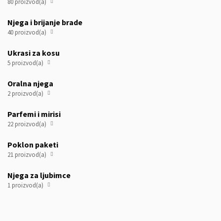
80 proizvod(a)

Njega i brijanje brade
40 proizvod(a)

Ukrasi za kosu
5 proizvod(a)

Oralna njega
2 proizvod(a)

Parfemi i mirisi
22 proizvod(a)

Poklon paketi
21 proizvod(a)

Njega za ljubimce
1 proizvod(a)
