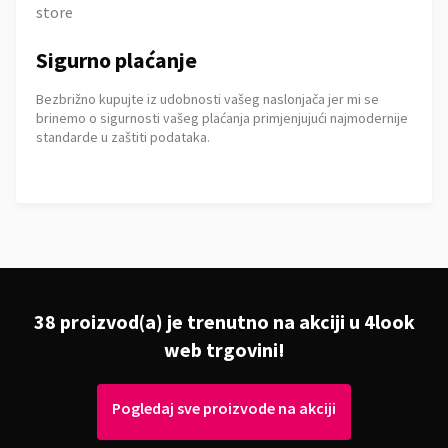
Sigurno plaćanje
Bezbrižno kupujte iz udobnosti vašeg naslonjača jer mi se
brinemo o sigurnosti vašeg plaćanja primjenjujući najmodernije
standarde u zaštiti podataka.
38 proizvod(a) je trenutno na akciji u 4look
web trgovini!
Pogledaj sve proizvode na akciji