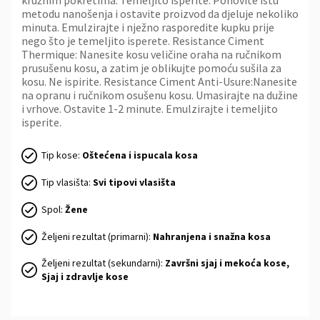
metodu nanošenja i ostavite proizvod da djeluje nekoliko
minuta. Emulzirajte i nježno rasporedite kupku prije
nego što je temeljito isperete. Resistance Ciment
Thermique: Nanesite kosu veličine oraha na ručnikom
prusušenu kosu, a zatim je oblikujte pomoću sušila za
kosu. Ne ispirite. Resistance Ciment Anti-Usure:Nanesite
na opranu i ručnikom osušenu kosu. Umasirajte na dužine
i vrhove. Ostavite 1-2 minute. Emulzirajte i temeljito
isperite.
Tip kose:
Oštećena i ispucala kosa
Tip vlasišta:
Svi tipovi vlasišta
Spol:
Žene
Željeni rezultat (primarni):
Nahranjena i snažna kosa
Željeni rezultat (sekundarni):
Završni sjaj i mekoća kose,
Sjaj i zdravlje kose