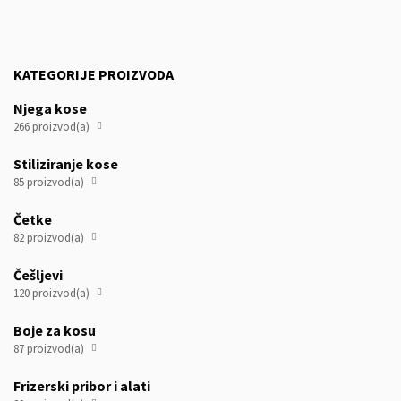
KATEGORIJE PROIZVODA
Njega kose
266 proizvod(a)

Stiliziranje kose
85 proizvod(a)

Četke
82 proizvod(a)

Češljevi
120 proizvod(a)

Boje za kosu
87 proizvod(a)

Frizerski pribor i alati