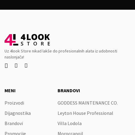
Uz 4look Store nikad lakše do profesionalnih alata iz udobnosti
naslonjača!



MENI
BRANDOVI
Proizvodi
GODDESS MAINTENANCE CO.
Dijagnostika
Leyton House Professional
Brandovi
Villa Lodola
Promocije
Moroccanoil