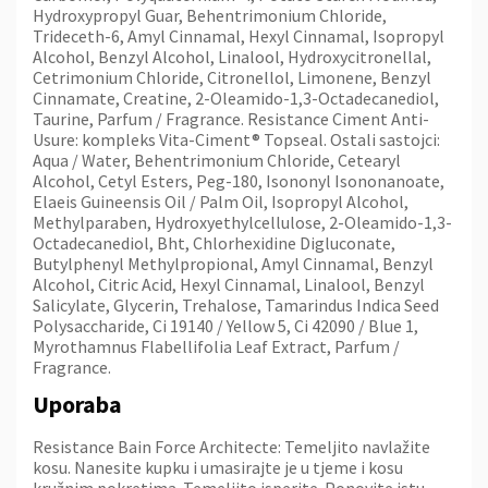
Hydroxypropyl Guar, Behentrimonium Chloride,
Trideceth-6, Amyl Cinnamal, Hexyl Cinnamal, Isopropyl
Alcohol, Benzyl Alcohol, Linalool, Hydroxycitronellal,
Cetrimonium Chloride, Citronellol, Limonene, Benzyl
Cinnamate, Creatine, 2-Oleamido-1,3-Octadecanediol,
Taurine, Parfum / Fragrance. Resistance Ciment Anti-
Usure: kompleks Vita-Ciment® Topseal. Ostali sastojci:
Aqua / Water, Behentrimonium Chloride, Cetearyl
Alcohol, Cetyl Esters, Peg-180, Isononyl Isononanoate,
Elaeis Guineensis Oil / Palm Oil, Isopropyl Alcohol,
Methylparaben, Hydroxyethylcellulose, 2-Oleamido-1,3-
Octadecanediol, Bht, Chlorhexidine Digluconate,
Butylphenyl Methylpropional, Amyl Cinnamal, Benzyl
Alcohol, Citric Acid, Hexyl Cinnamal, Linalool, Benzyl
Salicylate, Glycerin, Trehalose, Tamarindus Indica Seed
Polysaccharide, Ci 19140 / Yellow 5, Ci 42090 / Blue 1,
Myrothamnus Flabellifolia Leaf Extract, Parfum /
Fragrance.
Uporaba
Resistance Bain Force Architecte: Temeljito navlažite
kosu. Nanesite kupku i umasirajte je u tjeme i kosu
kružnim pokretima. Temeljito isperite. Ponovite istu