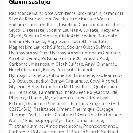
Glavni sastojci
Resistance Bain Force Architecte: pro-keratin, ceramidi i
Sève de Résurrection. Ostali sastojci: Aqua / Water,
Sodium Laureth Sulfate, Disodium Cocoamphodiacetate,
Glycol Distearate, Sodium Laureth-8 Sulfate, Hexylene
Glycol, Sodium Chloride, Citric Acid, Sodium Benzoate,
Sodium Hydroxide, Magnesium Laureth-8 Sulfate,
Magnesium Laureth Sulfate, Sodium Oleth Sulfate,
Hydroxypropyl Guar Hydroxypropyltrimonium Chloride,
Alcohol Denat., Polyquaternium-30, Salicylic Acid,
Carbomer, Magnesium Oleth Sulfate, Amyl Cinnamal,
Hexyl Cinnamal, Benzyl Alcohol, Linalool,
Hydroxycitronellal, Citronellol, Limonene, 2-Oleamido-
1,3-Octadecanediol, Benzyl Cinnamate, Cetyl Alcohol,
Glycerin, Behentrimonium Methosulfate, Quaternium-
33, Trehalose, Tamarindus Indica Seed Polysaccharide,
Phenoxyethanol, Myrothamnus Flabellifolia Leaf
Extract, Disodium Phosphate, Parfum / Fragrance (F.I.L.
C237145/1). Resistance Ciment Thermique: Glaçage
Thermo-Ceal , taurin i Creatine R. Ostali sastojci: Aqua /
Water / Eau, Isopropyl Myristate, Dimethicone,
Triethanolamine, Amodimethicone, Phenoxyethanol,
Carbomer, Polyquaternium-4, Potato Starch Modified,