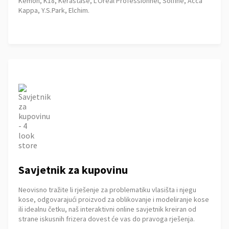
Kemon, K18, Kérastase, L'Oréal Professionnel, Solfine, Acca
Kappa, Y.S.Park, Elchim.
Savjetnik za kupovinu
Neovisno tražite li rješenje za problematiku vlasišta i njegu
kose, odgovarajući proizvod za oblikovanje i modeliranje kose
ili idealnu četku, naš interaktivni online savjetnik kreiran od
strane iskusnih frizera dovest će vas do pravoga rješenja.