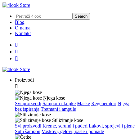
Blog
O nama
Kontakt



Proizvodi

Njega kose
Svi proizvodi
Šamponi i kupke
Maske
Regeneratori
Njega
bez ispiranja
Tretmani i ampule
Stiliziranje kose
Svi proizvodi
Kreme, serumi i puderi
Lakovi, sprejevi i pjene
Suhi šampon
Voskovi, gelovi, paste i pomade