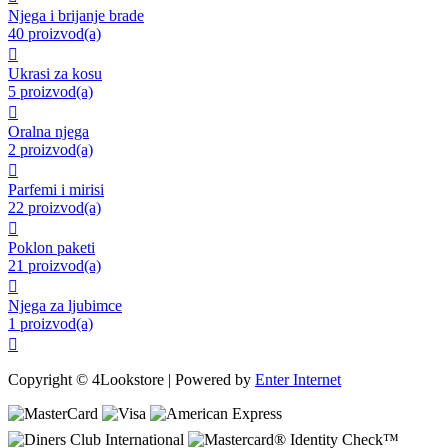
Njega i brijanje brade
40 proizvod(a)

Ukrasi za kosu
5 proizvod(a)

Oralna njega
2 proizvod(a)

Parfemi i mirisi
22 proizvod(a)

Poklon paketi
21 proizvod(a)

Njega za ljubimce
1 proizvod(a)

Copyright © 4Lookstore | Powered by
Enter Internet