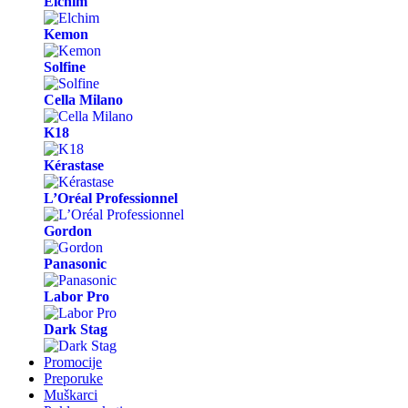
Elchim
Kemon
Solfine
Cella Milano
K18
Kérastase
L’Oréal Professionnel
Gordon
Panasonic
Labor Pro
Dark Stag
Promocije
Preporuke
Muškarci