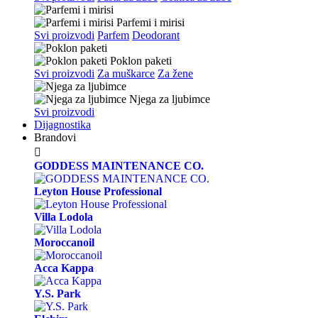
Parfemi i mirisi
Svi proizvodi
Parfem
Deodorant
Poklon paketi
Svi proizvodi
Za muškarce
Za žene
Njega za ljubimce
Svi proizvodi
Dijagnostika
Brandovi

GODDESS MAINTENANCE CO.
Leyton House Professional
Villa Lodola
Moroccanoil
Acca Kappa
Y.S. Park