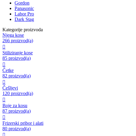
Gordon
Panasonic
Labor Pro
Dark Stag
Kategorije proizvoda
Njega kose
266 proizvod(a)

Stiliziranje kose
85 proizvod(a)

Četke
82 proizvod(a)

Češljevi
120 proizvod(a)

Boje za kosu
87 proizvod(a)

Frizerski pribor i alati
80 proizvod(a)
