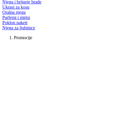
Njega i brijanje brade
Ukrasi za kosu
Oralna njega
Parfemi i mirisi
Poklon paketi
Njega za ljubimce
Promocije