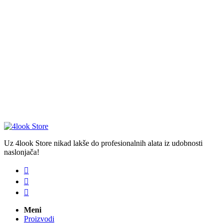
Uz 4look Store nikad lakše do profesionalnih alata iz udobnosti
naslonjača!



Meni
Proizvodi