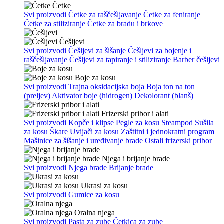
Četke
Svi proizvodi
Četke za raščešljavanje
Četke za feniranje
Četke za stiliziranje
Četke za bradu i brkove
Češljevi
Svi proizvodi
Češljevi za šišanje
Češljevi za bojenje i
raščešljavanje
Češljevi za tapiranje i stiliziranje
Barber češljevi
Boje za kosu
Svi proizvodi
Trajna oksidacijska boja
Boja ton na ton
(preljev)
Aktivator boje (hidrogen)
Dekolorant (blanš)
Frizerski pribor i alati
Svi proizvodi
Kopče i klipse
Pegle za kosu
Steampod
Sušila
za kosu
Škare
Uvijači za kosu
Zaštitni i jednokratni program
Mašinice za šišanje i uređivanje brade
Ostali frizerski pribor
Njega i brijanje brade
Svi proizvodi
Njega brade
Brijanje brade
Ukrasi za kosu
Svi proizvodi
Gumice za kosu
Oralna njega
Svi proizvodi
Pasta za zube
Četkica za zube