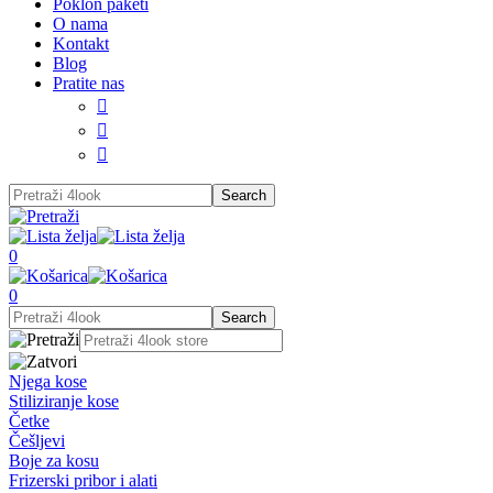
Poklon paketi
O nama
Kontakt
Blog
Pratite nas



0
0
Njega kose
Stiliziranje kose
Četke
Češljevi
Boje za kosu
Frizerski pribor i alati