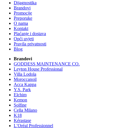
Dijagnostika
Brandovi
Promocije
Preporuke
O nama
Kontakt
Plaćanje i dostava
Opći uvjeti
Pravila privatnosti
Blog
Brandovi
GODDESS MAINTENANCE CO.
Leyton House Professional
Villa Lodola
Moroccanoil
Acca Kappa
Y.S. Park
Elchim
Kemon
Solfine
Cella Milano
K18
Kérastase
L’Oréal Professionnel