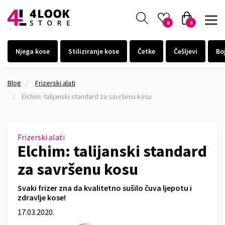
0
0
Njega kose
Stiliziranje kose
Četke
Češljevi
Bo
Blog
Frizerski alati
Elchim: talijanski standard za savršenu kosu
Frizerski alati
Elchim: talijanski standard
za savršenu kosu
Svaki frizer zna da kvalitetno sušilo čuva ljepotu i
zdravlje kose!
17.03.2020.