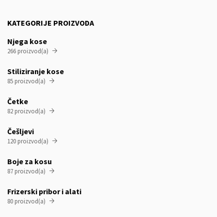
KATEGORIJE PROIZVODA
Njega kose
266 proizvod(a)

Stiliziranje kose
85 proizvod(a)

Četke
82 proizvod(a)

Češljevi
120 proizvod(a)

Boje za kosu
87 proizvod(a)

Frizerski pribor i alati
80 proizvod(a)
