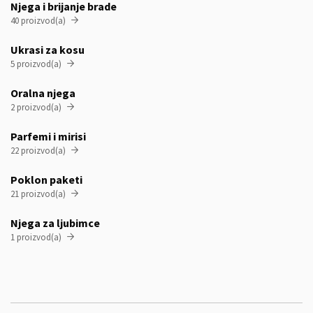
Njega i brijanje brade
40 proizvod(a)

Ukrasi za kosu
5 proizvod(a)

Oralna njega
2 proizvod(a)

Parfemi i mirisi
22 proizvod(a)

Poklon paketi
21 proizvod(a)

Njega za ljubimce
1 proizvod(a)
