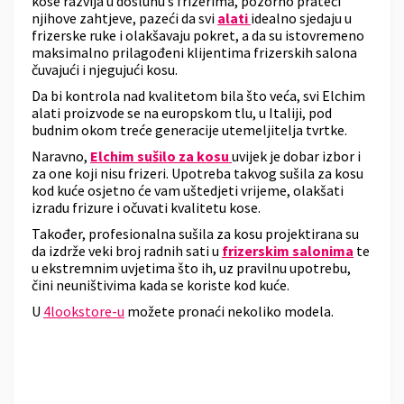
kose razvija u dosluhu s frizerima, pozorno prateći
njihove zahtjeve, pazeći da svi
alati
idealno sjedaju u
frizerske ruke i olakšavaju pokret, a da su istovremeno
maksimalno prilagođeni klijentima frizerskih salona
čuvajući i njegujući kosu.
Da bi kontrola nad kvalitetom bila što veća, svi Elchim
alati proizvode se na europskom tlu, u Italiji, pod
budnim okom treće generacije utemeljitelja tvrtke.
Naravno,
Elchim sušilo za kosu
uvijek je dobar izbor i
za one koji nisu frizeri. Upotreba takvog sušila za kosu
kod kuće osjetno će vam uštedjeti vrijeme, olakšati
izradu frizure i očuvati kvalitetu kose.
Također, profesionalna sušila za kosu projektirana su
da izdrže veki broj radnih sati u
frizerskim salonima
te
u ekstremnim uvjetima što ih, uz pravilnu upotrebu,
čini neuništivima kada se koriste kod kuće.
U
4lookstore-u
možete pronaći nekoliko modela.