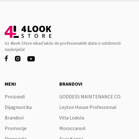
Uz 4look Store nikad lakše do profesionalnih alata iz udobnosti
naslonjača!



MENI
BRANDOVI
Proizvodi
GODDESS MAINTENANCE CO.
Dijagnostika
Leyton House Professional
Brandovi
Villa Lodola
Promocije
Moroccanoil
Preporuke
Acca Kappa