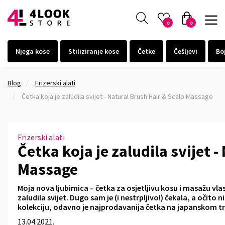
0
0
Njega kose
Stiliziranje kose
Četke
Češljevi
Bo
Blog
Frizerski alati
Četka koja je zaludila svijet - Natural Brush Hair & Scalp Massage
Frizerski alati
Četka koja je zaludila svijet 
Massage
Moja nova ljubimica – četka za osjetljivu kosu i masažu vlas
zaludila svijet. Dugo sam je (i nestrpljivo!) čekala, a očito
kolekciju, odavno je najprodavanija četka na japanskom tr
13.04.2021.