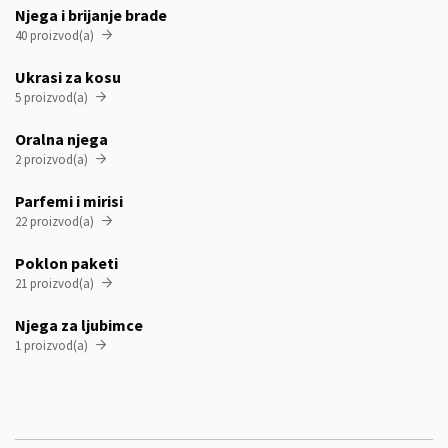
Njega i brijanje brade
40 proizvod(a)

Ukrasi za kosu
5 proizvod(a)

Oralna njega
2 proizvod(a)

Parfemi i mirisi
22 proizvod(a)

Poklon paketi
21 proizvod(a)

Njega za ljubimce
1 proizvod(a)
