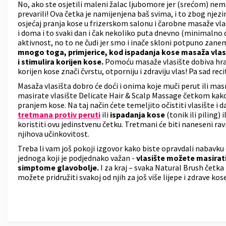
No, ako ste osjetili maleni žalac ljubomore jer (srećom) nem
prevarili! Ova četka je namijenjena baš svima, i to zbog nje
osjećaj pranja kose u frizerskom salonu i čarobne masaže vl
i doma i to svaki dan i čak nekoliko puta dnevno (minimaln
aktivnost, no to ne čudi jer smo i inače skloni potpuno zanem
mnogo toga, primjerice, kod ispadanja kose masaža vlasiš
i stimulira korijen kose.
Pomoću masaže vlasište dobiva hranj
korijen kose znači čvrstu, otporniju i zdraviju vlas! Pa sad recite
Masaža vlasišta dobro će doći i onima koje muči perut ili ma
masirate vlasište Delicate Hair & Scalp Massage četkom kako b
pranjem kose. Na taj način ćete temeljito očistiti vlasište i dat
tretmana protiv peruti
ili
ispadanja kose
(tonik ili piling) il
koristiti ovu jedinstvenu četku. Tretmani će biti naneseni ravn
njihova učinkovitost.
Treba li vam još pokoji izgovor kako biste opravdali nabavku 
jednoga koji je podjednako važan -
vlasište možete masirati 
simptome glavobolje.
I za kraj – svaka Natural Brush četka 
možete pridružiti svakoj od njih za još više lijepe i zdrave kose