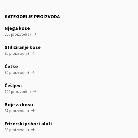
KATEGORIJE PROIZVODA
Njega kose
266 proizvod(a)

Stiliziranje kose
85 proizvod(a)

Četke
82 proizvod(a)

Češljevi
120 proizvod(a)

Boje za kosu
87 proizvod(a)

Frizerski pribor i alati
80 proizvod(a)
