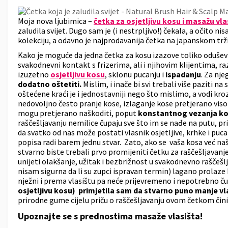
Moja nova ljubimica –
četka za osjetljivu kosu i masažu vl
zaludila svijet. Dugo sam je (i nestrpljivo!) čekala, a očito n
kolekciju, a odavno je najprodavanija četka na japanskom tržiš
Kako je moguće da jedna četka za kosu izazove toliko oduševl
svakodnevni kontakt s frizerima, ali i njihovim klijentima, r
izuzetno
osjetljivu kosu
, sklonu pucanju i
ispadanju
. Za nje
dodatno oštetiti.
Mislim, i inače bi svi trebali više paziti na
oštećene kraći je i jednostavniji nego što mislimo, a vodi kr
nedovoljno često pranje kose, izlaganje kose pretjerano vis
mogu pretjerano naškoditi, poput
konstantnog vezanja kose
raščešljavanju nemilice čupaju sve što im se nađe na putu, pr
da svatko od nas može postati vlasnik osjetljive, krhke i pu
popisa radi barem jednu stvar. Zato, ako se vaša kosa već našla
stvarno biste trebali prvo promijeniti četku za raščešljavanj
unijeti olakšanje, užitak i bezbrižnost u svakodnevno raščešl
nisam sigurna da li su zupci ispravan termin) lagano prolaze
nježni i prema vlasištu pa neće prijevremeno i nepotrebno ču
osjetljivu kosu) primjetila sam da stvarno puno manje vla
prirodne gume cijelu priču o raščešljavanju ovom četkom čini
Upoznajte se s prednostima masaže vlasišta!