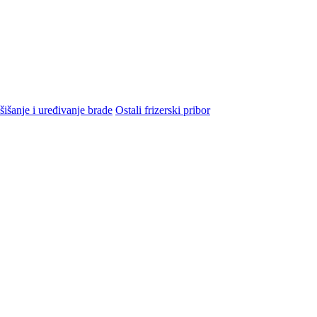
šišanje i uređivanje brade
Ostali frizerski pribor