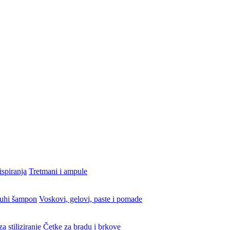
ispiranja
Tretmani i ampule
uhi šampon
Voskovi, gelovi, paste i pomade
a stiliziranje
Četke za bradu i brkove