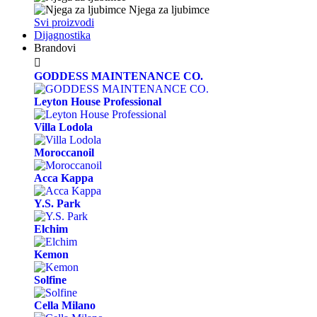
Njega za ljubimce
Svi proizvodi
Dijagnostika
Brandovi

GODDESS MAINTENANCE CO.
Leyton House Professional
Villa Lodola
Moroccanoil
Acca Kappa
Y.S. Park
Elchim
Kemon
Solfine
Cella Milano