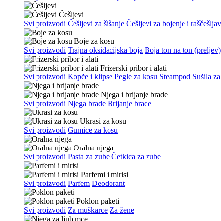
Češljevi
Svi proizvodi
Češljevi za šišanje
Češljevi za bojenje i raščešlja
Boje za kosu
Svi proizvodi
Trajna oksidacijska boja
Boja ton na ton (preljev)
Frizerski pribor i alati
Svi proizvodi
Kopče i klipse
Pegle za kosu
Steampod
Sušila za
Njega i brijanje brade
Svi proizvodi
Njega brade
Brijanje brade
Ukrasi za kosu
Svi proizvodi
Gumice za kosu
Oralna njega
Svi proizvodi
Pasta za zube
Četkica za zube
Parfemi i mirisi
Svi proizvodi
Parfem
Deodorant
Poklon paketi
Svi proizvodi
Za muškarce
Za žene