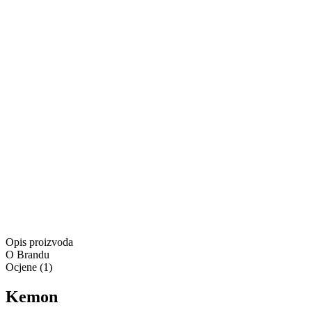
+
Dodaj u košaricu
Proizvod je u košarici
Kontaktirajte nas
Besplatna dostava za narudžbe u iznosu od minimalno
55,00 €
Besplatna dostava
Isporuka:
Dostupno odmah
Isporuka:
Pošaljite upit
Ponuda vrijedi samo na
www.4lookstore.com
i ne kumulira s
Opis proizvoda
O Brandu
Ocjene
(
1
)
Kemon