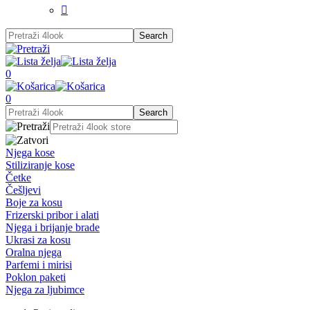

0
0
Njega kose
Stiliziranje kose
Četke
Češljevi
Boje za kosu
Frizerski pribor i alati
Njega i brijanje brade
Ukrasi za kosu
Oralna njega
Parfemi i mirisi
Poklon paketi
Njega za ljubimce