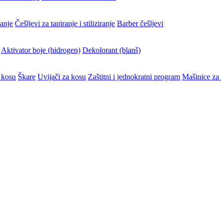
vanje
Češljevi za tapiranje i stiliziranje
Barber češljevi
Aktivator boje (hidrogen)
Dekolorant (blanš)
 kosu
Škare
Uvijači za kosu
Zaštitni i jednokratni program
Mašinice za 