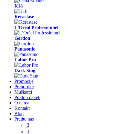
K18
Kérastase
L’Oréal Professionnel
Gordon
Panasonic
Labor Pro
Dark Stag
Promocije
Preporuke
Muškarci
Poklon paketi
O nama
Kontakt
Blog
Pratite nas

