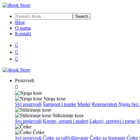
Blog
O nama
Kontakt



Proizvodi

Njega kose
Svi proizvodi
Šamponi i kupke
Maske
Regeneratori
Njega bez 
Stiliziranje kose
Svi proizvodi
Kreme, serumi i puderi
Lakovi, sprejevi i pjene
S
Četke
Svi proizvodi
Četke za raščešljavanje
Četke za feniranje
Četke z